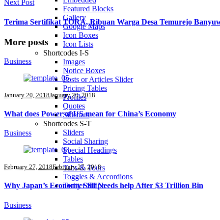
Next Post
Featured Blocks
Gallery
Terima Sertifikat TORA, Ribuan Warga Desa Temurejo Banyu
Google Maps
Icon Boxes
More posts
Icon Lists
Shortcodes I-S
Business
Images
Notice Boxes
Posts or Articles Slider
Pricing Tables
January 20, 2018
January 20, 2018
Profiles
Quotes
What does Power of US mean for China’s Economy
Sidebars
Shortcodes S-T
Sliders
Business
Social Sharing
Special Headings
Tables
February 27, 2018
February 27, 2018
Tabs & Tours
Toggles & Accordions
Twitter Stripe
Why Japan’s Economy Still Needs help After $3 Trillion Bin
Business