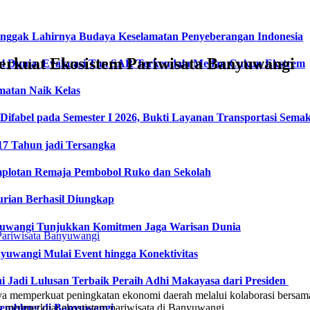
onggak Lahirnya Budaya Keselamatan Penyeberangan Indonesia
Perkuat Ekosistem Pariwisata Banyuwangi
l Dunia, Evakuasi Tim SAR Terkendala Medan Cukup Ekstrem
matan Naik Kelas
fabel pada Semester I 2026, Bukti Layanan Transportasi Semaki
17 Tahun jadi Tersangka
plotan Remaja Pembobol Ruko dan Sekolah
urian Berhasil Diungkap
nyuwangi Tunjukkan Komitmen Jaga Warisan Dunia
uwangi Mulai Event hingga Konektivitas
ni Jadi Lulusan Terbaik Peraih Adhi Makayasa dari Presiden
a memperkuat peningkatan ekonomi daerah melalui kolaborasi bersama 
tuk memperkuat ekostistem pariwisata di Banyuwangi.
gembleng di Banyuwangi