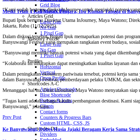
Grid Blog
“Kami sudah bertemu direksi InJourney untuk menjajaki potensi yang
Masonry Blog
Meski Telah 4 Kali Masuk Penjara, Ibu Rumah Tangga di Ban
Articles Grid
Bupati Ipuk bertemu Direktur Utama InJourney, Maya Watono; Direktur
Large Gap
Jakarta, Rabu (11/12/2025).
No Gap
1 Pixel Gap
Dalam diskusi tersebut, Bupati Ipuk memaparkan potensi dan progr
Masonry Puzzle
Banyuwangi Festival yang merupakan rangkaian event budaya, sosial, r
Large Gap
No Gap
“Banyuwangi memiliki banyak potensi wisata yang dapat dikembangkan 
1 Pixel Gap
Profiles
“Kolaborasi ini diharapkan dapat meningkatkan kualitas layanan dan
Horizontal
Vertical
Dalam peningkatan ekosistem pariwisata tersebut, potensi kerja sam
Open Profile
dalam Banyuwangi Festival, pemberdayaan pelaku UMKM, dan sektor 
Shortcodes A-C
Articles Shortcode
Menanggapi hal itu, Dirut InJourney Maya Watono menyatakan sia
Blog Shortcode
Buttons & Icons
“Tugas kami adalah sebagai katalis pembangunan destinasi. Kami s
Clients
Banyuwangi,” jelasnya.
Contact forms
Prev Post
Counters & Progress Bars
Custom HTML, CSS, JS
Shortcodes D-I
Ke Banyuwangi, Dubes Rusia Jajaki Beragam Kerja Sama Strat
Dividers
Embedded