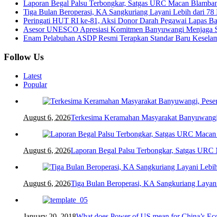
Laporan Begal Palsu Terbongkar, Satgas URC Macan Blamba
Tiga Bulan Beroperasi, KA Sangkuriang Layani Lebih dari 78
Peringati HUT RI ke-81, Aksi Donor Darah Pegawai Lapas 
Asesor UNESCO Apresiasi Komitmen Banyuwangi Menjaga St
Enam Pelabuhan ASDP Resmi Terapkan Standar Baru Keselam
Follow Us
Latest
Popular
August 6, 2026
Terkesima Keramahan Masyarakat Banyuwangi, P
August 6, 2026
Laporan Begal Palsu Terbongkar, Satgas URC
August 6, 2026
Tiga Bulan Beroperasi, KA Sangkuriang Layani
January 20, 2018
What does Power of US mean for China’s E