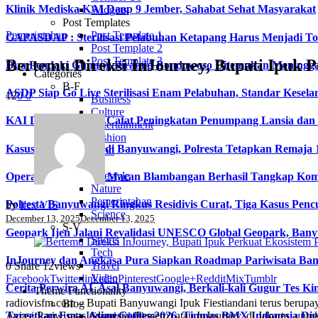
Klinik Mediska KAI Daop 9 Jember, Sahabat Sehat Masyarakat
Widgets
Post Templates
Pemerintahan
Post Template 1
GAPASDAP : Sterilisasi Pelabuhan Ketapang Harus Menjadi T
Post Template 2
Post Template 3
Bertemu Direksi InJourney, Bupati Ipuk 
Dua Pendaki Gunung Piramid Bondowoso Ditemukan Meningga
Categories
B-F
ASDP Siap Go Live Sterilisasi Enam Pelabuhan, Standar Kesela
12
0
0
Business
Culture
KAI Daop 9 Jember Catat Peningkatan Penumpang Lansia dan Di
Entertainment
Fashion
Kasus Video Asusila di Banyuwangi, Polresta Tetapkan Remaja 
Food
L-S
Lifestyle
Operasi Senyap Tim Macan Blambangan Berhasil Tangkap Kom
Nature
Pemerintahan
Polresta Banyuwangi Ringkus Residivis Curat, Tiga Kasus Penc
by
Ilex VIS
Science
December 13, 2025
December 13, 2025
S-V
Geopark Ijen Jalani Revalidasi UNESCO Global Geopark, Ba
Sports
Tech
InJourney dan Angkasa Pura Siapkan Roadmap Pariwisata Bany
Travel
0
Share
12
views
Video
Facebook
Twitter
linkedin
Pinterest
Google+
Reddit
Mix
Tumblr
Cerita Perwira AL Asal Banyuwangi, Berkali-kali Gugur Tes Ki
Theme Functionality
radiovisfm.com – Bupati Banyuwangi Ipuk Fiestiandani terus berupay
Blog
Aviasi Pariwisata Indonesia (Persero) atau InJourney, di Jakarta, un
Targetkan Emas Asian Games 2026, Timnas BMX Indonesia Di
Standard Blog