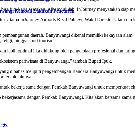
 bisa kita kerja samakan. Alhamdulillah, InJourney menyatakan siap me
yuwangi Kembali Lakukan Pencurian
 Utama InJourney Airports Rizal Pahlevi; Wakil Direktur Utama InJour
am pembangunan daerah. Banyuwangi dikenal memiliki kekayaan alam, b
eligi, hingga sport tourism.
lebih optimal jika didukung oleh pengelolaan profesional dan jaringa
 ekosistem pariwisata di Banyuwangi,” tambah Bupati Ipuk.
a yang dibahas meliputi pengembangan Bandara Banyuwangi untuk mening
terkait lainnya.
p untuk bekerja sama dengan Pemkab Banyuwangi untuk memperkuat ek
iap bekerjasama dengan Pemkab Banyuwangi. Kita akan bersama-sama m
egis