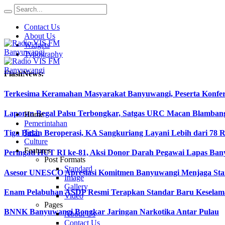
Contact Us
About Us
Widgets
Typography
FlashNews:
Terkesima Keramahan Masyarakat Banyuwangi, Peserta Konferen
Laporan Begal Palsu Terbongkar, Satgas URC Macan Blamban
Home
Pemerintahan
Tech
Tiga Bulan Beroperasi, KA Sangkuriang Layani Lebih dari 78 
Culture
Features
Peringati HUT RI ke-81, Aksi Donor Darah Pegawai Lapas B
Post Formats
Standard
Asesor UNESCO Apresiasi Komitmen Banyuwangi Menjaga Stan
Image
Gallery
Enam Pelabuhan ASDP Resmi Terapkan Standar Baru Keselama
Video
Pages
BNNK Banyuwangi Bongkar Jaringan Narkotika Antar Pulau
About Us
Contact Us