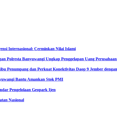
si Internasional: Cerminkan Nilai Islami
gan Polresta Banyuwangi Ungkap Penggelapan Uang Perusahaan
Ribu Penumpang dan Perkuat Konektivitas Daop 9 Jember dengan 
anyuwangi Bantu Amankan Stok PMI
dar Pengelolaan Geopark Ijen
tan Nasional