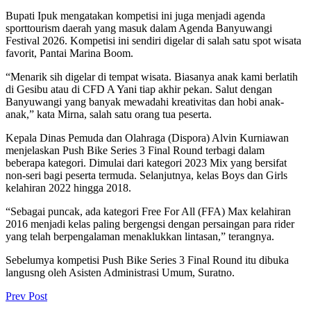
Bupati Ipuk mengatakan kompetisi ini juga menjadi agenda
sporttourism daerah yang masuk dalam Agenda Banyuwangi
Festival 2026. Kompetisi ini sendiri digelar di salah satu spot wisata
favorit, Pantai Marina Boom.
“Menarik sih digelar di tempat wisata. Biasanya anak kami berlatih
di Gesibu atau di CFD A Yani tiap akhir pekan. Salut dengan
Banyuwangi yang banyak mewadahi kreativitas dan hobi anak-
anak,” kata Mirna, salah satu orang tua peserta.
Kepala Dinas Pemuda dan Olahraga (Dispora) Alvin Kurniawan
menjelaskan Push Bike Series 3 Final Round terbagi dalam
beberapa kategori. Dimulai dari kategori 2023 Mix yang bersifat
non-seri bagi peserta termuda. Selanjutnya, kelas Boys dan Girls
kelahiran 2022 hingga 2018.
“Sebagai puncak, ada kategori Free For All (FFA) Max kelahiran
2016 menjadi kelas paling bergengsi dengan persaingan para rider
yang telah berpengalaman menaklukkan lintasan,” terangnya.
Sebelumya kompetisi Push Bike Series 3 Final Round itu dibuka
langusng oleh Asisten Administrasi Umum, Suratno.
Prev Post