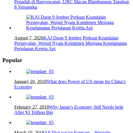
Penadah di Banyuwangi, URC Macan Blambangan Tangkap
8 Tersangka
August 7, 2026
KAI Daop 9 Jember Perkuat Keandalan
Persinyalan, Wujud Nyata Komitmen Menjaga Keselamatan
Perjalanan Kereta Api
Popular
January 20, 2018
What does Power of US mean for China’s
Economy
February 27, 2018
Why Japan’s Economy Still Needs help
After $3 Trillion Bin
March 10, 2018
All That we’ve Forecast – Wrongly.