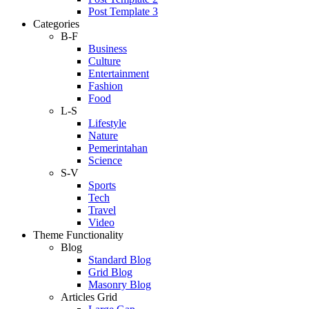
Post Template 3
Categories
B-F
Business
Culture
Entertainment
Fashion
Food
L-S
Lifestyle
Nature
Pemerintahan
Science
S-V
Sports
Tech
Travel
Video
Theme Functionality
Blog
Standard Blog
Grid Blog
Masonry Blog
Articles Grid