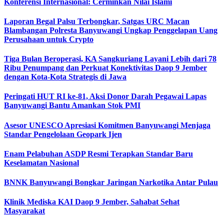
Konferensi Internasional: Cerminkan Nilai Islami
Laporan Begal Palsu Terbongkar, Satgas URC Macan
Blambangan Polresta Banyuwangi Ungkap Penggelapan Uang
Perusahaan untuk Crypto
Tiga Bulan Beroperasi, KA Sangkuriang Layani Lebih dari 78
Ribu Penumpang dan Perkuat Konektivitas Daop 9 Jember
dengan Kota-Kota Strategis di Jawa
Peringati HUT RI ke-81, Aksi Donor Darah Pegawai Lapas
Banyuwangi Bantu Amankan Stok PMI
Asesor UNESCO Apresiasi Komitmen Banyuwangi Menjaga
Standar Pengelolaan Geopark Ijen
Enam Pelabuhan ASDP Resmi Terapkan Standar Baru
Keselamatan Nasional
BNNK Banyuwangi Bongkar Jaringan Narkotika Antar Pulau
Klinik Mediska KAI Daop 9 Jember, Sahabat Sehat
Masyarakat