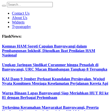
Contact Us
About Us
Widgets
Typography
FlashNews:
Komnas HAM Soroti Capaian Banyuwangi dalam
Pembangunan Inklusif, Diusulkan Ikut Penilaian HAM
Nasional
Ungkap Jaringan Sindikat Curanmor hingga Penadah di
Banyuwangi, URC Macan Blambangan Tangkap 8 Tersangka
KAI Daop 9 Jember Perkuat Keandalan Persinyalan, Wujud
Nyata Komitmen Menjaga Keselamatan Perjalanan Kereta Api
Warga Binaan Lapas Banyuwangi Siap Meriahkan HUT RI ke
81 dengan Berbagai Perlombaan
Terkesima Keramahan Masyarakat Banyuwangi, Peserta