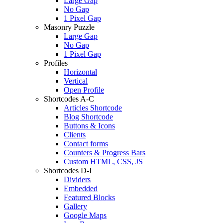
Large Gap
No Gap
1 Pixel Gap
Masonry Puzzle
Large Gap
No Gap
1 Pixel Gap
Profiles
Horizontal
Vertical
Open Profile
Shortcodes A-C
Articles Shortcode
Blog Shortcode
Buttons & Icons
Clients
Contact forms
Counters & Progress Bars
Custom HTML, CSS, JS
Shortcodes D-I
Dividers
Embedded
Featured Blocks
Gallery
Google Maps