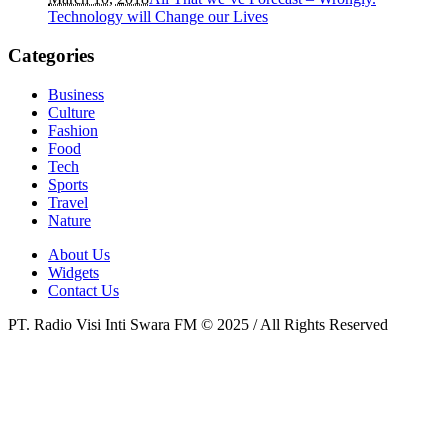
Technology will Change our Lives
Categories
Business
Culture
Fashion
Food
Tech
Sports
Travel
Nature
About Us
Widgets
Contact Us
PT. Radio Visi Inti Swara FM © 2025 / All Rights Reserved