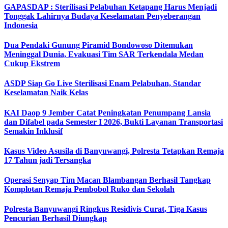
GAPASDAP : Sterilisasi Pelabuhan Ketapang Harus Menjadi
Tonggak Lahirnya Budaya Keselamatan Penyeberangan
Indonesia
Dua Pendaki Gunung Piramid Bondowoso Ditemukan
Meninggal Dunia, Evakuasi Tim SAR Terkendala Medan
Cukup Ekstrem
ASDP Siap Go Live Sterilisasi Enam Pelabuhan, Standar
Keselamatan Naik Kelas
KAI Daop 9 Jember Catat Peningkatan Penumpang Lansia
dan Difabel pada Semester I 2026, Bukti Layanan Transportasi
Semakin Inklusif
Kasus Video Asusila di Banyuwangi, Polresta Tetapkan Remaja
17 Tahun jadi Tersangka
Operasi Senyap Tim Macan Blambangan Berhasil Tangkap
Komplotan Remaja Pembobol Ruko dan Sekolah
Polresta Banyuwangi Ringkus Residivis Curat, Tiga Kasus
Pencurian Berhasil Diungkap