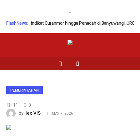
Jaringan Sindikat Curanmor hingga Penadah di Banyuwangi, URC Macan
FlashNews:
PEMERINTAHAN
11
0
Ilex VIS
by
MAY 7, 2026