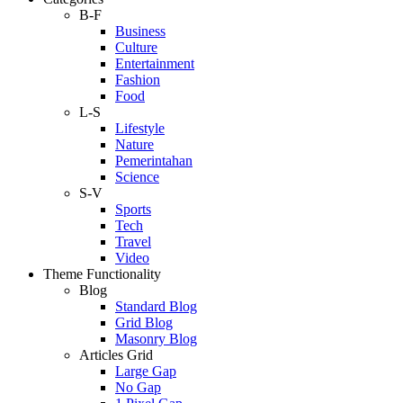
B-F
Business
Culture
Entertainment
Fashion
Food
L-S
Lifestyle
Nature
Pemerintahan
Science
S-V
Sports
Tech
Travel
Video
Theme Functionality
Blog
Standard Blog
Grid Blog
Masonry Blog
Articles Grid
Large Gap
No Gap