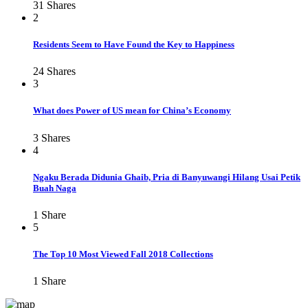
31
Shares
2
Residents Seem to Have Found the Key to Happiness
24
Shares
3
What does Power of US mean for China’s Economy
3
Shares
4
Ngaku Berada Didunia Ghaib, Pria di Banyuwangi Hilang Usai Petik
Buah Naga
1
Share
5
The Top 10 Most Viewed Fall 2018 Collections
1
Share