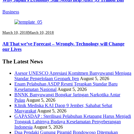
Business
March 10, 2018
March 10, 2018
All That we’ve Forecast – Wrongly. Technology will Change
our Lives
The Latest News
Asesor UNESCO Apresiasi Komitmen Banyuwangi Menjaga
Standar Pengelolaan Geopark Ijen
August 5, 2026
Enam Pelabuhan ASDP Resmi Terapkan Standar Baru
Keselamatan Nasional
August 5, 2026
BNNK Banyuwangi Bongkar Jaringan Narkotika Antar
Pulau
August 5, 2026
Klinik Mediska KAI Daop 9 Jember, Sahabat Sehat
Masyarakat
August 5, 2026
GAPASDAP : Sterilisasi Pelabuhan Ketapang Harus Menjadi
Tonggak Lahirnya Budaya Keselamatan Penyeberangan
Indonesia
August 5, 2026
Dua Pendaki Gunung Piramid Bondowoso Ditemukan