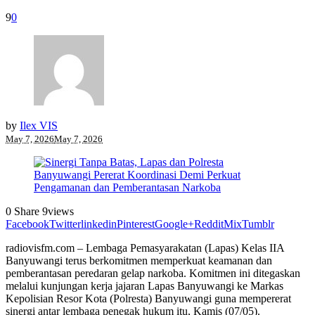
9
0
by
Ilex VIS
May 7, 2026
May 7, 2026
0
Share
9
views
Facebook
Twitter
linkedin
Pinterest
Google+
Reddit
Mix
Tumblr
radiovisfm.com – Lembaga Pemasyarakatan (Lapas) Kelas IIA
Banyuwangi terus berkomitmen memperkuat keamanan dan
pemberantasan peredaran gelap narkoba. Komitmen ini ditegaskan
melalui kunjungan kerja jajaran Lapas Banyuwangi ke Markas
Kepolisian Resor Kota (Polresta) Banyuwangi guna mempererat
sinergi antar lembaga penegak hukum itu, Kamis (07/05).