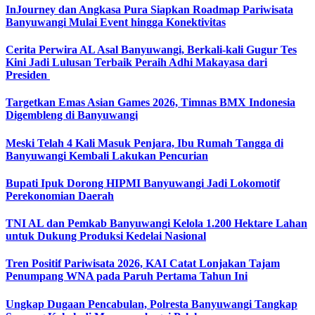
InJourney dan Angkasa Pura Siapkan Roadmap Pariwisata
Banyuwangi Mulai Event hingga Konektivitas
Cerita Perwira AL Asal Banyuwangi, Berkali-kali Gugur Tes
Kini Jadi Lulusan Terbaik Peraih Adhi Makayasa dari
Presiden
Targetkan Emas Asian Games 2026, Timnas BMX Indonesia
Digembleng di Banyuwangi
Meski Telah 4 Kali Masuk Penjara, Ibu Rumah Tangga di
Banyuwangi Kembali Lakukan Pencurian
Bupati Ipuk Dorong HIPMI Banyuwangi Jadi Lokomotif
Perekonomian Daerah
TNI AL dan Pemkab Banyuwangi Kelola 1.200 Hektare Lahan
untuk Dukung Produksi Kedelai Nasional
Tren Positif Pariwisata 2026, KAI Catat Lonjakan Tajam
Penumpang WNA pada Paruh Pertama Tahun Ini
Ungkap Dugaan Pencabulan, Polresta Banyuwangi Tangkap