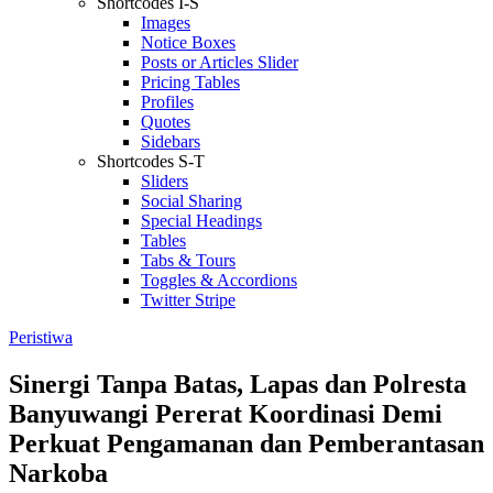
Shortcodes I-S
Images
Notice Boxes
Posts or Articles Slider
Pricing Tables
Profiles
Quotes
Sidebars
Shortcodes S-T
Sliders
Social Sharing
Special Headings
Tables
Tabs & Tours
Toggles & Accordions
Twitter Stripe
Peristiwa
Sinergi Tanpa Batas, Lapas dan Polresta
Banyuwangi Pererat Koordinasi Demi
Perkuat Pengamanan dan Pemberantasan
Narkoba