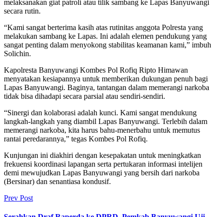
melaksanakan giat patroli atau tilik sambang ke Lapas Banyuwangi
secara rutin.
“Kami sangat berterima kasih atas rutinitas anggota Polresta yang
melakukan sambang ke Lapas. Ini adalah elemen pendukung yang
sangat penting dalam menyokong stabilitas keamanan kami,” imbuh
Solichin.
Kapolresta Banyuwangi Kombes Pol Rofiq Ripto Himawan
menyatakan kesiapannya untuk memberikan dukungan penuh bagi
Lapas Banyuwangi. Baginya, tantangan dalam memerangi narkoba
tidak bisa dihadapi secara parsial atau sendiri-sendiri.
“Sinergi dan kolaborasi adalah kunci. Kami sangat mendukung
langkah-langkah yang diambil Lapas Banyuwangi. Terlebih dalam
memerangi narkoba, kita harus bahu-menerbahu untuk memutus
rantai peredarannya,” tegas Kombes Pol Rofiq.
Kunjungan ini diakhiri dengan kesepakatan untuk meningkatkan
frekuensi koordinasi lapangan serta pertukaran informasi intelijen
demi mewujudkan Lapas Banyuwangi yang bersih dari narkoba
(Bersinar) dan senantiasa kondusif.
Prev Post
Serahkan Draf Raperda ke DPRD, Pemkab Banyuwangi Uji