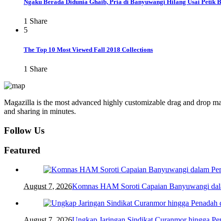
Ngaku Berada Didunia Ghaib, Pria di Banyuwangi Hilang Usai Petik 
1
Share
5
The Top 10 Most Viewed Fall 2018 Collections
1
Share
Magazilla is the most advanced highly customizable drag and drop mag
and sharing in minutes.
Follow Us
Featured
August 7, 2026
Komnas HAM Soroti Capaian Banyuwangi dalam
August 7, 2026
Ungkap Jaringan Sindikat Curanmor hingga 