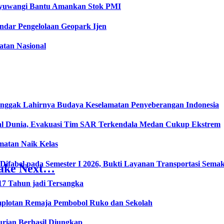
anyuwangi Bantu Amankan Stok PMI
dar Pengelolaan Geopark Ijen
tan Nasional
onggak Lahirnya Budaya Keselamatan Penyeberangan Indonesia
l Dunia, Evakuasi Tim SAR Terkendala Medan Cukup Ekstrem
matan Naik Kelas
fabel pada Semester I 2026, Bukti Layanan Transportasi Semaki
Make Next…
17 Tahun jadi Tersangka
plotan Remaja Pembobol Ruko dan Sekolah
urian Berhasil Diungkap