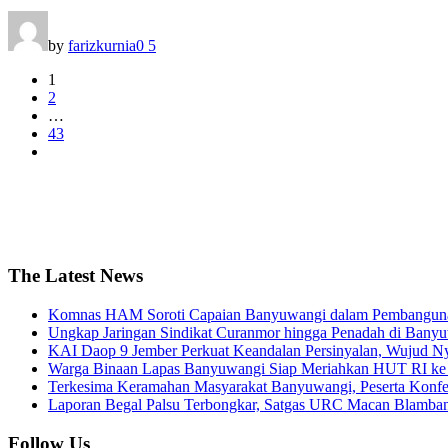
by
farizkurnia
0
5
1
2
…
43
The Latest News
Komnas HAM Soroti Capaian Banyuwangi dalam Pembangunan 
Ungkap Jaringan Sindikat Curanmor hingga Penadah di Ban
KAI Daop 9 Jember Perkuat Keandalan Persinyalan, Wujud N
Warga Binaan Lapas Banyuwangi Siap Meriahkan HUT RI ke 
Terkesima Keramahan Masyarakat Banyuwangi, Peserta Konferen
Laporan Begal Palsu Terbongkar, Satgas URC Macan Blamba
Follow Us