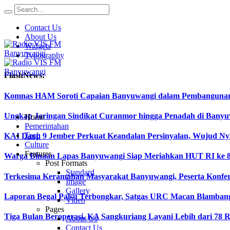
Contact Us
About Us
Widgets
Typography
FlashNews:
Komnas HAM Soroti Capaian Banyuwangi dalam Pembangunan In
Ungkap Jaringan Sindikat Curanmor hingga Penadah di Ban
Home
Pemerintahan
Tech
KAI Daop 9 Jember Perkuat Keandalan Persinyalan, Wujud Ny
Culture
Features
Warga Binaan Lapas Banyuwangi Siap Meriahkan HUT RI ke 8
Post Formats
Standard
Terkesima Keramahan Masyarakat Banyuwangi, Peserta Konferen
Image
Gallery
Laporan Begal Palsu Terbongkar, Satgas URC Macan Blamban
Video
Pages
Tiga Bulan Beroperasi, KA Sangkuriang Layani Lebih dari 78 
About Us
Contact Us