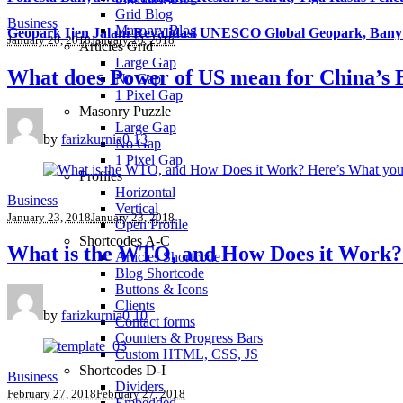
Grid Blog
Business
Masonry Blog
Geopark Ijen Jalani Revalidasi UNESCO Global Geopark, Ba
January 20, 2018
January 20, 2018
Articles Grid
Large Gap
What does Power of US mean for China’s
No Gap
1 Pixel Gap
Masonry Puzzle
Large Gap
by
farizkurnia
0
13
No Gap
1 Pixel Gap
Profiles
Horizontal
Business
Vertical
January 23, 2018
January 23, 2018
Open Profile
Shortcodes A-C
What is the WTO, and How Does it Work?
Articles Shortcode
Blog Shortcode
Buttons & Icons
Clients
by
farizkurnia
0
10
Contact forms
Counters & Progress Bars
Custom HTML, CSS, JS
Shortcodes D-I
Business
Dividers
February 27, 2018
February 27, 2018
Embedded