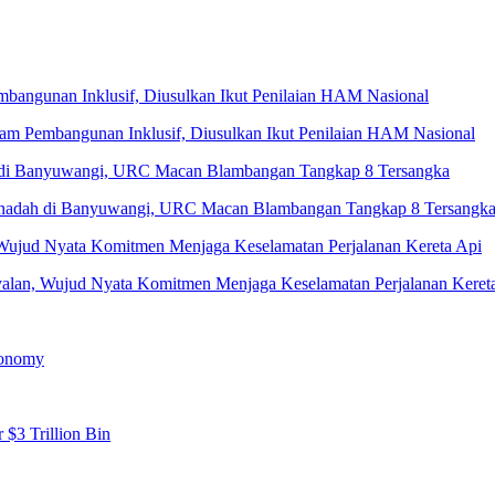
 Pembangunan Inklusif, Diusulkan Ikut Penilaian HAM Nasional
Penadah di Banyuwangi, URC Macan Blambangan Tangkap 8 Tersangk
yalan, Wujud Nyata Komitmen Menjaga Keselamatan Perjalanan Keret
conomy
 $3 Trillion Bin