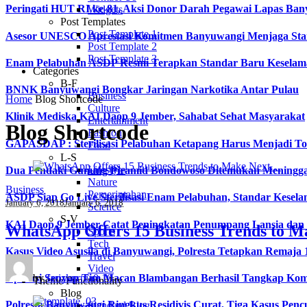
Peringati HUT RI ke-81, Aksi Donor Darah Pegawai Lapas B
Widgets
Post Templates
Post Template 1
Asesor UNESCO Apresiasi Komitmen Banyuwangi Menjaga Stan
Post Template 2
Post Template 3
Enam Pelabuhan ASDP Resmi Terapkan Standar Baru Keselama
Categories
B-F
BNNK Banyuwangi Bongkar Jaringan Narkotika Antar Pulau
Business
Home
Blog Shortcode
Culture
Klinik Mediska KAI Daop 9 Jember, Sahabat Sehat Masyarakat
Entertainment
Blog Shortcode
Fashion
GAPASDAP : Sterilisasi Pelabuhan Ketapang Harus Menjadi T
Food
L-S
Lifestyle
Dua Pendaki Gunung Piramid Bondowoso Ditemukan Meningga
Nature
Business
Pemerintahan
ASDP Siap Go Live Sterilisasi Enam Pelabuhan, Standar Kesela
January 6, 2018
January 6, 2018
Science
S-V
KAI Daop 9 Jember Catat Peningkatan Penumpang Lansia dan Di
WhatsApp Offers 15 Business Trends to 
Sports
Tech
Kasus Video Asusila di Banyuwangi, Polresta Tetapkan Remaja 
Travel
Video
by
farizkurnia
0
10
Operasi Senyap Tim Macan Blambangan Berhasil Tangkap Kom
Theme Functionality
Blog
Polresta Banyuwangi Ringkus Residivis Curat, Tiga Kasus Penc
Standard Blog