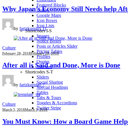
Featured Blocks
Why Japan’s Economy Still Needs help Afte
Gallery
Google Maps
Icon Boxes
Icon Lists
by
farizkurnia
1
11
Shortcodes I-S
Images
Notice Boxes
Posts or Articles Slider
Culture
Pricing Tables
February 28, 2018
February 28, 2018
Profiles
Quotes
After all is Said and Done, More is Done
Sidebars
Shortcodes S-T
Sliders
Social Sharing
by
farizkurnia
0
7
Special Headings
Tables
Tabs & Tours
Toggles & Accordions
Culture
Twitter Stripe
March 5, 2018
March 5, 2018
You Must Know: How a Board Game Help