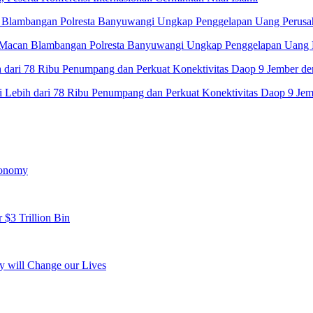
 Macan Blambangan Polresta Banyuwangi Ungkap Penggelapan Uang 
 Lebih dari 78 Ribu Penumpang dan Perkuat Konektivitas Daop 9 Jemb
conomy
 $3 Trillion Bin
y will Change our Lives