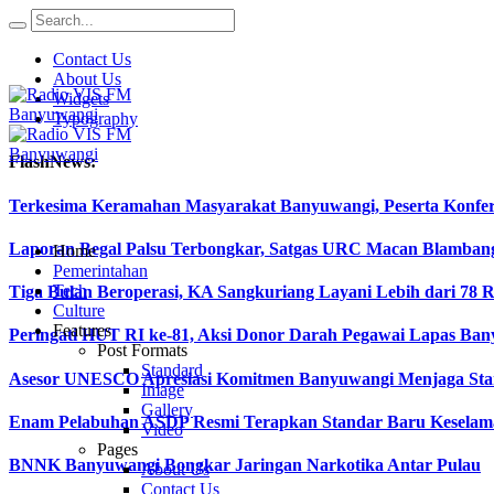
Contact Us
About Us
Widgets
Typography
FlashNews:
Terkesima Keramahan Masyarakat Banyuwangi, Peserta Konferen
Laporan Begal Palsu Terbongkar, Satgas URC Macan Blamban
Home
Pemerintahan
Tech
Tiga Bulan Beroperasi, KA Sangkuriang Layani Lebih dari 78 
Culture
Features
Peringati HUT RI ke-81, Aksi Donor Darah Pegawai Lapas B
Post Formats
Standard
Asesor UNESCO Apresiasi Komitmen Banyuwangi Menjaga Stan
Image
Gallery
Enam Pelabuhan ASDP Resmi Terapkan Standar Baru Keselama
Video
Pages
BNNK Banyuwangi Bongkar Jaringan Narkotika Antar Pulau
About Us
Contact Us