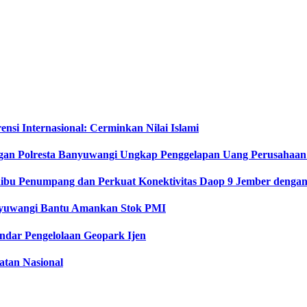
si Internasional: Cerminkan Nilai Islami
gan Polresta Banyuwangi Ungkap Penggelapan Uang Perusahaan
Ribu Penumpang dan Perkuat Konektivitas Daop 9 Jember dengan 
anyuwangi Bantu Amankan Stok PMI
dar Pengelolaan Geopark Ijen
tan Nasional