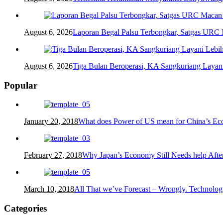
August 6, 2026
Laporan Begal Palsu Terbongkar, Satgas URC
August 6, 2026
Tiga Bulan Beroperasi, KA Sangkuriang Layani
Popular
January 20, 2018
What does Power of US mean for China’s E
February 27, 2018
Why Japan’s Economy Still Needs help After
March 10, 2018
All That we’ve Forecast – Wrongly. Technolog
Categories