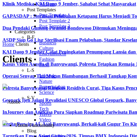
Klinik Mediska KAI Daop 9 Jember, Sahabat Sehat Masyarakat
Widgets
Post Templates
Post Template 1
GAPASDAP : Sterilisasi Pelabuhan Ketapang Harus Menjadi T
Post Template 2
Post Template 3
Dua Pendaki Gunung Piramid Bondowoso Ditemukan Meningga
Categories
B-F
ASDP Siap Go Live Sterilisasi Enam Pelabuhan, Standar Kesela
Business
Home
Clients
Culture
KAI Daop 9 Jember Catat Peningkatan Penumpang Lansia dan Di
Entertainment
Clients
Fashion
Kasus Video Asusila di Banyuwangi, Polresta Tetapkan Remaja 
Food
L-S
Lifestyle
Operasi Senyap Tim Macan Blambangan Berhasil Tangkap Kom
Nature
Pemerintahan
Polresta Banyuwangi Ringkus Residivis Curat, Tiga Kasus Penc
Science
S-V
Geopark Ijen Jalani Revalidasi UNESCO Global Geopark, Ba
Sports
Tech
InJourney dan Angkasa Pura Siapkan Roadmap Pariwisata Bany
Travel
Video
Cerita Perwira AL Asal Banyuwangi, Berkali-kali Gugur Tes Ki
Theme Functionality
Blog
Targetkan Emas Asian Games 2026, Timnas BMX Indonesia Di
Standard Blog