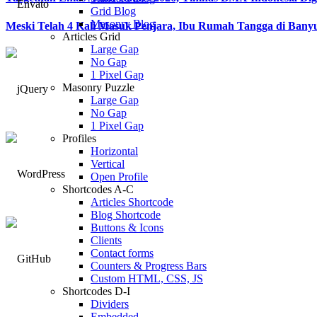
Grid Blog
Masonry Blog
Meski Telah 4 Kali Masuk Penjara, Ibu Rumah Tangga di Ban
Articles Grid
Large Gap
No Gap
1 Pixel Gap
Masonry Puzzle
Large Gap
No Gap
1 Pixel Gap
Profiles
Horizontal
Vertical
Open Profile
Shortcodes A-C
Articles Shortcode
Blog Shortcode
Buttons & Icons
Clients
Contact forms
Counters & Progress Bars
Custom HTML, CSS, JS
Shortcodes D-I
Dividers
Embedded