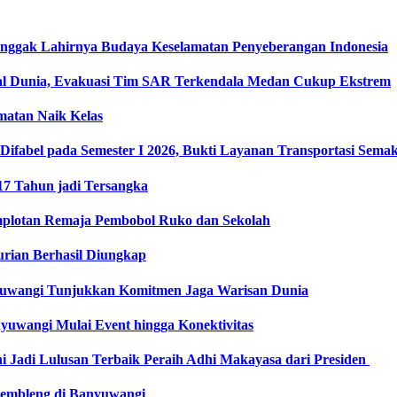
onggak Lahirnya Budaya Keselamatan Penyeberangan Indonesia
l Dunia, Evakuasi Tim SAR Terkendala Medan Cukup Ekstrem
matan Naik Kelas
fabel pada Semester I 2026, Bukti Layanan Transportasi Semaki
17 Tahun jadi Tersangka
plotan Remaja Pembobol Ruko dan Sekolah
urian Berhasil Diungkap
nyuwangi Tunjukkan Komitmen Jaga Warisan Dunia
uwangi Mulai Event hingga Konektivitas
ni Jadi Lulusan Terbaik Peraih Adhi Makayasa dari Presiden
gembleng di Banyuwangi