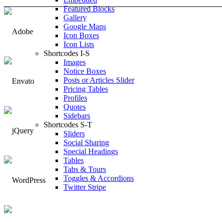
Featured Blocks
Gallery
Google Maps
Icon Boxes
Icon Lists
Shortcodes I-S
Images
Notice Boxes
Posts or Articles Slider
Pricing Tables
Profiles
Quotes
Sidebars
Shortcodes S-T
Sliders
Social Sharing
Special Headings
Tables
Tabs & Tours
Toggles & Accordions
Twitter Stripe