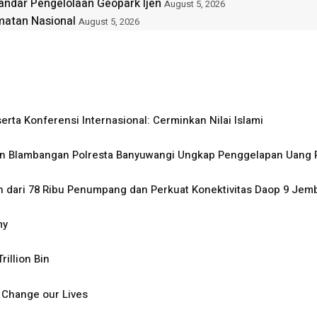
ndar Pengelolaan Geopark Ijen
August 5, 2026
matan Nasional
August 5, 2026
ta Konferensi Internasional: Cerminkan Nilai Islami
an Blambangan Polresta Banyuwangi Ungkap Penggelapan Uang 
ih dari 78 Ribu Penumpang dan Perkuat Konektivitas Daop 9 Jem
my
illion Bin
l Change our Lives