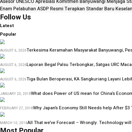
Asesor UNESCO Apresiasi Komitmen Banyuwangi Menjaga Sta
Enam Pelabuhan ASDP Resmi Terapkan Standar Baru Kesela
Follow Us
Latest
Popular
Terkesima Keramahan Masyarakat Banyuwangi, Peser
AUGUST 6, 2026
Laporan Begal Palsu Terbongkar, Satgas URC Mac
AUGUST 6, 2026
Tiga Bulan Beroperasi, KA Sangkuriang Layani Leb
AUGUST 6, 2026
What does Power of US mean for China’s Econo
JANUARY 20, 2018
Why Japan’s Economy Still Needs help After $3 Tr
FEBRUARY 27, 2018
All That we’ve Forecast – Wrongly. Technology wil
MARCH 10, 2018
Most Popular