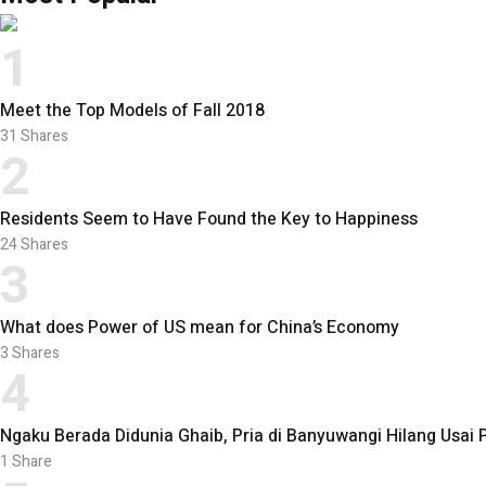
1
Meet the Top Models of Fall 2018
31
Shares
2
Residents Seem to Have Found the Key to Happiness
24
Shares
3
What does Power of US mean for China’s Economy
3
Shares
4
Ngaku Berada Didunia Ghaib, Pria di Banyuwangi Hilang Usai 
1
Share