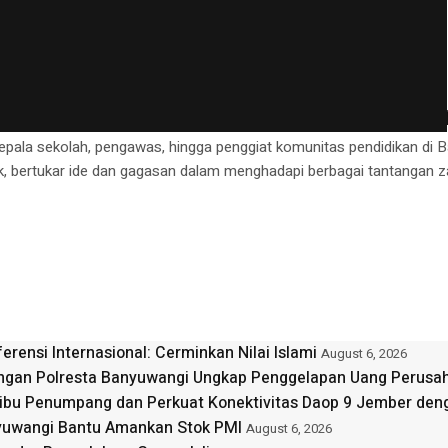
n Lingkungan Uni...
kan, Libatkan Ratusan Guru, Akad
 kepala sekolah, pengawas, hingga penggiat komunitas pendidikan di
idik, bertukar ide dan gagasan dalam menghadapi berbagai tantanga
ensi Internasional: Cerminkan Nilai Islami
August 6, 2026
ngan Polresta Banyuwangi Ungkap Penggelapan Uang Perusah
 Ribu Penumpang dan Perkuat Konektivitas Daop 9 Jember den
nyuwangi Bantu Amankan Stok PMI
August 6, 2026