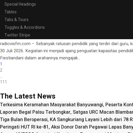
(29/7/2026). Di antaranya Pejabat Senior Menteri Perubahan Iklim da
Special Headings
POST
Tables
Tabs & Tours
July 29, 2026
July 29, 2026
by
Ilex VIS
In
Pemerintahan
Toggles & Accordions
Banyuwangi Gelar Bincang Pendidi
Twitter Stripe
radiovisfm.com – Sebanyak ratusan pendidik yang terdiri dari guru,
30 Juli 2026. Kegiatan ini menjadi ajang penguatan kapasitas pend
Fiestiandani dalam arahannya mengajak...
1
2
…
111
The Latest News
Terkesima Keramahan Masyarakat Banyuwangi, Peserta Konfer
Laporan Begal Palsu Terbongkar, Satgas URC Macan Blamba
Tiga Bulan Beroperasi, KA Sangkuriang Layani Lebih dari 78
Peringati HUT RI ke-81, Aksi Donor Darah Pegawai Lapas Ba