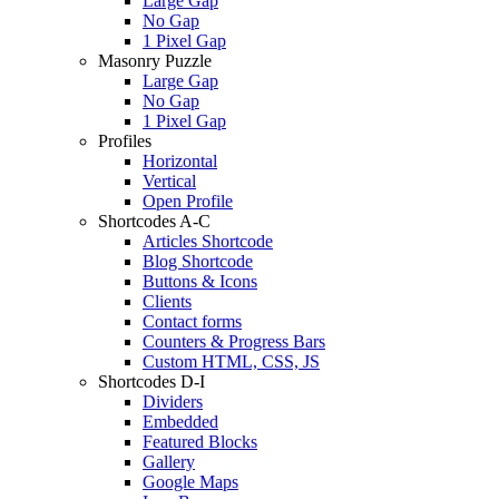
Large Gap
No Gap
1 Pixel Gap
Masonry Puzzle
Large Gap
No Gap
1 Pixel Gap
Profiles
Horizontal
Vertical
Open Profile
Shortcodes A-C
Articles Shortcode
Blog Shortcode
Buttons & Icons
Clients
Contact forms
Counters & Progress Bars
Custom HTML, CSS, JS
Shortcodes D-I
Dividers
Embedded
Featured Blocks
Gallery
Google Maps