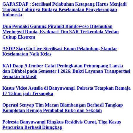
GAPASDAP : Sterilisasi Pelabuhan Ketapang Harus Menjadi
Tonggak Lahirnya Budaya Keselamatan Penyeberangan
Indonesia
Dua Pendaki Gunung Piramid Bondowoso Ditemukan
Meninggal Dunia, Evakuasi Tim SAR Terkendala Medan
Cukup Ekstrem
ASDP Siap Go Live Sterilisasi Enam Pelabuhan, Standar
Keselamatan Naik Kelas
KAI Daop 9 Jember Catat Peningkatan Penumpang Lansia
dan Difabel pada Semester I 2026, Bukti Layanan Transportasi
Semakin Inklusif
Kasus Video Asusila di Banyuwangi, Polresta Tetapkan Remaja
17 Tahun jadi Tersangka
Operasi Senyap Tim Macan Blambangan Berhasil Tangkap
Komplotan Remaja Pembobol Ruko dan Sekolah
Polresta Banyuwangi Ringkus Residivis Curat, Tiga Kasus
Pencurian Berhasil Diungkap