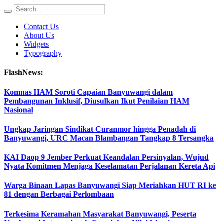
Contact Us
About Us
Widgets
Typography
FlashNews:
Komnas HAM Soroti Capaian Banyuwangi dalam
Pembangunan Inklusif, Diusulkan Ikut Penilaian HAM
Nasional
Ungkap Jaringan Sindikat Curanmor hingga Penadah di
Banyuwangi, URC Macan Blambangan Tangkap 8 Tersangka
KAI Daop 9 Jember Perkuat Keandalan Persinyalan, Wujud
Nyata Komitmen Menjaga Keselamatan Perjalanan Kereta Api
Warga Binaan Lapas Banyuwangi Siap Meriahkan HUT RI ke
81 dengan Berbagai Perlombaan
Terkesima Keramahan Masyarakat Banyuwangi, Peserta