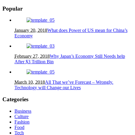
Popular
January 20, 2018
What does Power of US mean for China’s
Economy
February 27, 2018
Why Japan’s Economy Still Needs help
After $3 Trillion Bin
March 10, 2018
All That we’ve Forecast – Wrongly.
Technology will Change our Lives
Categories
Business
Culture
Fashion
Food
Tech