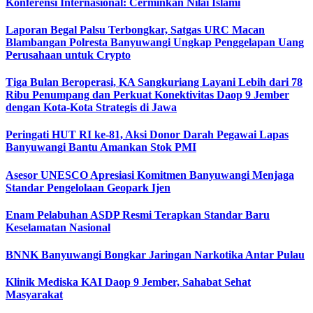
Konferensi Internasional: Cerminkan Nilai Islami
Laporan Begal Palsu Terbongkar, Satgas URC Macan
Blambangan Polresta Banyuwangi Ungkap Penggelapan Uang
Perusahaan untuk Crypto
Tiga Bulan Beroperasi, KA Sangkuriang Layani Lebih dari 78
Ribu Penumpang dan Perkuat Konektivitas Daop 9 Jember
dengan Kota-Kota Strategis di Jawa
Peringati HUT RI ke-81, Aksi Donor Darah Pegawai Lapas
Banyuwangi Bantu Amankan Stok PMI
Asesor UNESCO Apresiasi Komitmen Banyuwangi Menjaga
Standar Pengelolaan Geopark Ijen
Enam Pelabuhan ASDP Resmi Terapkan Standar Baru
Keselamatan Nasional
BNNK Banyuwangi Bongkar Jaringan Narkotika Antar Pulau
Klinik Mediska KAI Daop 9 Jember, Sahabat Sehat
Masyarakat