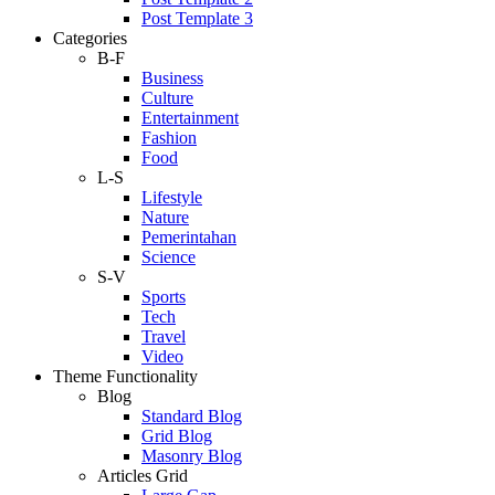
Post Template 3
Categories
B-F
Business
Culture
Entertainment
Fashion
Food
L-S
Lifestyle
Nature
Pemerintahan
Science
S-V
Sports
Tech
Travel
Video
Theme Functionality
Blog
Standard Blog
Grid Blog
Masonry Blog
Articles Grid