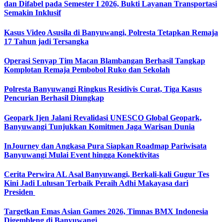
dan Difabel pada Semester I 2026, Bukti Layanan Transportasi
Semakin Inklusif
Kasus Video Asusila di Banyuwangi, Polresta Tetapkan Remaja
17 Tahun jadi Tersangka
Operasi Senyap Tim Macan Blambangan Berhasil Tangkap
Komplotan Remaja Pembobol Ruko dan Sekolah
Polresta Banyuwangi Ringkus Residivis Curat, Tiga Kasus
Pencurian Berhasil Diungkap
Geopark Ijen Jalani Revalidasi UNESCO Global Geopark,
Banyuwangi Tunjukkan Komitmen Jaga Warisan Dunia
InJourney dan Angkasa Pura Siapkan Roadmap Pariwisata
Banyuwangi Mulai Event hingga Konektivitas
Cerita Perwira AL Asal Banyuwangi, Berkali-kali Gugur Tes
Kini Jadi Lulusan Terbaik Peraih Adhi Makayasa dari
Presiden
Targetkan Emas Asian Games 2026, Timnas BMX Indonesia
Digembleng di Banyuwangi