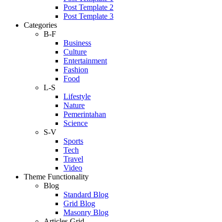
Post Template 2
Post Template 3
Categories
B-F
Business
Culture
Entertainment
Fashion
Food
L-S
Lifestyle
Nature
Pemerintahan
Science
S-V
Sports
Tech
Travel
Video
Theme Functionality
Blog
Standard Blog
Grid Blog
Masonry Blog
Articles Grid