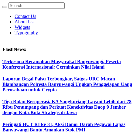
Contact Us
About Us
Widgets
Typography
FlashNews:
Terkesima Keramahan Masyarakat Banyuwangi, Peserta
Konferensi Internasional: Cerminkan Nilai Islami
Laporan Begal Palsu Terbongkar, Satgas URC Macan
Blambangan Polresta Banyuwangi Ungkap Penggelapan Uang
Perusahaan untuk Crypto
Tiga Bulan Beroperasi, KA Sangkuriang Layani Lebih dari 78
Ribu Penumpang dan Perkuat Konektivitas Daop 9 Jember
dengan Kota-Kota Strategis di Jawa
Peringati HUT RI ke-81, Aksi Donor Darah Pegawai Lapas
Banyuwangi Bantu Amankan Stok PMI