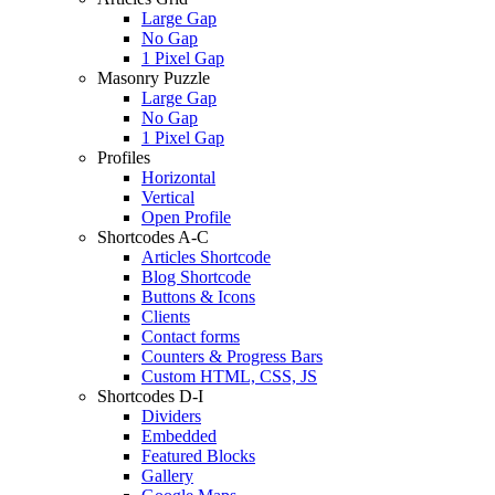
Large Gap
No Gap
1 Pixel Gap
Masonry Puzzle
Large Gap
No Gap
1 Pixel Gap
Profiles
Horizontal
Vertical
Open Profile
Shortcodes A-C
Articles Shortcode
Blog Shortcode
Buttons & Icons
Clients
Contact forms
Counters & Progress Bars
Custom HTML, CSS, JS
Shortcodes D-I
Dividers
Embedded
Featured Blocks
Gallery