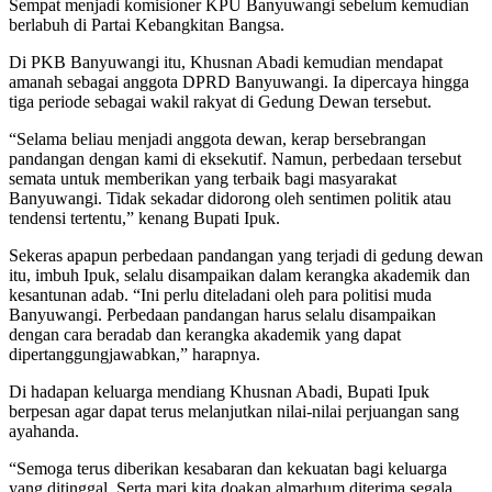
Sempat menjadi komisioner KPU Banyuwangi sebelum kemudian
berlabuh di Partai Kebangkitan Bangsa.
Di PKB Banyuwangi itu, Khusnan Abadi kemudian mendapat
amanah sebagai anggota DPRD Banyuwangi. Ia dipercaya hingga
tiga periode sebagai wakil rakyat di Gedung Dewan tersebut.
“Selama beliau menjadi anggota dewan, kerap bersebrangan
pandangan dengan kami di eksekutif. Namun, perbedaan tersebut
semata untuk memberikan yang terbaik bagi masyarakat
Banyuwangi. Tidak sekadar didorong oleh sentimen politik atau
tendensi tertentu,” kenang Bupati Ipuk.
Sekeras apapun perbedaan pandangan yang terjadi di gedung dewan
itu, imbuh Ipuk, selalu disampaikan dalam kerangka akademik dan
kesantunan adab. “Ini perlu diteladani oleh para politisi muda
Banyuwangi. Perbedaan pandangan harus selalu disampaikan
dengan cara beradab dan kerangka akademik yang dapat
dipertanggungjawabkan,” harapnya.
Di hadapan keluarga mendiang Khusnan Abadi, Bupati Ipuk
berpesan agar dapat terus melanjutkan nilai-nilai perjuangan sang
ayahanda.
“Semoga terus diberikan kesabaran dan kekuatan bagi keluarga
yang ditinggal. Serta mari kita doakan almarhum diterima segala