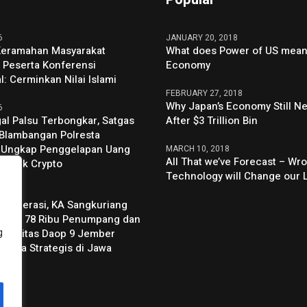
6
JANUARY 20, 2018
Keramahan Masyarakat
What does Power of US mean 
 Peserta Konferensi
Economy
l: Cerminkan Nilai Islami
FEBRUARY 27, 2018
Why Japan’s Economy Still N
6
al Palsu Terbongkar, Satgas
After $3 Trillion Bin
Blambangan Polresta
 Ungkap Penggelapan Uang
MARCH 10, 2018
All That we’ve Forecast – Wro
untuk Crypto
Technology will Change our 
6
Beroperasi, KA Sangkuriang
h dari 78 Ribu Penumpang dan
g
ektivitas Daop 9 Jember
-Kota Strategis di Jawa