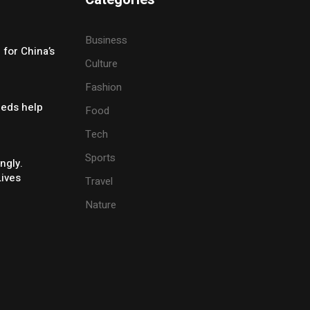
Business
for China’s
Culture
Fashion
eeds help
Food
Tech
Sports
ngly.
Lives
Travel
Nature