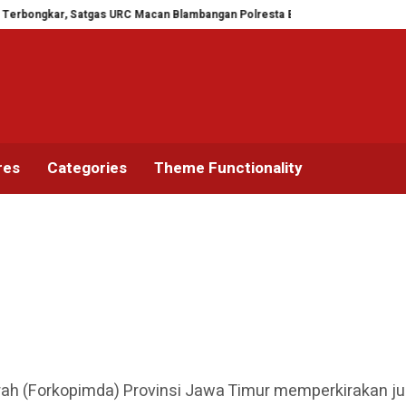
r, Satgas URC Macan Blambangan Polresta Banyuwangi Ungkap Penggelapan 
res
Categories
Theme Functionality
rah (Forkopimda) Provinsi Jawa Timur memperkirakan 