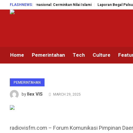
si Internasional: Cerminkan Nilai Islami
FLASHNEWS:
Laporan Begal Palsu Terbongka
Home
Pemerintahan
Tech
Culture
Featu
PEMERINTAHAN
Ilex VIS
by
MARCH 29, 2025
radiovisfm.com – Forum Komunikasi Pimpinan Dae