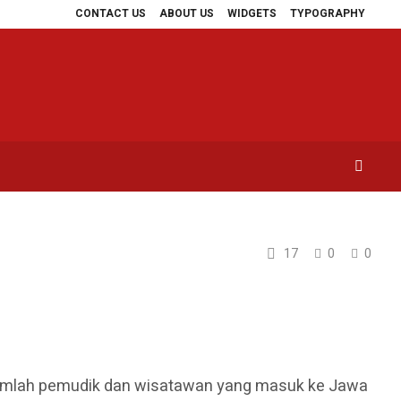
CONTACT US
ABOUT US
WIDGETS
TYPOGRAPHY
Uang Perusahaan untuk Crypto
Tiga Bulan Beroperasi, KA Sangkuriang Lay
17
0
0
jumlah pemudik dan wisatawan yang masuk ke Jawa