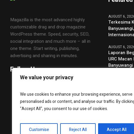
AUGUST 6, 202
Magazilla is the most advanced highly
Terkesima 
customizable drag and drop magazine
Banyuwangi,
WordPress theme. Speed, security, SEO,
Internasiona
social integration and much more – all in
AUGUST 6, 202
one theme. Start writing, publishing,
Laporan Beg
advertising and sharing in minutes.
URC Macan 
Banyuwangi
Follow Us
Perusahaan 
We value your privacy
AUGUST 6, 202
Tiga Bulan 
We use cookies to enhance your browsing experience, serve
Layani Lebi
personalised ads or content, and analyse our traffic. By clickin
Perkuat Kon
dengan Kota
"Accept All", you consent to our use of cookies.
Customise
Reject All
Accept All