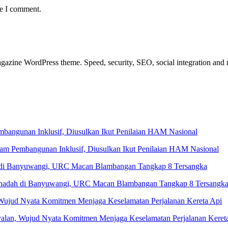
me I comment.
azine WordPress theme. Speed, security, SEO, social integration and mu
 Pembangunan Inklusif, Diusulkan Ikut Penilaian HAM Nasional
Penadah di Banyuwangi, URC Macan Blambangan Tangkap 8 Tersangk
yalan, Wujud Nyata Komitmen Menjaga Keselamatan Perjalanan Keret