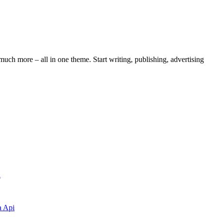
ch more – all in one theme. Start writing, publishing, advertising
a
a Api