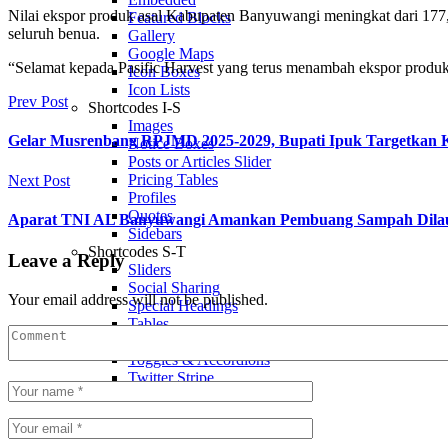
Nilai ekspor produk asal Kabupaten Banyuwangi meningkat dari 177,8
Featured Blocks
seluruh benua.
Gallery
Google Maps
“Selamat kepada Pasific Harvest yang terus menambah ekspor produk
Icon Boxes
Icon Lists
Prev Post
Shortcodes I-S
Images
Gelar Musrenbang RPJMD 2025-2029, Bupati Ipuk Targetkan K
Notice Boxes
Posts or Articles Slider
Pricing Tables
Next Post
Profiles
Quotes
Aparat TNI AL Banyuwangi Amankan Pembuang Sampah Dila
Sidebars
Shortcodes S-T
Leave a Reply
Sliders
Social Sharing
Your email address will not be published.
Special Headings
Tables
Tabs & Tours
Toggles & Accordions
Twitter Stripe