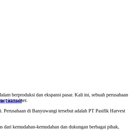
lam berproduksi dan ekspansi pasar. Kali ini, sebuah perusahaan
nam kontainer.
n Inklusif
. Perusahaan di Banyuwangi tersebut adalah PT Pasifik Harvest
epas dari kemudahan-kemudahan dan dukungan berbagai pihak,