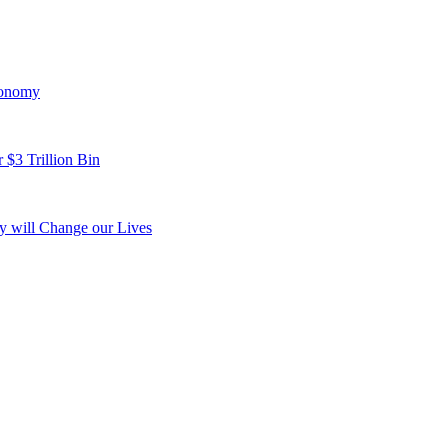
conomy
 $3 Trillion Bin
y will Change our Lives