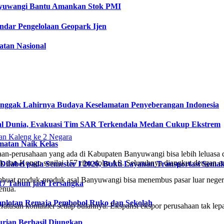
anyuwangi Bantu Amankan Stok PMI
dar Pengelolaan Geopark Ijen
tan Nasional
onggak Lahirnya Budaya Keselamatan Penyeberangan Indonesia
l Dunia, Evakuasi Tim SAR Terkendala Medan Cukup Ekstrem
matan Naik Kelas
an-perusahaan yang ada di Kabupaten Banyuwangi bisa lebih leluasa da
 dan Kongo senilai 157 ribu dolar AS. Seluruhnya diangkut dengan e
fabel pada Semester I 2026, Bukti Layanan Transportasi Semaki
buat produk-produk asal Banyuwangi bisa menembus pasar luar negeri
17 Tahun jadi Tersangka
enua.
plotan Remaja Pembobol Ruko dan Sekolah
eratusan kontainer setiap bulannya. Ekspansi ekspor perusahaan tak l
urian Berhasil Diungkap