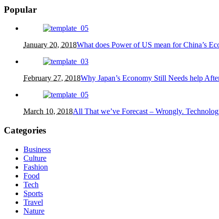
Popular
January 20, 2018
What does Power of US mean for China’s E
February 27, 2018
Why Japan’s Economy Still Needs help After
March 10, 2018
All That we’ve Forecast – Wrongly. Technolog
Categories
Business
Culture
Fashion
Food
Tech
Sports
Travel
Nature