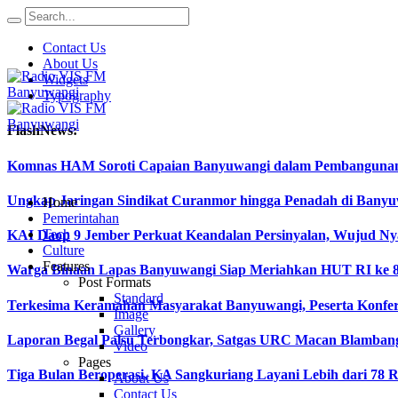
Contact Us
About Us
Widgets
Typography
FlashNews:
Komnas HAM Soroti Capaian Banyuwangi dalam Pembangunan In
Ungkap Jaringan Sindikat Curanmor hingga Penadah di Ban
Home
Pemerintahan
Tech
KAI Daop 9 Jember Perkuat Keandalan Persinyalan, Wujud Ny
Culture
Features
Warga Binaan Lapas Banyuwangi Siap Meriahkan HUT RI ke 8
Post Formats
Standard
Terkesima Keramahan Masyarakat Banyuwangi, Peserta Konferen
Image
Gallery
Laporan Begal Palsu Terbongkar, Satgas URC Macan Blamban
Video
Pages
Tiga Bulan Beroperasi, KA Sangkuriang Layani Lebih dari 78 
About Us
Contact Us