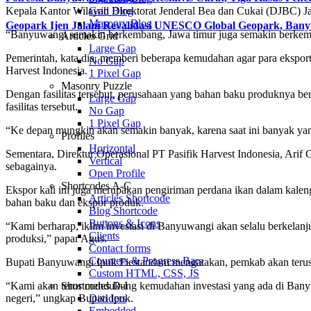
Kepala Kantor Wilayah Direktorat Jenderal Bea dan Cukai (DJBC) 
Grid Blog
Masonry Blog
Geopark Ijen Jalani Revalidasi UNESCO Global Geopark, Ba
“Banyuwangi semakin berkembang, Jawa timur juga semakin berkemban
Articles Grid
Large Gap
Pemerintah, kata dia, memberi beberapa kemudahan agar para eksportir
No Gap
Harvest Indonesia.
1 Pixel Gap
Masonry Puzzle
Dengan fasilitas tersebut, perusahaan yang bahan baku produknya 
Large Gap
fasilitas tersebut.
No Gap
1 Pixel Gap
“Ke depan mungkin akan semakin banyak, karena saat ini banyak ya
Profiles
Horizontal
Sementara, Direktur Operasional PT Pasifik Harvest Indonesia, Arif
Vertical
sebagainya.
Open Profile
Shortcodes A-C
Ekspor kali ini juga merupakan pengiriman perdana ikan dalam kaleng
Articles Shortcode
bahan baku dan ekspor produk.
Blog Shortcode
Buttons & Icons
“Kami berharap, iklim investasi di Banyuwangi akan selalu berkelanju
Clients
produksi,” papar Agus.
Contact forms
Counters & Progress Bars
Bupati Banyuwangi Ipuk Fiestandani mengatakan, pemkab akan terus m
Custom HTML, CSS, JS
“Kami akan terus mendukung kemudahan investasi yang ada di Banyuwa
Shortcodes D-I
negeri,” ungkap Bupati Ipuk.
Dividers
Embedded