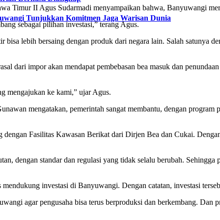
Jawa Timur II Agus Sudarmadi menyampaikan bahwa, Banyuwangi merup
nyuwangi Tunjukkan Komitmen Jaga Warisan Dunia
g sebagai pilihan investasi,” terang Agus.
 bisa lebih bersaing dengan produk dari negara lain. Salah satunya de
berasal dari impor akan mendapat pembebasan bea masuk dan penundaa
ng mengajukan ke kami,” ujar Agus.
 Gunawan mengatakan, pemerintah sangat membantu, dengan program pem
 dengan Fasilitas Kawasan Berikat dari Dirjen Bea dan Cukai. Dengan 
tan, dengan standar dan regulasi yang tidak selalu berubah. Sehingga 
endukung investasi di Banyuwangi. Dengan catatan, investasi tersebut
ngi agar pengusaha bisa terus berproduksi dan berkembang. Dan produk