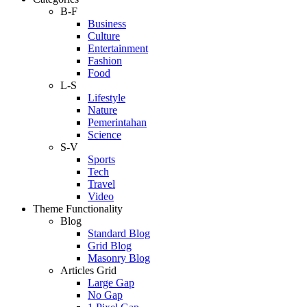
B-F
Business
Culture
Entertainment
Fashion
Food
L-S
Lifestyle
Nature
Pemerintahan
Science
S-V
Sports
Tech
Travel
Video
Theme Functionality
Blog
Standard Blog
Grid Blog
Masonry Blog
Articles Grid
Large Gap
No Gap