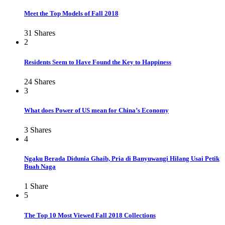
Meet the Top Models of Fall 2018
31
Shares
2
Residents Seem to Have Found the Key to Happiness
24
Shares
3
What does Power of US mean for China’s Economy
3
Shares
4
Ngaku Berada Didunia Ghaib, Pria di Banyuwangi Hilang Usai Petik
Buah Naga
1
Share
5
The Top 10 Most Viewed Fall 2018 Collections