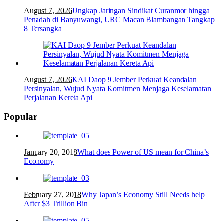
August 7, 2026
Ungkap Jaringan Sindikat Curanmor hingga
Penadah di Banyuwangi, URC Macan Blambangan Tangkap
8 Tersangka
August 7, 2026
KAI Daop 9 Jember Perkuat Keandalan
Persinyalan, Wujud Nyata Komitmen Menjaga Keselamatan
Perjalanan Kereta Api
Popular
January 20, 2018
What does Power of US mean for China’s
Economy
February 27, 2018
Why Japan’s Economy Still Needs help
After $3 Trillion Bin