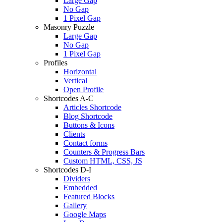
Large Gap
No Gap
1 Pixel Gap
Masonry Puzzle
Large Gap
No Gap
1 Pixel Gap
Profiles
Horizontal
Vertical
Open Profile
Shortcodes A-C
Articles Shortcode
Blog Shortcode
Buttons & Icons
Clients
Contact forms
Counters & Progress Bars
Custom HTML, CSS, JS
Shortcodes D-I
Dividers
Embedded
Featured Blocks
Gallery
Google Maps