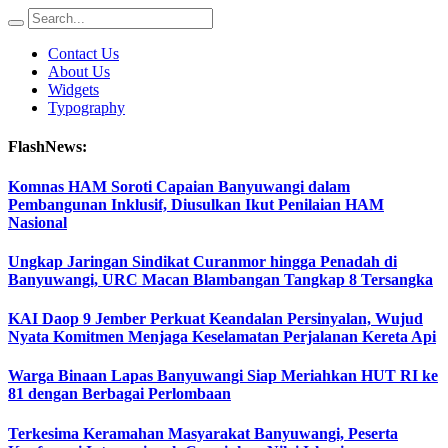
Contact Us
About Us
Widgets
Typography
FlashNews:
Komnas HAM Soroti Capaian Banyuwangi dalam
Pembangunan Inklusif, Diusulkan Ikut Penilaian HAM
Nasional
Ungkap Jaringan Sindikat Curanmor hingga Penadah di
Banyuwangi, URC Macan Blambangan Tangkap 8 Tersangka
KAI Daop 9 Jember Perkuat Keandalan Persinyalan, Wujud
Nyata Komitmen Menjaga Keselamatan Perjalanan Kereta Api
Warga Binaan Lapas Banyuwangi Siap Meriahkan HUT RI ke
81 dengan Berbagai Perlombaan
Terkesima Keramahan Masyarakat Banyuwangi, Peserta