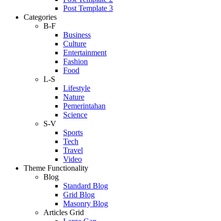
Post Template 3
Categories
B-F
Business
Culture
Entertainment
Fashion
Food
L-S
Lifestyle
Nature
Pemerintahan
Science
S-V
Sports
Tech
Travel
Video
Theme Functionality
Blog
Standard Blog
Grid Blog
Masonry Blog
Articles Grid