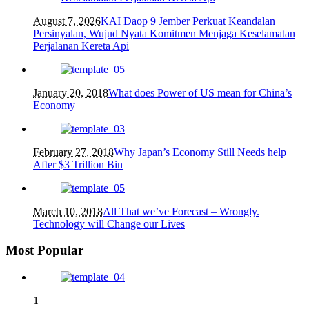
August 7, 2026
KAI Daop 9 Jember Perkuat Keandalan
Persinyalan, Wujud Nyata Komitmen Menjaga Keselamatan
Perjalanan Kereta Api
January 20, 2018
What does Power of US mean for China’s
Economy
February 27, 2018
Why Japan’s Economy Still Needs help
After $3 Trillion Bin
March 10, 2018
All That we’ve Forecast – Wrongly.
Technology will Change our Lives
Most Popular
1