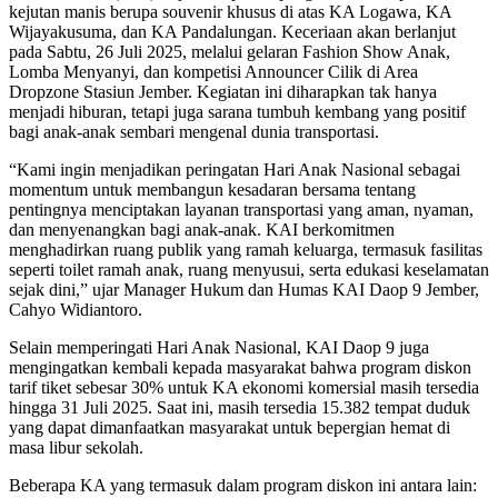
kejutan manis berupa souvenir khusus di atas KA Logawa, KA
Wijayakusuma, dan KA Pandalungan. Keceriaan akan berlanjut
pada Sabtu, 26 Juli 2025, melalui gelaran Fashion Show Anak,
Lomba Menyanyi, dan kompetisi Announcer Cilik di Area
Dropzone Stasiun Jember. Kegiatan ini diharapkan tak hanya
menjadi hiburan, tetapi juga sarana tumbuh kembang yang positif
bagi anak-anak sembari mengenal dunia transportasi.
“Kami ingin menjadikan peringatan Hari Anak Nasional sebagai
momentum untuk membangun kesadaran bersama tentang
pentingnya menciptakan layanan transportasi yang aman, nyaman,
dan menyenangkan bagi anak-anak. KAI berkomitmen
menghadirkan ruang publik yang ramah keluarga, termasuk fasilitas
seperti toilet ramah anak, ruang menyusui, serta edukasi keselamatan
sejak dini,” ujar Manager Hukum dan Humas KAI Daop 9 Jember,
Cahyo Widiantoro.
Selain memperingati Hari Anak Nasional, KAI Daop 9 juga
mengingatkan kembali kepada masyarakat bahwa program diskon
tarif tiket sebesar 30% untuk KA ekonomi komersial masih tersedia
hingga 31 Juli 2025. Saat ini, masih tersedia 15.382 tempat duduk
yang dapat dimanfaatkan masyarakat untuk bepergian hemat di
masa libur sekolah.
Beberapa KA yang termasuk dalam program diskon ini antara lain: