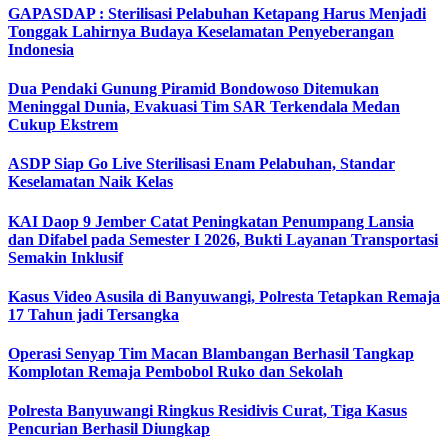
GAPASDAP : Sterilisasi Pelabuhan Ketapang Harus Menjadi
Tonggak Lahirnya Budaya Keselamatan Penyeberangan
Indonesia
Dua Pendaki Gunung Piramid Bondowoso Ditemukan
Meninggal Dunia, Evakuasi Tim SAR Terkendala Medan
Cukup Ekstrem
ASDP Siap Go Live Sterilisasi Enam Pelabuhan, Standar
Keselamatan Naik Kelas
KAI Daop 9 Jember Catat Peningkatan Penumpang Lansia
dan Difabel pada Semester I 2026, Bukti Layanan Transportasi
Semakin Inklusif
Kasus Video Asusila di Banyuwangi, Polresta Tetapkan Remaja
17 Tahun jadi Tersangka
Operasi Senyap Tim Macan Blambangan Berhasil Tangkap
Komplotan Remaja Pembobol Ruko dan Sekolah
Polresta Banyuwangi Ringkus Residivis Curat, Tiga Kasus
Pencurian Berhasil Diungkap