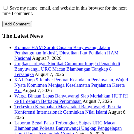
Save my name, email, and website in this browser for the next
time I comment.
The Latest News
Komnas HAM Soroti Capaian Banyuwangi dalam
Pembangunan Inklusif, Diusulkan Ikut Penilaian HAM
Nasional
August 7, 2026
Ungkap Jaringan Sindikat Curanmor hingga Penadah di
Banyuwangi, URC Macan Blambangan Tangkap 8
Tersangka
August 7, 2026
KAI Daop 9 Jember Perkuat Keandalan Persinyalan, Wujud
Nyata Komitmen Menjaga Keselamatan Perjalanan Kereta
Api
August 7, 2026
Warga Binaan Lapas Banyuwangi Siap Meriahkan HUT RI
ke 81 dengan Berbagai Perlombaan
August 7, 2026
Terkesima Keramahan Masyarakat Banyuwangi, Peserta
Konferensi Internasional: Cerminkan Nilai Islami
August 6,
2026
Laporan Begal Palsu Terbongkar, Satgas URC Macan
Blambangan Polresta Banyuwangi Ungkap Penggelapan
Uang Perusahaan untuk Crypto
August 6, 2026