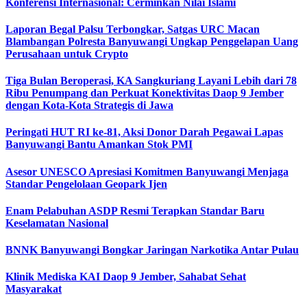
Konferensi Internasional: Cerminkan Nilai Islami
Laporan Begal Palsu Terbongkar, Satgas URC Macan
Blambangan Polresta Banyuwangi Ungkap Penggelapan Uang
Perusahaan untuk Crypto
Tiga Bulan Beroperasi, KA Sangkuriang Layani Lebih dari 78
Ribu Penumpang dan Perkuat Konektivitas Daop 9 Jember
dengan Kota-Kota Strategis di Jawa
Peringati HUT RI ke-81, Aksi Donor Darah Pegawai Lapas
Banyuwangi Bantu Amankan Stok PMI
Asesor UNESCO Apresiasi Komitmen Banyuwangi Menjaga
Standar Pengelolaan Geopark Ijen
Enam Pelabuhan ASDP Resmi Terapkan Standar Baru
Keselamatan Nasional
BNNK Banyuwangi Bongkar Jaringan Narkotika Antar Pulau
Klinik Mediska KAI Daop 9 Jember, Sahabat Sehat
Masyarakat