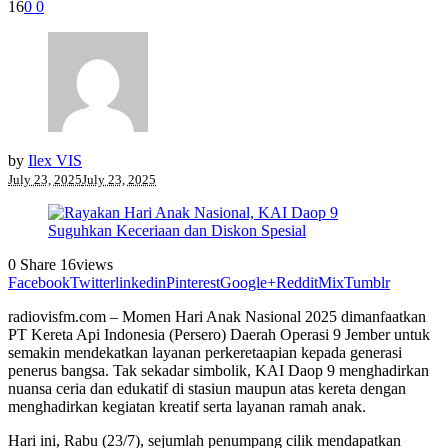
16
0
0
by
Ilex VIS
July 23, 2025
July 23, 2025
0
Share
16
views
Facebook
Twitter
linkedin
Pinterest
Google+
Reddit
Mix
Tumblr
radiovisfm.com – Momen Hari Anak Nasional 2025 dimanfaatkan
PT Kereta Api Indonesia (Persero) Daerah Operasi 9 Jember untuk
semakin mendekatkan layanan perkeretaapian kepada generasi
penerus bangsa. Tak sekadar simbolik, KAI Daop 9 menghadirkan
nuansa ceria dan edukatif di stasiun maupun atas kereta dengan
menghadirkan kegiatan kreatif serta layanan ramah anak.
Hari ini, Rabu (23/7), sejumlah penumpang cilik mendapatkan