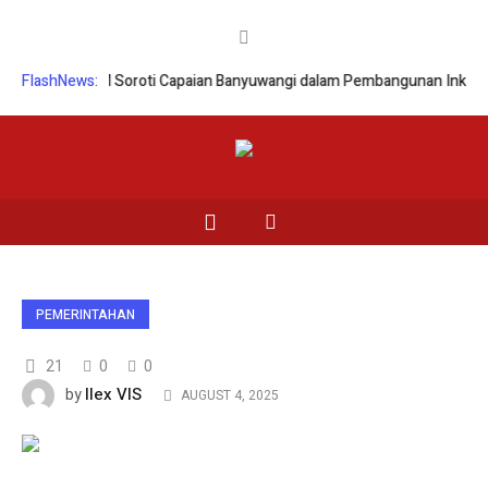
nas HAM Soroti Capaian Banyuwangi dalam Pembangunan Inklusif, Diusu
FlashNews:
PEMERINTAHAN
21
0
0
Ilex VIS
by
AUGUST 4, 2025