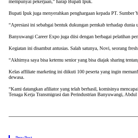
mempunyai pekerjaan,” harap Bupati Ipuk.
Bupati Ipuk juga menyerahkan penghargaan kepada PT. Sumber Ya
“Apresiasi ini sebabgai bentuk dukungan pemkab terhadap dunia us
Banyuwangi Career Expo juga diisi dengan berbagai pelatihan penin
Kegiatan ini disambut antusias. Salah satunya, Novi, seorang fresh
“Akhirnya saya bisa ketemu senior yang bisa diajak sharing tentang
Kelas affiliate marketing ini diikuti 100 peserta yang ingin memanf
dewasa.
“Kami datangkan afiliator yang telah berhasil, komisinya mencapai
Tenaga Kerja Transmigrasi dan Perindustrian Banyuwangi, Abdul 
Prev Post