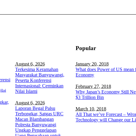
Popular
August 6, 2026
January 20, 2018
Terkesima Keramahan
What does Power of US mean f
Masyarakat Banyuwangi,
Economy
Peserta Konferensi
Internasional: Cerminkan
February 27, 2018
Nilai Islami
Why Japan’s Economy Still Nee
$3 Trillion Bin
August 6, 2026
Laporan Begal Palsu
March 10, 2018
Terbongkar, Satgas URC
All That we’ve Forecast – Wro
Macan Blambangan
Technology will Change our L
Polresta Banyuwangi
Ungkap Penggelapan
Uang Perusahaan untuk