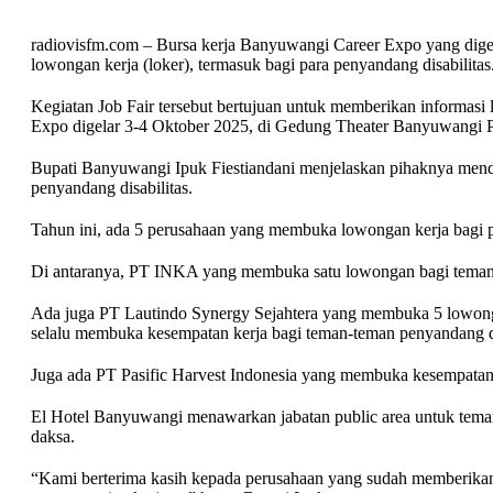
radiovisfm.com – Bursa kerja Banyuwangi Career Expo yang dige
lowongan kerja (loker), termasuk bagi para penyandang disabilitas
Kegiatan Job Fair tersebut bertujuan untuk memberikan informasi
Expo digelar 3-4 Oktober 2025, di Gedung Theater Banyuwangi P
Bupati Banyuwangi Ipuk Fiestiandani menjelaskan pihaknya mend
penyandang disabilitas.
Tahun ini, ada 5 perusahaan yang membuka lowongan kerja bagi para
Di antaranya, PT INKA yang membuka satu lowongan bagi teman dak
Ada juga PT Lautindo Synergy Sejahtera yang membuka 5 lowongan u
selalu membuka kesempatan kerja bagi teman-teman penyandang disa
Juga ada PT Pasific Harvest Indonesia yang membuka kesempatan b
El Hotel Banyuwangi menawarkan jabatan public area untuk teman 
daksa.
“Kami berterima kasih kepada perusahaan yang sudah memberikan ke