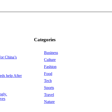
Categories
Business
or China’s
Culture
Fashion
Food
ds help After
Tech
Sports
ngly.
Travel
ives
Nature