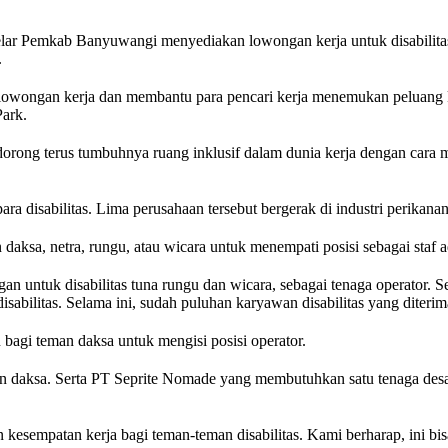
lar Pemkab Banyuwangi menyediakan lowongan kerja untuk disabilitas
.
 lowongan kerja dan membantu para pencari kerja menemukan peluang k
ark.
orong terus tumbuhnya ruang inklusif dalam dunia kerja dengan cara
 disabilitas. Lima perusahaan tersebut bergerak di industri perikanan,
sa, netra, rungu, atau wicara untuk menempati posisi sebagai staf ad
ntuk disabilitas tuna rungu dan wicara, sebagai tenaga operator. Set
bilitas. Selama ini, sudah puluhan karyawan disabilitas yang diterim
agi teman daksa untuk mengisi posisi operator.
daksa. Serta PT Seprite Nomade yang membutuhkan satu tenaga desain 
sempatan kerja bagi teman-teman disabilitas. Kami berharap, ini bisa 