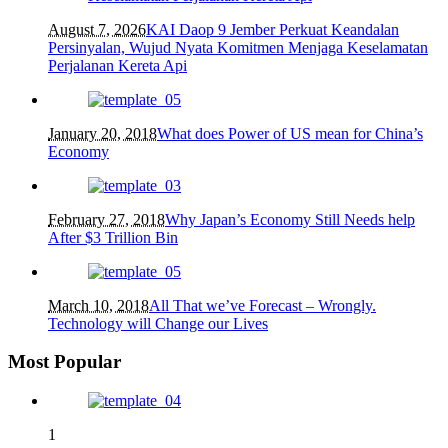
August 7, 2026
KAI Daop 9 Jember Perkuat Keandalan
Persinyalan, Wujud Nyata Komitmen Menjaga Keselamatan
Perjalanan Kereta Api
January 20, 2018
What does Power of US mean for China’s
Economy
February 27, 2018
Why Japan’s Economy Still Needs help
After $3 Trillion Bin
March 10, 2018
All That we’ve Forecast – Wrongly.
Technology will Change our Lives
Most Popular
1