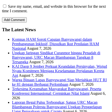
Save my name, email, and website in this browser for the next
time I comment.
The Latest News
Komnas HAM Soroti Capaian Banyuwangi dalam
Pembangunan Inklusif, Diusulkan Ikut Penilaian HAM
Nasional
August 7, 2026
Ungkap Jaringan Sindikat Curanmor hingga Penadah di
Banyuwangi, URC Macan Blambangan Tangkap 8
Tersangka
August 7, 2026
KAI Daop 9 Jember Perkuat Keandalan Persinyalan, Wujud
Nyata Komitmen Menjaga Keselamatan Perjalanan Kereta
Api
August 7, 2026
Warga Binaan Lapas Banyuwangi Siap Meriahkan HUT RI
ke 81 dengan Berbagai Perlombaan
August 7, 2026
Terkesima Keramahan Masyarakat Banyuwangi, Peserta
Konferensi Internasional: Cerminkan Nilai Islami
August 6,
2026
Laporan Begal Palsu Terbongkar, Satgas URC Macan
Blambangan Polresta Banyuwangi Ungkap Penggelapan
Uang Perusahaan untuk Crypto
August 6, 2026