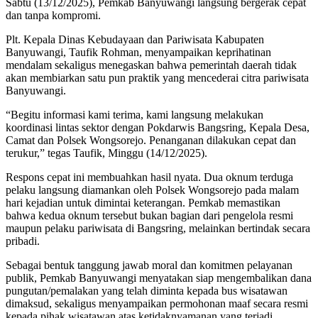
Sabtu (13/12/2025), Pemkab Banyuwangi langsung bergerak cepat
dan tanpa kompromi.
Plt. Kepala Dinas Kebudayaan dan Pariwisata Kabupaten
Banyuwangi, Taufik Rohman, menyampaikan keprihatinan
mendalam sekaligus menegaskan bahwa pemerintah daerah tidak
akan membiarkan satu pun praktik yang mencederai citra pariwisata
Banyuwangi.
“Begitu informasi kami terima, kami langsung melakukan
koordinasi lintas sektor dengan Pokdarwis Bangsring, Kepala Desa,
Camat dan Polsek Wongsorejo. Penanganan dilakukan cepat dan
terukur,” tegas Taufik, Minggu (14/12/2025).
Respons cepat ini membuahkan hasil nyata. Dua oknum terduga
pelaku langsung diamankan oleh Polsek Wongsorejo pada malam
hari kejadian untuk dimintai keterangan. Pemkab memastikan
bahwa kedua oknum tersebut bukan bagian dari pengelola resmi
maupun pelaku pariwisata di Bangsring, melainkan bertindak secara
pribadi.
Sebagai bentuk tanggung jawab moral dan komitmen pelayanan
publik, Pemkab Banyuwangi menyatakan siap mengembalikan dana
pungutan/pemalakan yang telah diminta kepada bus wisatawan
dimaksud, sekaligus menyampaikan permohonan maaf secara resmi
kepada pihak wisatawan atas ketidaknyamanan yang terjadi.