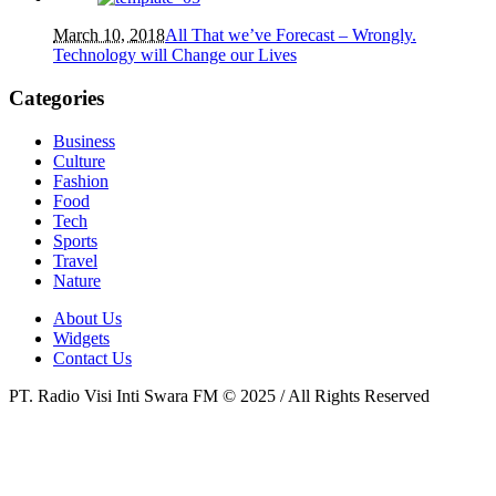
March 10, 2018
All That we’ve Forecast – Wrongly.
Technology will Change our Lives
Categories
Business
Culture
Fashion
Food
Tech
Sports
Travel
Nature
About Us
Widgets
Contact Us
PT. Radio Visi Inti Swara FM © 2025 / All Rights Reserved