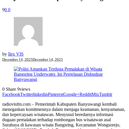
9
0
0
by
Ilex VIS
December 14, 2025
December 14, 2025
0
Share
9
views
Facebook
Twitter
linkedin
Pinterest
Google+
Reddit
Mix
Tumblr
radiovisfm.com – Pemerintah Kabupaten Banyuwangi kembali
menegaskan komitmennya dalam menjaga keamanan, kenyamanan,
dan kepercayaan wisatawan. Menyusul beredarnya informasi
dugaan pemalakan terhadap rombongan bus wisatawan asal
Surabaya di kawasan wisata Bangsring, Kecamatan Wongsorejo,