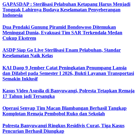
GAPASDAP : Sterilisasi Pelabuhan Ketapang Harus Menjadi
Tonggak Lahirnya Budaya Keselamatan Penyeberangan
Indonesia
Dua Pendaki Gunung Piramid Bondowoso Ditemukan
Meninggal Dunia, Evakuasi Tim SAR Terkendala Medan
Cukup Ekstrem
ASDP Siap Go Live Sterilisasi Enam Pelabuhan, Standar
Keselamatan Naik Kelas
KAI Daop 9 Jember Catat Peningkatan Penumpang Lansia
dan Difabel pada Semester I 2026, Bukti Layanan Transportasi
Semakin Inklusif
Kasus Video Asusila di Banyuwangi, Polresta Tetapkan Remaja
17 Tahun jadi Tersangka
Operasi Senyap Tim Macan Blambangan Berhasil Tangkap
Komplotan Remaja Pembobol Ruko dan Sekolah
Polresta Banyuwangi Ringkus Residivis Curat, Tiga Kasus
Pencurian Berhasil Diungkap