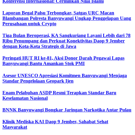
Konferensi Internasional: Cerminkan Nilai Islami
Laporan Begal Palsu Terbongkar, Satgas URC Macan
Blambangan Polresta Banyuwangi Ungkap Penggelapan Uang
Perusahaan untuk Crypto
Tiga Bulan Beroperasi, KA Sangkuriang Layani Lebih dari 78
Ribu Penumpang dan Perkuat Konektivitas Daop 9 Jember
dengan Kota-Kota Strategis di Jawa
Peringati HUT RI ke-81, Aksi Donor Darah Pegawai Lapas
Banyuwangi Bantu Amankan Stok PMI
Asesor UNESCO Apresiasi Komitmen Banyuwangi Menjaga
Standar Pengelolaan Geopark Ijen
Enam Pelabuhan ASDP Resmi Terapkan Standar Baru
Keselamatan Nasional
BNNK Banyuwangi Bongkar Jaringan Narkotika Antar Pulau
Klinik Mediska KAI Daop 9 Jember, Sahabat Sehat
Masyarakat