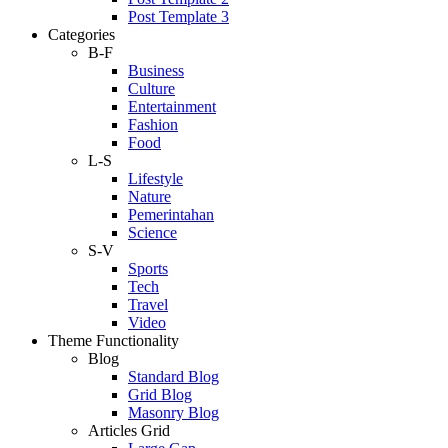
Post Template 3
Categories
B-F
Business
Culture
Entertainment
Fashion
Food
L-S
Lifestyle
Nature
Pemerintahan
Science
S-V
Sports
Tech
Travel
Video
Theme Functionality
Blog
Standard Blog
Grid Blog
Masonry Blog
Articles Grid