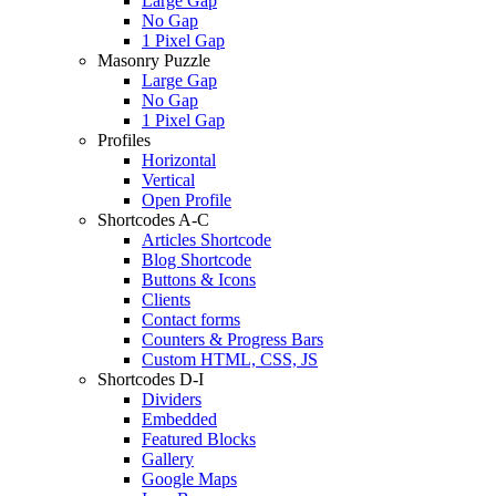
Large Gap
No Gap
1 Pixel Gap
Masonry Puzzle
Large Gap
No Gap
1 Pixel Gap
Profiles
Horizontal
Vertical
Open Profile
Shortcodes A-C
Articles Shortcode
Blog Shortcode
Buttons & Icons
Clients
Contact forms
Counters & Progress Bars
Custom HTML, CSS, JS
Shortcodes D-I
Dividers
Embedded
Featured Blocks
Gallery
Google Maps