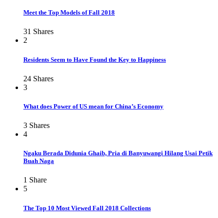
Meet the Top Models of Fall 2018
31
Shares
2
Residents Seem to Have Found the Key to Happiness
24
Shares
3
What does Power of US mean for China’s Economy
3
Shares
4
Ngaku Berada Didunia Ghaib, Pria di Banyuwangi Hilang Usai Petik
Buah Naga
1
Share
5
The Top 10 Most Viewed Fall 2018 Collections