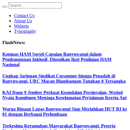
Contact Us
About Us
Widgets
Typography
FlashNews:
Komnas HAM Soroti Capaian Banyuwangi dalam
Pembangunan Inklusif, Diusulkan Ikut Penilaian HAM
Nasional
Ungkap Jaringan Sindikat Curanmor hingga Penadah di
Banyuwangi, URC Macan Blambangan Tangkap 8 Tersangka
KAI Daop 9 Jember Perkuat Keandalan Persinyalan, Wujud
Nyata Komitmen Menjaga Keselamatan Perjalanan Kereta Api
Warga Binaan Lapas Banyuwangi Siap Meriahkan HUT RI ke
81 dengan Berbagai Perlombaan
Terkesima Keramahan Masyarakat Banyuwangi, Peserta