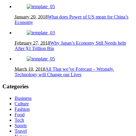
January 20, 2018
What does Power of US mean for China’s
Economy
February 27, 2018
Why Japan’s Economy Still Needs help
After $3 Trillion Bin
March 10, 2018
All That we’ve Forecast – Wrongly.
Technology will Change our Lives
Categories
Business
Culture
Fashion
Food
Tech
Sports
Travel