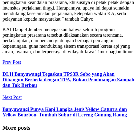
peningkatan keandalan prasarana, khususnya di petak-petak dengan
intensitas perjalanan tinggi. Harapannya, upaya ini dapat semakin
mendukung keselamatan perjalanan, ketepatan waktu KA, serta
pelayanan kepada masyarakat,” tambah Cahyo.
KAI Daop 9 Jember menegaskan bahwa seluruh program
peningkatan prasarana tersebut dilaksanakan secara terencana,
berkelanjutan, dan bersinergi dengan berbagai pemangku
kepentingan, guna mendukung sistem transportasi kereta api yang
aman, nyaman, dan terpercaya di wilayah Jawa Timur bagian timur.
Prev Post
DLH Banyuwangi Tegaskan TPS3R Sobo yang Akan
Dibangun Berbeda dengan TPA, Bukan Pembuangan Sampah
dan Tak Berbau
Next Post
Banyuwangi Punya Kopi Langka Jenis Yellow Caturra dan
Yellow Bourbon, Tumbuh Subur di Lereng Gunung Raung
More posts