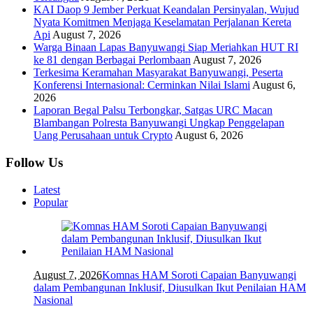
KAI Daop 9 Jember Perkuat Keandalan Persinyalan, Wujud
Nyata Komitmen Menjaga Keselamatan Perjalanan Kereta
Api
August 7, 2026
Warga Binaan Lapas Banyuwangi Siap Meriahkan HUT RI
ke 81 dengan Berbagai Perlombaan
August 7, 2026
Terkesima Keramahan Masyarakat Banyuwangi, Peserta
Konferensi Internasional: Cerminkan Nilai Islami
August 6,
2026
Laporan Begal Palsu Terbongkar, Satgas URC Macan
Blambangan Polresta Banyuwangi Ungkap Penggelapan
Uang Perusahaan untuk Crypto
August 6, 2026
Follow Us
Latest
Popular
August 7, 2026
Komnas HAM Soroti Capaian Banyuwangi
dalam Pembangunan Inklusif, Diusulkan Ikut Penilaian HAM
Nasional