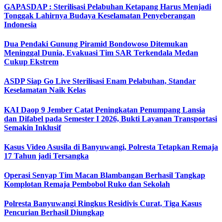
GAPASDAP : Sterilisasi Pelabuhan Ketapang Harus Menjadi
Tonggak Lahirnya Budaya Keselamatan Penyeberangan
Indonesia
Dua Pendaki Gunung Piramid Bondowoso Ditemukan
Meninggal Dunia, Evakuasi Tim SAR Terkendala Medan
Cukup Ekstrem
ASDP Siap Go Live Sterilisasi Enam Pelabuhan, Standar
Keselamatan Naik Kelas
KAI Daop 9 Jember Catat Peningkatan Penumpang Lansia
dan Difabel pada Semester I 2026, Bukti Layanan Transportasi
Semakin Inklusif
Kasus Video Asusila di Banyuwangi, Polresta Tetapkan Remaja
17 Tahun jadi Tersangka
Operasi Senyap Tim Macan Blambangan Berhasil Tangkap
Komplotan Remaja Pembobol Ruko dan Sekolah
Polresta Banyuwangi Ringkus Residivis Curat, Tiga Kasus
Pencurian Berhasil Diungkap