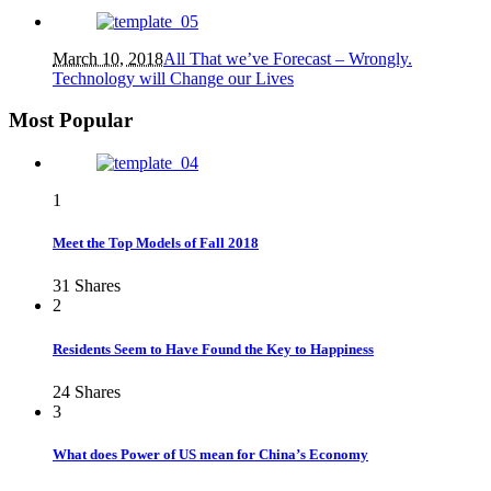
March 10, 2018
All That we’ve Forecast – Wrongly.
Technology will Change our Lives
Most Popular
1
Meet the Top Models of Fall 2018
31
Shares
2
Residents Seem to Have Found the Key to Happiness
24
Shares
3
What does Power of US mean for China’s Economy