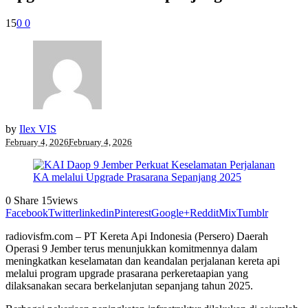
15
0
0
by
Ilex VIS
February 4, 2026
February 4, 2026
0
Share
15
views
Facebook
Twitter
linkedin
Pinterest
Google+
Reddit
Mix
Tumblr
radiovisfm.com – PT Kereta Api Indonesia (Persero) Daerah
Operasi 9 Jember terus menunjukkan komitmennya dalam
meningkatkan keselamatan dan keandalan perjalanan kereta api
melalui program upgrade prasarana perkeretaapian yang
dilaksanakan secara berkelanjutan sepanjang tahun 2025.