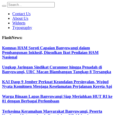
Contact Us
About Us
Widgets
Typography
FlashNews:
Komnas HAM Soroti Capaian Banyuwangi dalam
Pembangunan Inklusif, Diusulkan Ikut Penilaian HAM
Nasional
Ungkap Jaringan Sindikat Curanmor hingga Penadah di
Banyuwangi, URC Macan Blambangan Tangkap 8 Tersangka
KAI Daop 9 Jember Perkuat Keandalan Persinyalan, Wujud
Nyata Komitmen Menjaga Keselamatan Perjalanan Kereta Api
Warga Binaan Lapas Banyuwangi Siap Meriahkan HUT RI ke
81 dengan Berbagai Perlombaan
Terkesima Keramahan Masyarakat Banyuwangi, Peserta