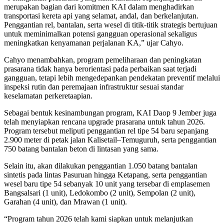
merupakan bagian dari komitmen KAI dalam menghadirkan
transportasi kereta api yang selamat, andal, dan berkelanjutan.
Penggantian rel, bantalan, serta wesel di titik-titik strategis bertujuan
untuk meminimalkan potensi gangguan operasional sekaligus
meningkatkan kenyamanan perjalanan KA,” ujar Cahyo.
Cahyo menambahkan, program pemeliharaan dan peningkatan
prasarana tidak hanya berorientasi pada perbaikan saat terjadi
gangguan, tetapi lebih mengedepankan pendekatan preventif melalui
inspeksi rutin dan peremajaan infrastruktur sesuai standar
keselamatan perkeretaapian.
Sebagai bentuk kesinambungan program, KAI Daop 9 Jember juga
telah menyiapkan rencana upgrade prasarana untuk tahun 2026.
Program tersebut meliputi penggantian rel tipe 54 baru sepanjang
2.900 meter di petak jalan Kalisetail–Temuguruh, serta penggantian
750 batang bantalan beton di lintasan yang sama.
Selain itu, akan dilakukan penggantian 1.050 batang bantalan
sintetis pada lintas Pasuruan hingga Ketapang, serta penggantian
wesel baru tipe 54 sebanyak 10 unit yang tersebar di emplasemen
Bangsalsari (1 unit), Ledokombo (2 unit), Sempolan (2 unit),
Garahan (4 unit), dan Mrawan (1 unit).
“Program tahun 2026 telah kami siapkan untuk melanjutkan