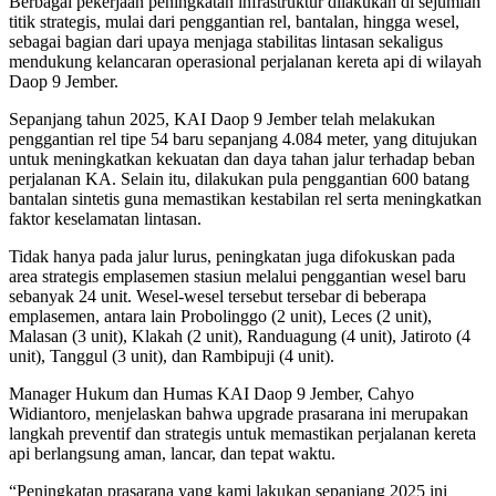
Berbagai pekerjaan peningkatan infrastruktur dilakukan di sejumlah
titik strategis, mulai dari penggantian rel, bantalan, hingga wesel,
sebagai bagian dari upaya menjaga stabilitas lintasan sekaligus
mendukung kelancaran operasional perjalanan kereta api di wilayah
Daop 9 Jember.
Sepanjang tahun 2025, KAI Daop 9 Jember telah melakukan
penggantian rel tipe 54 baru sepanjang 4.084 meter, yang ditujukan
untuk meningkatkan kekuatan dan daya tahan jalur terhadap beban
perjalanan KA. Selain itu, dilakukan pula penggantian 600 batang
bantalan sintetis guna memastikan kestabilan rel serta meningkatkan
faktor keselamatan lintasan.
Tidak hanya pada jalur lurus, peningkatan juga difokuskan pada
area strategis emplasemen stasiun melalui penggantian wesel baru
sebanyak 24 unit. Wesel-wesel tersebut tersebar di beberapa
emplasemen, antara lain Probolinggo (2 unit), Leces (2 unit),
Malasan (3 unit), Klakah (2 unit), Randuagung (4 unit), Jatiroto (4
unit), Tanggul (3 unit), dan Rambipuji (4 unit).
Manager Hukum dan Humas KAI Daop 9 Jember, Cahyo
Widiantoro, menjelaskan bahwa upgrade prasarana ini merupakan
langkah preventif dan strategis untuk memastikan perjalanan kereta
api berlangsung aman, lancar, dan tepat waktu.
“Peningkatan prasarana yang kami lakukan sepanjang 2025 ini