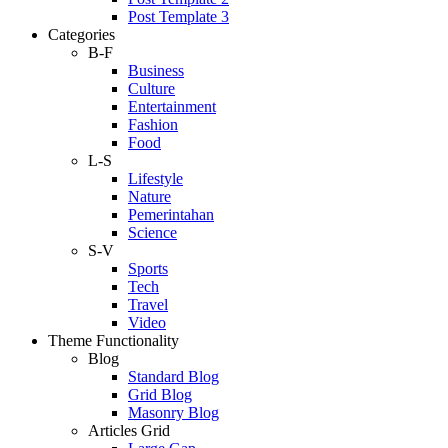
Post Template 3
Categories
B-F
Business
Culture
Entertainment
Fashion
Food
L-S
Lifestyle
Nature
Pemerintahan
Science
S-V
Sports
Tech
Travel
Video
Theme Functionality
Blog
Standard Blog
Grid Blog
Masonry Blog
Articles Grid