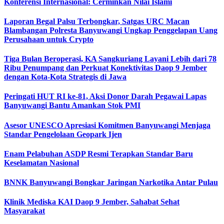
Konferensi Internasional: Cerminkan Nilai Islami
Laporan Begal Palsu Terbongkar, Satgas URC Macan
Blambangan Polresta Banyuwangi Ungkap Penggelapan Uang
Perusahaan untuk Crypto
Tiga Bulan Beroperasi, KA Sangkuriang Layani Lebih dari 78
Ribu Penumpang dan Perkuat Konektivitas Daop 9 Jember
dengan Kota-Kota Strategis di Jawa
Peringati HUT RI ke-81, Aksi Donor Darah Pegawai Lapas
Banyuwangi Bantu Amankan Stok PMI
Asesor UNESCO Apresiasi Komitmen Banyuwangi Menjaga
Standar Pengelolaan Geopark Ijen
Enam Pelabuhan ASDP Resmi Terapkan Standar Baru
Keselamatan Nasional
BNNK Banyuwangi Bongkar Jaringan Narkotika Antar Pulau
Klinik Mediska KAI Daop 9 Jember, Sahabat Sehat
Masyarakat