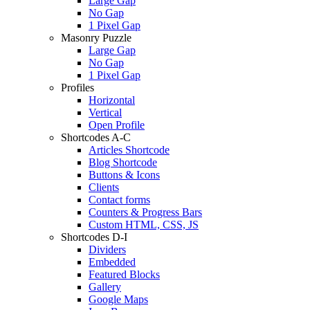
Large Gap
No Gap
1 Pixel Gap
Masonry Puzzle
Large Gap
No Gap
1 Pixel Gap
Profiles
Horizontal
Vertical
Open Profile
Shortcodes A-C
Articles Shortcode
Blog Shortcode
Buttons & Icons
Clients
Contact forms
Counters & Progress Bars
Custom HTML, CSS, JS
Shortcodes D-I
Dividers
Embedded
Featured Blocks
Gallery
Google Maps