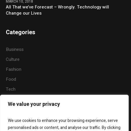
MARCH 10, 2018
All That we’ve Forecast – Wrongly. Technology will
Change our Lives
Categories
Business
Culture
Fashion
Food
Tech
Sports
We value your privacy
Travel
Nature
We use cookies to enhance your browsing experience, serve
personalised ads or content, and analyse our traffic. By clicking