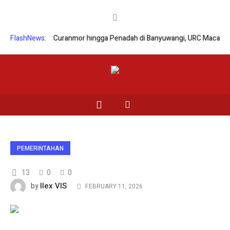
n Sindikat Curanmor hingga Penadah di Banyuwangi, URC Macan Blamba
FlashNews:
PEMERINTAHAN
13
0
0
Ilex VIS
by
FEBRUARY 11, 2026