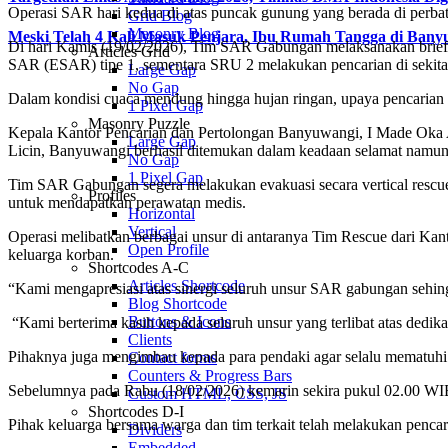
Operasi SAR hari kedua di atas puncak gunung yang berada di perb
Grid Blog
Masonry Blog
Meski Telah 4 Kali Masuk Penjara, Ibu Rumah Tangga di Ban
Di hari Kamis (19/02/2026), Tim SAR Gabungan melaksanakan brief
Articles Grid
SAR (ESAR) tipe 1, sementara SRU 2 melakukan pencarian di sekitar
Large Gap
No Gap
Dalam kondisi cuaca mendung hingga hujan ringan, upaya pencarian 
1 Pixel Gap
Masonry Puzzle
Kepala Kantor Pencarian dan Pertolongan Banyuwangi, I Made Oka
Large Gap
Licin, Banyuwangi berhasil ditemukan dalam keadaan selamat namun le
No Gap
1 Pixel Gap
Tim SAR Gabungan segera melakukan evakuasi secara vertical rescu
Profiles
untuk mendapatkan perawatan medis.
Horizontal
Vertical
Operasi melibatkan berbagai unsur di antaranya Tim Rescue dari Ka
Open Profile
keluarga korban.
Shortcodes A-C
Articles Shortcode
“Kami mengapresiasi atas sinergi seluruh unsur SAR gabungan sehi
Blog Shortcode
Buttons & Icons
“Kami berterima kasih kepada seluruh unsur yang terlibat atas dedik
Clients
Pihaknya juga mengimbau kepada para pendaki agar selalu mematuhi p
Contact forms
Counters & Progress Bars
Sebelumnya pada Rabu (18/02/2026) kemarin sekira pukul 02.00 WIB,
Custom HTML, CSS, JS
Shortcodes D-I
Pihak keluarga bersama warga dan tim terkait telah melakukan pencaria
Dividers
Embedded