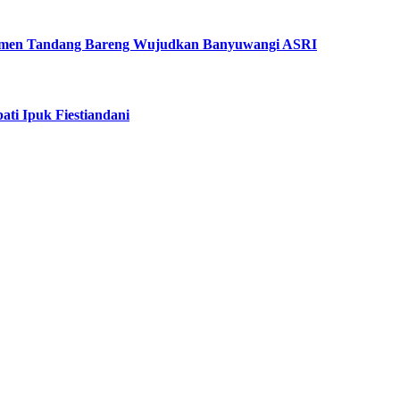
Elemen Tandang Bareng Wujudkan Banyuwangi ASRI
ti Ipuk Fiestiandani