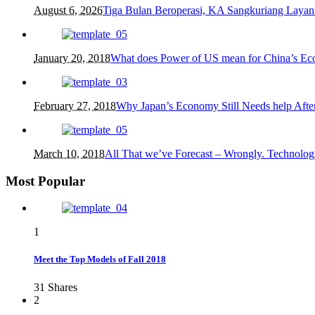
August 6, 2026
Tiga Bulan Beroperasi, KA Sangkuriang Layani
January 20, 2018
What does Power of US mean for China’s E
February 27, 2018
Why Japan’s Economy Still Needs help After
March 10, 2018
All That we’ve Forecast – Wrongly. Technolog
Most Popular
1
Meet the Top Models of Fall 2018
31
Shares
2