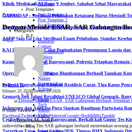
Klinik Mediska KAI Daop 9 Jember, Sahabat Sehat Masyarakat
Widgets
Post Templates
Peristiwa
Post Template 1
GAPASDAP : Sterilisasi Pelabuhan Ketapang Harus Menjadi T
Post Template 2
Post Template 3
Dengan Metode ESAR, SAR Gabungan Berha
Dua Pendaki Gunung Piramid Bondowoso Ditemukan Meningga
Categories
B-F
ASDP Siap Go Live Sterilisasi Enam Pelabuhan, Standar Kesela
14
0
0
Business
Culture
KAI Daop 9 Jember Catat Peningkatan Penumpang Lansia dan Di
Entertainment
Fashion
Kasus Video Asusila di Banyuwangi, Polresta Tetapkan Remaja 
Food
L-S
Lifestyle
Operasi Senyap Tim Macan Blambangan Berhasil Tangkap Kom
Nature
Pemerintahan
Polresta Banyuwangi Ringkus Residivis Curat, Tiga Kasus Penc
by
Ilex VIS
Science
February 19, 2026
February 19, 2026
S-V
Geopark Ijen Jalani Revalidasi UNESCO Global Geopark, Ba
Sports
Tech
InJourney dan Angkasa Pura Siapkan Roadmap Pariwisata Bany
Travel
0
Share
14
views
Video
Facebook
Twitter
linkedin
Pinterest
Google+
Reddit
Mix
Tumblr
Cerita Perwira AL Asal Banyuwangi, Berkali-kali Gugur Tes Ki
Theme Functionality
radiovisfm.com – Tim SAR gabungan berhasil menemukan seorang pe
Blog
Targetkan Emas Asian Games 2026, Timnas BMX Indonesia Di
Standard Blog