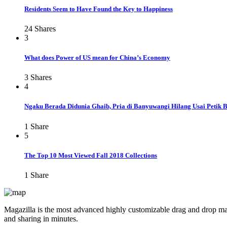
Residents Seem to Have Found the Key to Happiness
24
Shares
3
What does Power of US mean for China’s Economy
3
Shares
4
Ngaku Berada Didunia Ghaib, Pria di Banyuwangi Hilang Usai Petik 
1
Share
5
The Top 10 Most Viewed Fall 2018 Collections
1
Share
Magazilla is the most advanced highly customizable drag and drop mag
and sharing in minutes.