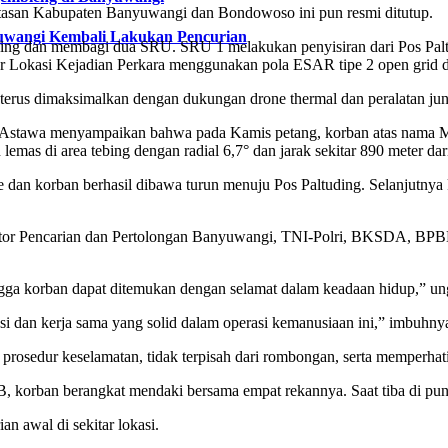
atasan Kabupaten Banyuwangi dan Bondowoso ini pun resmi ditutup.
yuwangi Kembali Lakukan Pencurian
ing dan membagi dua SRU. SRU 1 melakukan penyisiran dari Pos Palt
 Lokasi Kejadian Perkara menggunakan pola ESAR tipe 2 open grid den
terus dimaksimalkan dengan dukungan drone thermal dan peralatan jun
 Astawa menyampaikan bahwa pada Kamis petang, korban atas nama 
mas di area tebing dengan radial 6,7° dan jarak sekitar 890 meter dar
e dan korban berhasil dibawa turun menuju Pos Paltuding. Selanjutn
ntor Pencarian dan Pertolongan Banyuwangi, TNI-Polri, BKSDA, BPBD,
ngga korban dapat ditemukan dengan selamat dalam keadaan hidup,” u
asi dan kerja sama yang solid dalam operasi kemanusiaan ini,” imbuhny
rosedur keselamatan, tidak terpisah dari rombongan, serta memperhat
 korban berangkat mendaki bersama empat rekannya. Saat tiba di pun
n awal di sekitar lokasi.