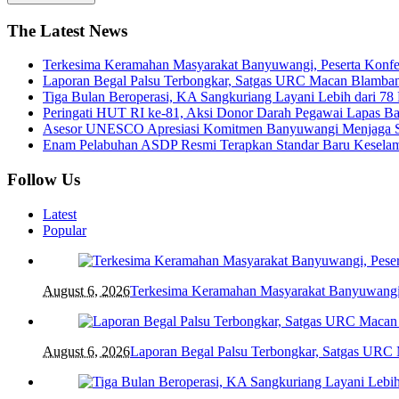
The Latest News
Terkesima Keramahan Masyarakat Banyuwangi, Peserta Konferen
Laporan Begal Palsu Terbongkar, Satgas URC Macan Blamba
Tiga Bulan Beroperasi, KA Sangkuriang Layani Lebih dari 78
Peringati HUT RI ke-81, Aksi Donor Darah Pegawai Lapas 
Asesor UNESCO Apresiasi Komitmen Banyuwangi Menjaga St
Enam Pelabuhan ASDP Resmi Terapkan Standar Baru Keselam
Follow Us
Latest
Popular
August 6, 2026
Terkesima Keramahan Masyarakat Banyuwangi, P
August 6, 2026
Laporan Begal Palsu Terbongkar, Satgas URC