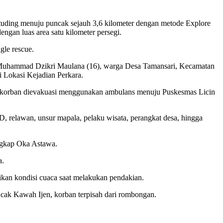
uding menuju puncak sejauh 3,6 kilometer dengan metode Explore
gan luas area satu kilometer persegi.
gle rescue.
Muhammad Dzikri Maulana (16), warga Desa Tamansari, Kecamatan
i Lokasi Kejadian Perkara.
ya korban dievakuasi menggunakan ambulans menuju Puskesmas Licin
 relawan, unsur mapala, pelaku wisata, perangkat desa, hingga
ngkap Oka Astawa.
a.
ikan kondisi cuaca saat melakukan pendakian.
cak Kawah Ijen, korban terpisah dari rombongan.