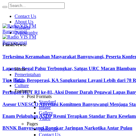
Contact Us
About Us
Widgets
Typography
FlashNews:
Terkesima Keramahan Masyarakat Banyuwangi, Peserta Konferen
Laporan Begal Palsu Terbongkar, Satgas URC Macan Blamban
Home
Pemerintahan
Tech
Tiga Bulan Beroperasi, KA Sangkuriang Layani Lebih dari 78 
Culture
Features
Peringati HUT RI ke-81, Aksi Donor Darah Pegawai Lapas B
Post Formats
Standard
Asesor UNESCO Apresiasi Komitmen Banyuwangi Menjaga Stan
Image
Gallery
Enam Pelabuhan ASDP Resmi Terapkan Standar Baru Keselama
Video
Pages
BNNK Banyuwangi Bongkar Jaringan Narkotika Antar Pulau
About Us
Contact Us