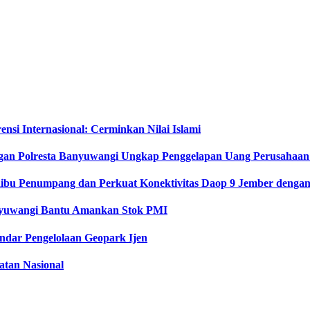
si Internasional: Cerminkan Nilai Islami
gan Polresta Banyuwangi Ungkap Penggelapan Uang Perusahaan
Ribu Penumpang dan Perkuat Konektivitas Daop 9 Jember dengan 
anyuwangi Bantu Amankan Stok PMI
dar Pengelolaan Geopark Ijen
tan Nasional