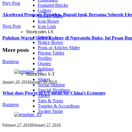
Prev Post
Featured Blocks
Gallery
Akselerasi Program Presiden, Bupati Ipuk Bersama Seluruh 
Google Maps
Icon Boxes
Next Post
Icon Lists
Shortcodes I-S
Images
Puluhan Warga Serbu Kuliner di Ngerandu Buko, Ini Pesan Bupa
Notice Boxes
Posts or Articles Slider
More posts
Pricing Tables
Profiles
Business
Quotes
Sidebars
Shortcodes S-T
Sliders
January 20, 2018
January 20, 2018
Social Sharing
Special Headings
What does Power of US mean for China’s Economy
Tables
Tabs & Tours
Business
Toggles & Accordions
Twitter Stripe
February 27, 2018
February 27, 2018