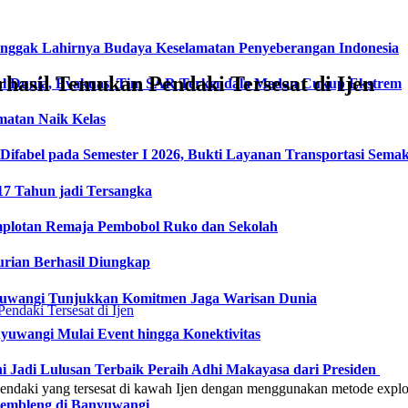
onggak Lahirnya Budaya Keselamatan Penyeberangan Indonesia
sil Temukan Pendaki Tersesat di Ijen
l Dunia, Evakuasi Tim SAR Terkendala Medan Cukup Ekstrem
matan Naik Kelas
fabel pada Semester I 2026, Bukti Layanan Transportasi Semaki
17 Tahun jadi Tersangka
plotan Remaja Pembobol Ruko dan Sekolah
urian Berhasil Diungkap
nyuwangi Tunjukkan Komitmen Jaga Warisan Dunia
uwangi Mulai Event hingga Konektivitas
ni Jadi Lulusan Terbaik Peraih Adhi Makayasa dari Presiden
ndaki yang tersesat di kawah Ijen dengan menggunakan metode expl
gembleng di Banyuwangi