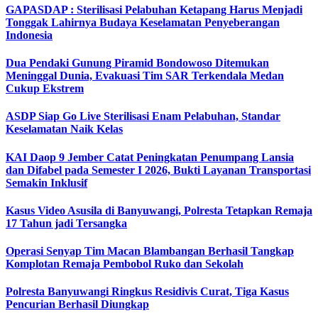
GAPASDAP : Sterilisasi Pelabuhan Ketapang Harus Menjadi
Tonggak Lahirnya Budaya Keselamatan Penyeberangan
Indonesia
Dua Pendaki Gunung Piramid Bondowoso Ditemukan
Meninggal Dunia, Evakuasi Tim SAR Terkendala Medan
Cukup Ekstrem
ASDP Siap Go Live Sterilisasi Enam Pelabuhan, Standar
Keselamatan Naik Kelas
KAI Daop 9 Jember Catat Peningkatan Penumpang Lansia
dan Difabel pada Semester I 2026, Bukti Layanan Transportasi
Semakin Inklusif
Kasus Video Asusila di Banyuwangi, Polresta Tetapkan Remaja
17 Tahun jadi Tersangka
Operasi Senyap Tim Macan Blambangan Berhasil Tangkap
Komplotan Remaja Pembobol Ruko dan Sekolah
Polresta Banyuwangi Ringkus Residivis Curat, Tiga Kasus
Pencurian Berhasil Diungkap