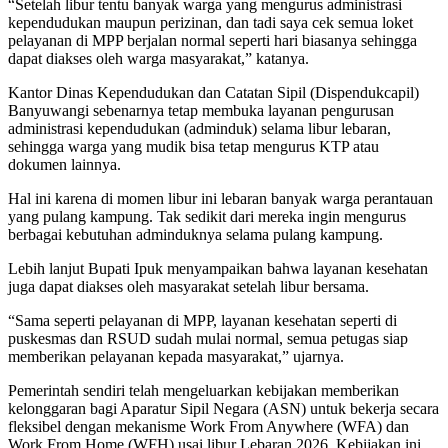
“Setelah libur tentu banyak warga yang mengurus administrasi
kependudukan maupun perizinan, dan tadi saya cek semua loket
pelayanan di MPP berjalan normal seperti hari biasanya sehingga
dapat diakses oleh warga masyarakat,” katanya.
Kantor Dinas Kependudukan dan Catatan Sipil (Dispendukcapil)
Banyuwangi sebenarnya tetap membuka layanan pengurusan
administrasi kependudukan (adminduk) selama libur lebaran,
sehingga warga yang mudik bisa tetap mengurus KTP atau
dokumen lainnya.
Hal ini karena di momen libur ini lebaran banyak warga perantauan
yang pulang kampung. Tak sedikit dari mereka ingin mengurus
berbagai kebutuhan adminduknya selama pulang kampung.
Lebih lanjut Bupati Ipuk menyampaikan bahwa layanan kesehatan
juga dapat diakses oleh masyarakat setelah libur bersama.
“Sama seperti pelayanan di MPP, layanan kesehatan seperti di
puskesmas dan RSUD sudah mulai normal, semua petugas siap
memberikan pelayanan kepada masyarakat,” ujarnya.
Pemerintah sendiri telah mengeluarkan kebijakan memberikan
kelonggaran bagi Aparatur Sipil Negara (ASN) untuk bekerja secara
fleksibel dengan mekanisme Work From Anywhere (WFA) dan
Work From Home (WFH) usai libur Lebaran 2026. Kebijakan ini