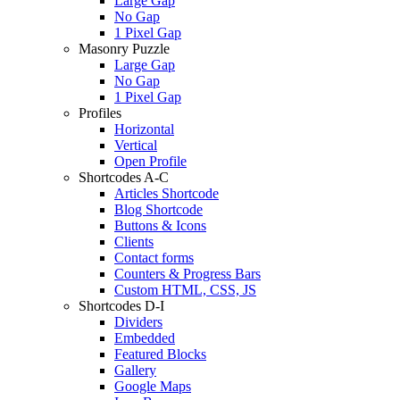
Large Gap
No Gap
1 Pixel Gap
Masonry Puzzle
Large Gap
No Gap
1 Pixel Gap
Profiles
Horizontal
Vertical
Open Profile
Shortcodes A-C
Articles Shortcode
Blog Shortcode
Buttons & Icons
Clients
Contact forms
Counters & Progress Bars
Custom HTML, CSS, JS
Shortcodes D-I
Dividers
Embedded
Featured Blocks
Gallery
Google Maps