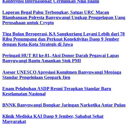
Konferensi Internasional: Cerminkan Nilai Islami
Laporan Begal Palsu Terbongkar, Satgas URC Macan
Blambangan Polresta Banyuwangi Ungkap Penggelapan Uang
Perusahaan untuk Crypto
Tiga Bulan Beroperasi, KA Sangkuriang Layani Lebih dari 78
Ribu Penumpang dan Perkuat Konektivitas Daop 9 Jember
dengan Kota-Kota Strategis di Jawa
Peringati HUT RI ke-81, Aksi Donor Darah Pegawai Lapas
Banyuwangi Bantu Amankan Stok PMI
Asesor UNESCO Apresiasi Komitmen Banyuwangi Menjaga
Standar Pengelolaan Geopark Ijen
Enam Pelabuhan ASDP Resmi Terapkan Standar Baru
Keselamatan Nasional
BNNK Banyuwangi Bongkar Jaringan Narkotika Antar Pulau
Klinik Mediska KAI Daop 9 Jember, Sahabat Sehat
Masyarakat