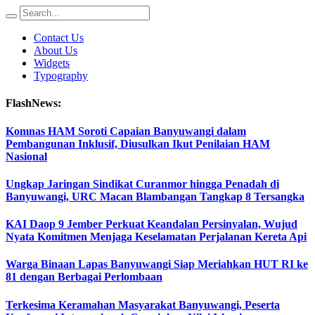
Contact Us
About Us
Widgets
Typography
FlashNews:
Komnas HAM Soroti Capaian Banyuwangi dalam
Pembangunan Inklusif, Diusulkan Ikut Penilaian HAM
Nasional
Ungkap Jaringan Sindikat Curanmor hingga Penadah di
Banyuwangi, URC Macan Blambangan Tangkap 8 Tersangka
KAI Daop 9 Jember Perkuat Keandalan Persinyalan, Wujud
Nyata Komitmen Menjaga Keselamatan Perjalanan Kereta Api
Warga Binaan Lapas Banyuwangi Siap Meriahkan HUT RI ke
81 dengan Berbagai Perlombaan
Terkesima Keramahan Masyarakat Banyuwangi, Peserta