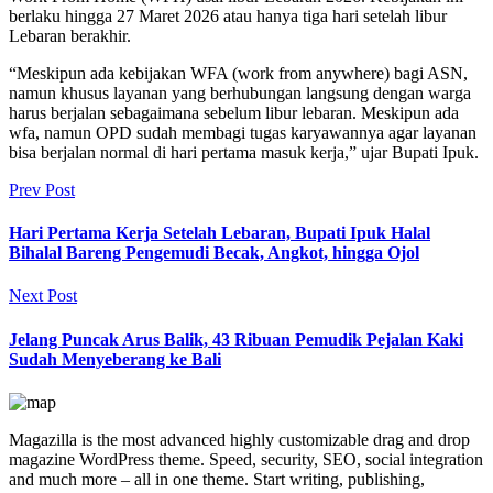
berlaku hingga 27 Maret 2026 atau hanya tiga hari setelah libur
Lebaran berakhir.
“Meskipun ada kebijakan WFA (work from anywhere) bagi ASN,
namun khusus layanan yang berhubungan langsung dengan warga
harus berjalan sebagaimana sebelum libur lebaran. Meskipun ada
wfa, namun OPD sudah membagi tugas karyawannya agar layanan
bisa berjalan normal di hari pertama masuk kerja,” ujar Bupati Ipuk.
Prev Post
Hari Pertama Kerja Setelah Lebaran, Bupati Ipuk Halal
Bihalal Bareng Pengemudi Becak, Angkot, hingga Ojol
Next Post
Jelang Puncak Arus Balik, 43 Ribuan Pemudik Pejalan Kaki
Sudah Menyeberang ke Bali
Magazilla is the most advanced highly customizable drag and drop
magazine WordPress theme. Speed, security, SEO, social integration
and much more – all in one theme. Start writing, publishing,