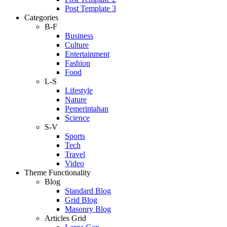
Post Template 3
Categories
B-F
Business
Culture
Entertainment
Fashion
Food
L-S
Lifestyle
Nature
Pemerintahan
Science
S-V
Sports
Tech
Travel
Video
Theme Functionality
Blog
Standard Blog
Grid Blog
Masonry Blog
Articles Grid