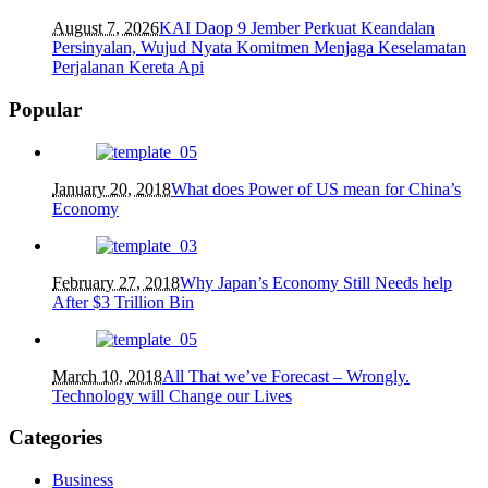
August 7, 2026
KAI Daop 9 Jember Perkuat Keandalan
Persinyalan, Wujud Nyata Komitmen Menjaga Keselamatan
Perjalanan Kereta Api
Popular
January 20, 2018
What does Power of US mean for China’s
Economy
February 27, 2018
Why Japan’s Economy Still Needs help
After $3 Trillion Bin
March 10, 2018
All That we’ve Forecast – Wrongly.
Technology will Change our Lives
Categories
Business