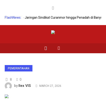
l
FlashNews:
Ungkap Jaringan Sindikat Curanmor hingga Penadah di Banyuwangi
PEMERINTAHAN
8
0
Ilex VIS
by
MARCH 27, 2026