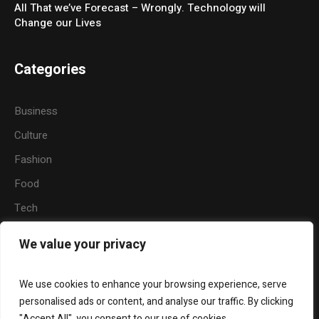
All That we’ve Forecast – Wrongly. Technology will
Change our Lives
Categories
Business
Culture
Fashion
Food
Tech
Sports
We value your privacy
Travel
Nature
We use cookies to enhance your browsing experience, serve
personalised ads or content, and analyse our traffic. By clicking
"Accept All", you consent to our use of cookies.