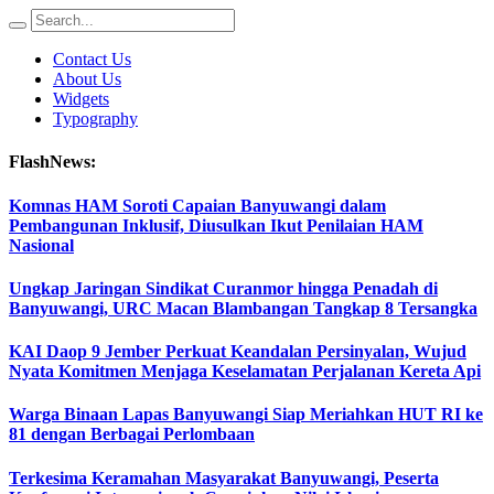
Contact Us
About Us
Widgets
Typography
FlashNews:
Komnas HAM Soroti Capaian Banyuwangi dalam
Pembangunan Inklusif, Diusulkan Ikut Penilaian HAM
Nasional
Ungkap Jaringan Sindikat Curanmor hingga Penadah di
Banyuwangi, URC Macan Blambangan Tangkap 8 Tersangka
KAI Daop 9 Jember Perkuat Keandalan Persinyalan, Wujud
Nyata Komitmen Menjaga Keselamatan Perjalanan Kereta Api
Warga Binaan Lapas Banyuwangi Siap Meriahkan HUT RI ke
81 dengan Berbagai Perlombaan
Terkesima Keramahan Masyarakat Banyuwangi, Peserta