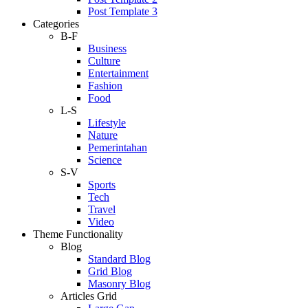
Post Template 3
Categories
B-F
Business
Culture
Entertainment
Fashion
Food
L-S
Lifestyle
Nature
Pemerintahan
Science
S-V
Sports
Tech
Travel
Video
Theme Functionality
Blog
Standard Blog
Grid Blog
Masonry Blog
Articles Grid