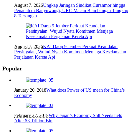
August 7, 2026
Ungkap Jaringan Sindikat Curanmor hingga
Penadah di Banyuwangi, URC Macan Blambangan Tangkap
8 Tersangka
August 7, 2026
KAI Daop 9 Jember Perkuat Keandalan
Persinyalan, Wujud Nyata Komitmen Menjaga Keselamatan
Perjalanan Kereta Api
Popular
January 20, 2018
What does Power of US mean for China’s
Economy
February 27, 2018
Why Japan’s Economy Still Needs help
After $3 Trillion Bin