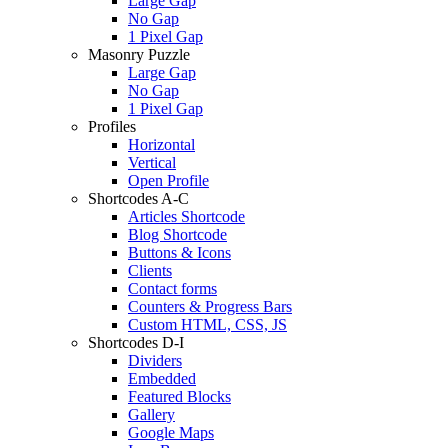
Large Gap
No Gap
1 Pixel Gap
Masonry Puzzle
Large Gap
No Gap
1 Pixel Gap
Profiles
Horizontal
Vertical
Open Profile
Shortcodes A-C
Articles Shortcode
Blog Shortcode
Buttons & Icons
Clients
Contact forms
Counters & Progress Bars
Custom HTML, CSS, JS
Shortcodes D-I
Dividers
Embedded
Featured Blocks
Gallery
Google Maps