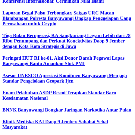
Konferensi Internasional: Cerminkan Nilai Islami
Laporan Begal Palsu Terbongkar, Satgas URC Macan
Blambangan Polresta Banyuwangi Ungkap Penggelapan Uang
Perusahaan untuk Crypto
Tiga Bulan Beroperasi, KA Sangkuriang Layani Lebih dari 78
Ribu Penumpang dan Perkuat Konektivitas Daop 9 Jember
dengan Kota-Kota Strategis di Jawa
Peringati HUT RI ke-81, Aksi Donor Darah Pegawai Lapas
Banyuwangi Bantu Amankan Stok PMI
Asesor UNESCO Apresiasi Komitmen Banyuwangi Menjaga
Standar Pengelolaan Geopark Ijen
Enam Pelabuhan ASDP Resmi Terapkan Standar Baru
Keselamatan Nasional
BNNK Banyuwangi Bongkar Jaringan Narkotika Antar Pulau
Klinik Mediska KAI Daop 9 Jember, Sahabat Sehat
Masyarakat