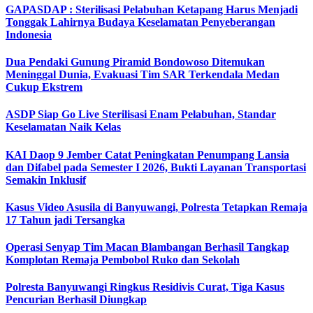
GAPASDAP : Sterilisasi Pelabuhan Ketapang Harus Menjadi
Tonggak Lahirnya Budaya Keselamatan Penyeberangan
Indonesia
Dua Pendaki Gunung Piramid Bondowoso Ditemukan
Meninggal Dunia, Evakuasi Tim SAR Terkendala Medan
Cukup Ekstrem
ASDP Siap Go Live Sterilisasi Enam Pelabuhan, Standar
Keselamatan Naik Kelas
KAI Daop 9 Jember Catat Peningkatan Penumpang Lansia
dan Difabel pada Semester I 2026, Bukti Layanan Transportasi
Semakin Inklusif
Kasus Video Asusila di Banyuwangi, Polresta Tetapkan Remaja
17 Tahun jadi Tersangka
Operasi Senyap Tim Macan Blambangan Berhasil Tangkap
Komplotan Remaja Pembobol Ruko dan Sekolah
Polresta Banyuwangi Ringkus Residivis Curat, Tiga Kasus
Pencurian Berhasil Diungkap