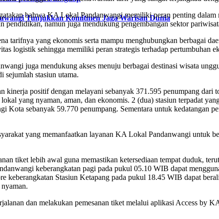
takan bahwa KA Lokal Pandanwangi memiliki peran penting dalam m
nyuwangi Tunjukkan Komitmen Jaga Warisan Dunia
dan pendidikan, namun juga mendukung pengembangan sektor pariwisat
ena tarifnya yang ekonomis serta mampu menghubungkan berbagai daera
tas logistik sehingga memiliki peran strategis terhadap pertumbuhan e
anwangi juga mendukung akses menuju berbagai destinasi wisata ungg
i sejumlah stasiun utama.
 kinerja positif dengan melayani sebanyak 371.595 penumpang dari t
pi lokal yang nyaman, aman, dan ekonomis. 2 (dua) stasiun terpadat 
gi Kota sebanyak 59.770 penumpang. Sementara untuk kedatangan p
yarakat yang memanfaatkan layanan KA Lokal Pandanwangi untuk berbag
 tiket lebih awal guna memastikan ketersediaan tempat duduk, terut
 Pandanwangi keberangkatan pagi pada pukul 05.10 WIB dapat menggun
e keberangkatan Stasiun Ketapang pada pukul 18.45 WIB dapat berali
h nyaman.
alanan dan melakukan pemesanan tiket melalui aplikasi Access by KAI