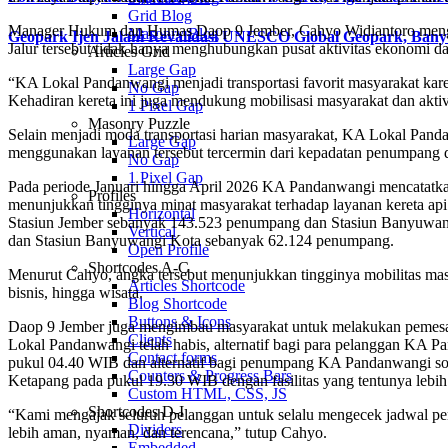
Grid Blog
Manager Hukum dan Humas Daop 9 Jember, Cahyo Widiantoro menga
Masonry Blog
Geopark Ijen Jalani Revalidasi UNESCO Global Geopark, Ba
Jalur tersebut tidak hanya menghubungkan pusat aktivitas ekonomi 
Articles Grid
Large Gap
“KA Lokal Pandanwangi menjadi transportasi favorit masyarakat kar
No Gap
Kehadiran kereta ini juga mendukung mobilisasi masyarakat dan aktivi
1 Pixel Gap
Masonry Puzzle
Selain menjadi moda transportasi harian masyarakat, KA Lokal Pand
Large Gap
menggunakan layanan tersebut tercermin dari kepadatan penumpang d
No Gap
1 Pixel Gap
Pada periode Januari hingga April 2026 KA Pandanwangi mencatatkan
Profiles
menunjukkan tingginya minat masyarakat terhadap layanan kereta a
Horizontal
Stasiun Jember sebanyak 143.523 penumpang dan Stasiun Banyuwan
Vertical
dan Stasiun Banyuwangi Kota sebanyak 62.124 penumpang.
Open Profile
Shortcodes A-C
Menurut Cahyo, angka tersebut menunjukkan tingginya mobilitas mas
Articles Shortcode
bisnis, hingga wisata.
Blog Shortcode
Buttons & Icons
Daop 9 Jember juga mengimbau masyarakat untuk melakukan pemesanan
Clients
Lokal Pandanwangi telah habis, alternatif bagi para pelanggan KA
Contact forms
pukul 04.40 WIB dan alternatif bagi penumpang KA Pandanwangi sor
Counters & Progress Bars
Ketapang pada pukul 19.30 WIB dengan fasilitas yang tentunya lebi
Custom HTML, CSS, JS
Shortcodes D-I
“Kami mengajak seluruh pelanggan untuk selalu mengecek jadwal perj
Dividers
lebih aman, nyaman, dan terencana,” tutup Cahyo.
Embedded