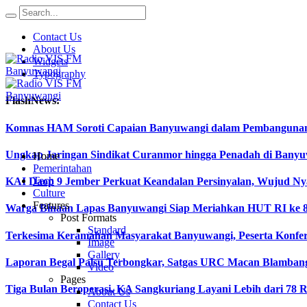
Contact Us
About Us
Widgets
Typography
FlashNews:
Komnas HAM Soroti Capaian Banyuwangi dalam Pembangunan In
Ungkap Jaringan Sindikat Curanmor hingga Penadah di Ban
Home
Pemerintahan
Tech
KAI Daop 9 Jember Perkuat Keandalan Persinyalan, Wujud Ny
Culture
Features
Warga Binaan Lapas Banyuwangi Siap Meriahkan HUT RI ke 8
Post Formats
Standard
Terkesima Keramahan Masyarakat Banyuwangi, Peserta Konferen
Image
Gallery
Laporan Begal Palsu Terbongkar, Satgas URC Macan Blamban
Video
Pages
Tiga Bulan Beroperasi, KA Sangkuriang Layani Lebih dari 78 
About Us
Contact Us