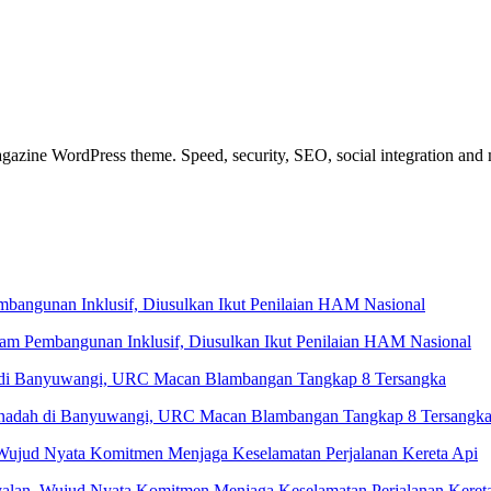
azine WordPress theme. Speed, security, SEO, social integration and mu
 Pembangunan Inklusif, Diusulkan Ikut Penilaian HAM Nasional
Penadah di Banyuwangi, URC Macan Blambangan Tangkap 8 Tersangk
yalan, Wujud Nyata Komitmen Menjaga Keselamatan Perjalanan Keret