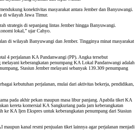
endukung konektivitas masyarakat antara Jember dan Banyuwangi.
a di wilayah Jawa Timur.
h strategis di sepanjang lintas Jember hingga Banyuwangi.
konomi lokal,” ujar Cahyo.
ulan di wilayah Banyuwangi dan Jember. Tingginya minat masyarakat
otal 4 perjalanan KA Pandanwangi (PP). Angka tersebut
yang melayani keberangkatan penumpang KA Lokal Pandanwangi adalah
enumpang, Stasiun Jember melayani sebanyak 139.309 penumpang
ai kebutuhan perjalanan, mulai dari aktivitas bekerja, pendidikan,
ama pada akhir pekan maupun masa libur panjang. Apabila tiket KA
akan kereta komersial KA Sangkuriang pada jam keberangkatan
h ke KA Ijen Ekspres untuk keberangkatan penumpang dari Stasiun
 maupun kanal resmi penjualan tiket lainnya agar perjalanan menjadi