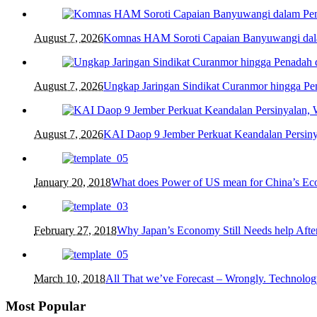
August 7, 2026
Komnas HAM Soroti Capaian Banyuwangi dalam
August 7, 2026
Ungkap Jaringan Sindikat Curanmor hingga 
August 7, 2026
KAI Daop 9 Jember Perkuat Keandalan Persin
January 20, 2018
What does Power of US mean for China’s E
February 27, 2018
Why Japan’s Economy Still Needs help After
March 10, 2018
All That we’ve Forecast – Wrongly. Technolog
Most Popular