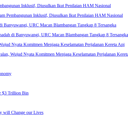
 Pembangunan Inklusif, Diusulkan Ikut Penilaian HAM Nasional
Penadah di Banyuwangi, URC Macan Blambangan Tangkap 8 Tersangk
yalan, Wujud Nyata Komitmen Menjaga Keselamatan Perjalanan Keret
conomy
 $3 Trillion Bin
y will Change our Lives