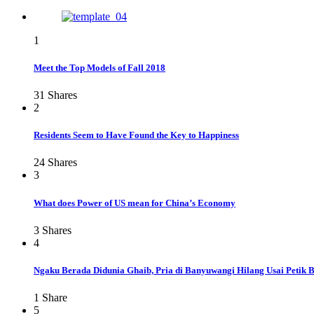
1
Meet the Top Models of Fall 2018
31
Shares
2
Residents Seem to Have Found the Key to Happiness
24
Shares
3
What does Power of US mean for China’s Economy
3
Shares
4
Ngaku Berada Didunia Ghaib, Pria di Banyuwangi Hilang Usai Petik 
1
Share
5