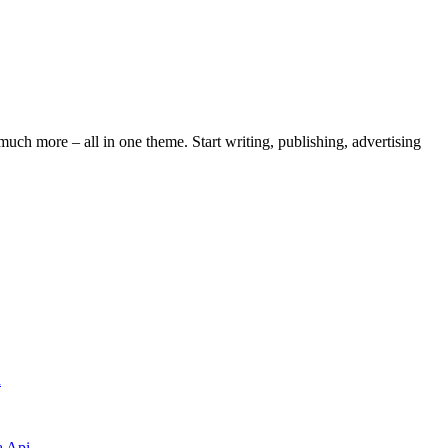
ch more – all in one theme. Start writing, publishing, advertising
a
a Api