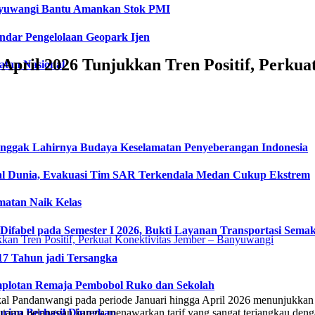
anyuwangi Bantu Amankan Stok PMI
dar Pengelolaan Geopark Ijen
April 2026 Tunjukkan Tren Positif, Perkua
tan Nasional
onggak Lahirnya Budaya Keselamatan Penyeberangan Indonesia
l Dunia, Evakuasi Tim SAR Terkendala Medan Cukup Ekstrem
matan Naik Kelas
fabel pada Semester I 2026, Bukti Layanan Transportasi Semaki
17 Tahun jadi Tersangka
plotan Remaja Pembobol Ruko dan Sekolah
 Pandanwangi pada periode Januari hingga April 2026 menunjukkan tre
 utama pelanggan karena menawarkan tarif yang sangat terjangkau den
urian Berhasil Diungkap