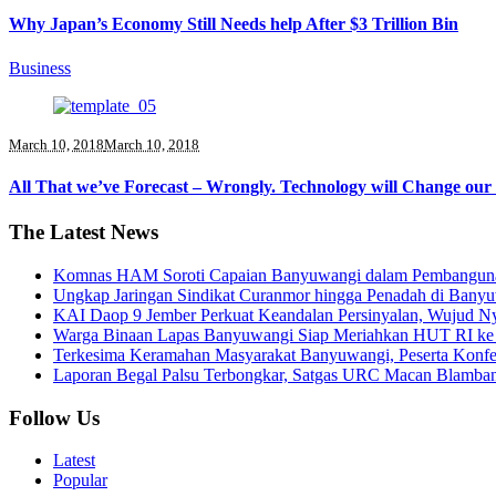
Why Japan’s Economy Still Needs help After $3 Trillion Bin
Business
March 10, 2018
March 10, 2018
All That we’ve Forecast – Wrongly. Technology will Change our
The Latest News
Komnas HAM Soroti Capaian Banyuwangi dalam Pembangunan 
Ungkap Jaringan Sindikat Curanmor hingga Penadah di Ban
KAI Daop 9 Jember Perkuat Keandalan Persinyalan, Wujud N
Warga Binaan Lapas Banyuwangi Siap Meriahkan HUT RI ke 
Terkesima Keramahan Masyarakat Banyuwangi, Peserta Konferen
Laporan Begal Palsu Terbongkar, Satgas URC Macan Blamba
Follow Us
Latest
Popular