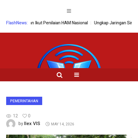
Diusulkan Ikut Penilaian HAM Nasional
FlashNews:
Ungkap Jaringan Sindikat Cu
PEMERINTAHAN
12
0
Ilex VIS
by
MAY 14, 2026