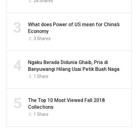
24
Shares
3
What does Power of US mean for China’s
Economy
3
Shares
4
Ngaku Berada Didunia Ghaib, Pria di
Banyuwangi Hilang Usai Petik Buah Naga
1
Share
5
The Top 10 Most Viewed Fall 2018
Collections
1
Share