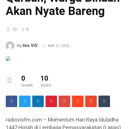
Akan Nyate Bareng
10
0
Ilex VIS
by
MAY 27, 2026
0
10
SHARE
VIEWS
radiovisfm.com – Momentum Hari Raya Iduladha
1447 Hijriah di Lembaga Pemasyarakatan (Lapas)