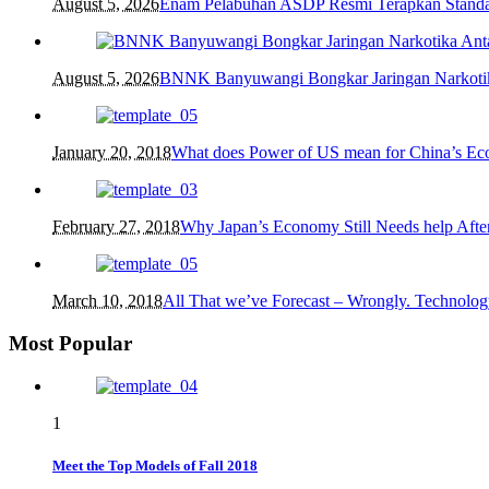
August 5, 2026
Enam Pelabuhan ASDP Resmi Terapkan Standa
August 5, 2026
BNNK Banyuwangi Bongkar Jaringan Narkotik
January 20, 2018
What does Power of US mean for China’s E
February 27, 2018
Why Japan’s Economy Still Needs help After
March 10, 2018
All That we’ve Forecast – Wrongly. Technolog
Most Popular
1
Meet the Top Models of Fall 2018