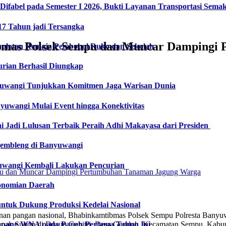
fabel pada Semester I 2026, Bukti Layanan Transportasi Semaki
17 Tahun jadi Tersangka
bmas Polsek Sempu dan Muncar Dampingi
plotan Remaja Pembobol Ruko dan Sekolah
urian Berhasil Diungkap
nyuwangi Tunjukkan Komitmen Jaga Warisan Dunia
uwangi Mulai Event hingga Konektivitas
ni Jadi Lulusan Terbaik Peraih Adhi Makayasa dari Presiden
gembleng di Banyuwangi
yuwangi Kembali Lakukan Pencurian
onomian Daerah
ntuk Dukung Produksi Kedelai Nasional
nan pangan nasional, Bhabinkamtibmas Polsek Sempu Polresta Banyuw
apak Sulton di Dusun Genitri, Desa Gendoh, Kecamatan Sempu, Kab
numpang WNA pada Paruh Pertama Tahun Ini