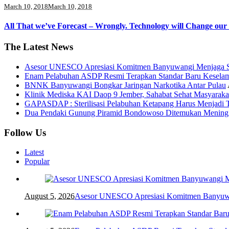
March 10, 2018
March 10, 2018
All That we’ve Forecast – Wrongly. Technology will Change our
The Latest News
Asesor UNESCO Apresiasi Komitmen Banyuwangi Menjaga St
Enam Pelabuhan ASDP Resmi Terapkan Standar Baru Keselam
BNNK Banyuwangi Bongkar Jaringan Narkotika Antar Pulau
Klinik Mediska KAI Daop 9 Jember, Sahabat Sehat Masyaraka
GAPASDAP : Sterilisasi Pelabuhan Ketapang Harus Menjadi 
Dua Pendaki Gunung Piramid Bondowoso Ditemukan Meningg
Follow Us
Latest
Popular
August 5, 2026
Asesor UNESCO Apresiasi Komitmen Banyuwan