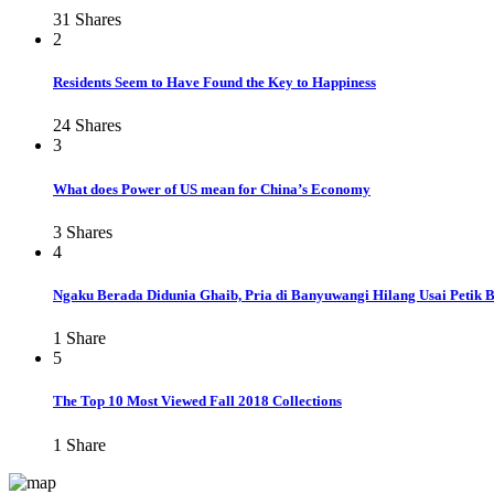
31
Shares
2
Residents Seem to Have Found the Key to Happiness
24
Shares
3
What does Power of US mean for China’s Economy
3
Shares
4
Ngaku Berada Didunia Ghaib, Pria di Banyuwangi Hilang Usai Petik 
1
Share
5
The Top 10 Most Viewed Fall 2018 Collections
1
Share