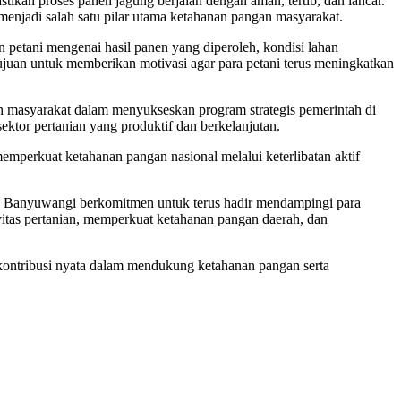
ikan proses panen jagung berjalan dengan aman, tertib, dan lancar.
enjadi salah satu pilar utama ketahanan pangan masyarakat.
 petani mengenai hasil panen yang diperoleh, kondisi lahan
tujuan untuk memberikan motivasi agar para petani terus meningkatkan
n masyarakat dalam menyukseskan program strategis pemerintah di
ktor pertanian yang produktif dan berkelanjutan.
erkuat ketahanan pangan nasional melalui keterlibatan aktif
ta Banyuwangi berkomitmen untuk terus hadir mendampingi para
vitas pertanian, memperkuat ketahanan pangan daerah, dan
ontribusi nyata dalam mendukung ketahanan pangan serta