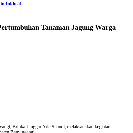
n Inklusif
 Pertumbuhan Tanaman Jagung Warga
angi, Bripka Linggar Arie Shandi, melaksanakan kegiatan
upaten Banyuwangi.