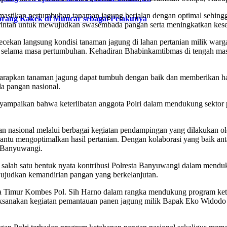
astikan pertumbuhan tanaman jagung berjalan dengan optimal sehingga
rang Kakek di Muncar sebagai Pelakunya
ntah untuk mewujudkan swasembada pangan serta meningkatkan kesejah
ekan langsung kondisi tanaman jagung di lahan pertanian milik warga,
pi selama masa pertumbuhan. Kehadiran Bhabinkamtibmas di tengah ma
diharapkan tanaman jagung dapat tumbuh dengan baik dan memberikan h
 pangan nasional.
mpaikan bahwa keterlibatan anggota Polri dalam mendukung sektor p
 nasional melalui berbagai kegiatan pendampingan yang dilakukan ol
antu mengoptimalkan hasil pertanian. Dengan kolaborasi yang baik ant
a Banyuwangi.
alah satu bentuk nyata kontribusi Polresta Banyuwangi dalam menduku
wujudkan kemandirian pangan yang berkelanjutan.
awa Timur Kombes Pol. Sih Harno dalam rangka mendukung program k
aksanakan kegiatan pemantauan panen jagung milik Bapak Eko Widodo