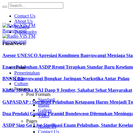
Contact Us
About Us
Widgets
Typography
FlashNews:
Asesor UNESCO Apresiasi Komitmen Banyuwangi Menjaga Stan
Enam Pelabuhan ASDP Resmi Terapkan Standar Baru Keselama
Home
Pemerintahan
Tech
BNNK Banyuwangi Bongkar Jaringan Narkotika Antar Pulau
Culture
Features
Klinik Mediska KAI Daop 9 Jember, Sahabat Sehat Masyarakat
Post Formats
Standard
GAPASDAP : Sterilisasi Pelabuhan Ketapang Harus Menjadi T
Image
Gallery
Dua Pendaki Gunung Piramid Bondowoso Ditemukan Meningga
Video
Pages
ASDP Siap Go Live Sterilisasi Enam Pelabuhan, Standar Kesela
About Us
Contact Us