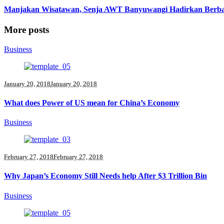
Manjakan Wisatawan, Senja AWT Banyuwangi Hadirkan Berba
More posts
Business
January 20, 2018
January 20, 2018
What does Power of US mean for China’s Economy
Business
February 27, 2018
February 27, 2018
Why Japan’s Economy Still Needs help After $3 Trillion Bin
Business