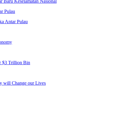
r Baru Keselamatan Nasional
a Antar Pulau
conomy
 $3 Trillion Bin
y will Change our Lives