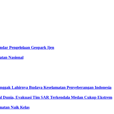
dar Pengelolaan Geopark Ijen
tan Nasional
onggak Lahirnya Budaya Keselamatan Penyeberangan Indonesia
l Dunia, Evakuasi Tim SAR Terkendala Medan Cukup Ekstrem
matan Naik Kelas