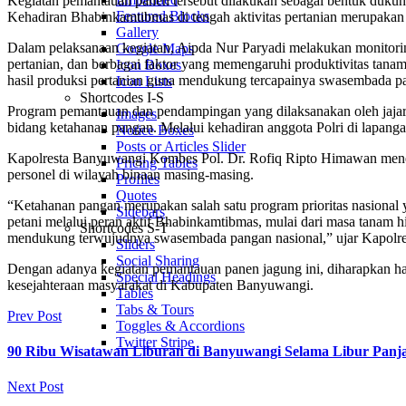
Kegiatan pemantauan panen tersebut dilakukan sebagai bentuk dukung
Featured Blocks
Kehadiran Bhabinkamtibmas di tengah aktivitas pertanian merupakan
Gallery
Dalam pelaksanaan kegiatan, Aipda Nur Paryadi melakukan monitoring
Google Maps
pertanian, dan berbagai faktor yang memengaruhi produktivitas tanam
Icon Boxes
hasil produksi pertanian guna mendukung tercapainya swasembada p
Icon Lists
Shortcodes I-S
Program pemantauan dan pendampingan yang dilaksanakan oleh jajara
Images
bidang ketahanan pangan. Melalui kehadiran anggota Polri di lapanga
Notice Boxes
Posts or Articles Slider
Kapolresta Banyuwangi Kombes Pol. Dr. Rofiq Ripto Himawan menega
Pricing Tables
personel di wilayah binaan masing-masing.
Profiles
Quotes
“Ketahanan pangan merupakan salah satu program prioritas nasiona
Sidebars
petani melalui peran aktif Bhabinkamtibmas, mulai dari masa tanam 
Shortcodes S-T
mendukung terwujudnya swasembada pangan nasional,” ujar Kapolr
Sliders
Social Sharing
Dengan adanya kegiatan pemantauan panen jagung ini, diharapkan h
Special Headings
kesejahteraan masyarakat di Kabupaten Banyuwangi.
Tables
Tabs & Tours
Prev Post
Toggles & Accordions
Twitter Stripe
90 Ribu Wisatawan Liburan di Banyuwangi Selama Libur Panj
Next Post