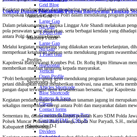
Grid Blog
Kegiatan pendampingan dan monitoring tersebut dilakukan untuk mem
Masonry Blog
Ungkap Dugaan Pencabulan, Polresta Banyuwangi Tangkap Seo
merupakan bagian dari upaya Polri dalam mendukung program pemeri
Articles Grid
Large Gap
Dalam pelaksanaannya, Bripka Linggar Arie Shandi melakukan pengec
No Gap
pola perawatan yang dilakukan, serta berbagai kendala yang dihada
1 Pixel Gap
antara Polri dan warga binaan.
Masonry Puzzle
Large Gap
Melalui kegiatan monitoring yang dilakukan secara berkelanjutan, 
No Gap
memperkuat ketahanan pangan serta mendukung program swasembada
1 Pixel Gap
Profiles
Kapolresta Banyuwangi Kombes Pol. Dr. Rofiq Ripto Himawan menya
Horizontal
memberikan manfaat langsung kepada masyarakat.
Vertical
Open Profile
“Polri berkomitmen untuk terus mendukung program ketahanan pangan
Shortcodes A-C
petani diharapkan dapat memberikan motivasi, rasa aman, serta memb
Articles Shortcode
pangan dapat terwujud demi kesejahteraan bersama,” ujar Kapolrest
Blog Shortcode
Buttons & Icons
Kegiatan pendampingan pertumbuhan tanaman jagung ini merupakan s
Clients
sekaligus memperkuat sinergi antara Polri dan masyarakat dalam me
Contact forms
Counters & Progress Bars
Sementara itu, dalam menindaklanjuti perintah Karo SDM Polda J
Custom HTML, CSS, JS
Polsek Muncar Polresta Banyuwangi, Aipda Nur Paryadi, S.H., mel
Shortcodes D-I
Kabupaten Banyuwangi.
Dividers
Embedded