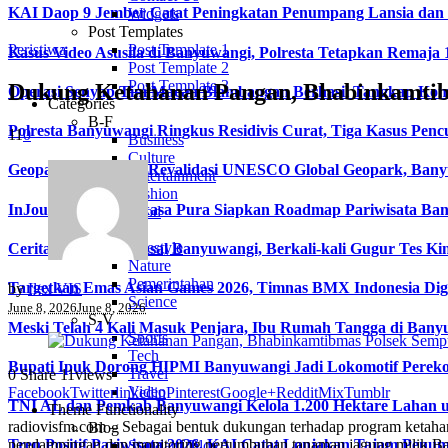
KAI Daop 9 Jember Catat Peningkatan Penumpang Lansia dan Di
Widgets
Post Templates
Peristiwa
Post Template 1
Kasus Video Asusila di Banyuwangi, Polresta Tetapkan Remaja 
Post Template 2
Post Template 3
Dukung Ketahanan Pangan, Bhabinkamti
Operasi Senyap Tim Macan Blambangan Berhasil Tangkap Kom
Categories
B-F
Polresta Banyuwangi Ringkus Residivis Curat, Tiga Kasus Penc
11
0
Business
Culture
Geopark Ijen Jalani Revalidasi UNESCO Global Geopark, Ba
Entertainment
Fashion
InJourney dan Angkasa Pura Siapkan Roadmap Pariwisata Bany
Food
L-S
Lifestyle
Cerita Perwira AL Asal Banyuwangi, Berkali-kali Gugur Tes Ki
Nature
Pemerintahan
Targetkan Emas Asian Games 2026, Timnas BMX Indonesia Di
by
Ilex VIS
Science
June 8, 2026
June 8, 2026
S-V
Meski Telah 4 Kali Masuk Penjara, Ibu Rumah Tangga di Ban
Sports
Tech
Bupati Ipuk Dorong HIPMI Banyuwangi Jadi Lokomotif Perek
Travel
0
Share
11
views
Video
Facebook
Twitter
linkedin
Pinterest
Google+
Reddit
Mix
Tumblr
TNI AL dan Pemkab Banyuwangi Kelola 1.200 Hektare Lahan u
Theme Functionality
radiovisfm.com – Sebagai bentuk dukungan terhadap program ketaha
Blog
pendampingan dan monitoring pertumbuhan tanaman jagung milik B
Tren Positif Pariwisata 2026, KAI Catat Lonjakan Tajam Pe
Standard Blog