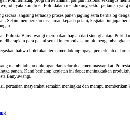
an Polri terhadap program ketahanan pangan nasional sekaligus memast
 wujud nyata komitmen Polri dalam mendukung sektor pertanian yang m
 secara langsung terhadap proses panen jagung serta berdialog dengan
an. Selain memberikan rasa aman kepada petani, kegiatan ini juga ber
angan.
n Polresta Banyuwangi merupakan bagian dari sinergi antara Polri da
n, diharapkan para petani semakin termotivasi untuk mengembangkan se
skan bahwa Polri akan terus mendukung upaya pemerintah dalam memp
l yang membutuhkan dukungan dari seluruh elemen masyarakat. Polres
hingga panen. Kami berharap kegiatan ini dapat meningkatkan produkti
esta Banyuwangi.
asil pertanian masyarakat semakin meningkat dan mampu memberikan k
ang