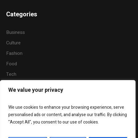
Categories
Business
Culture
Fashion
Food
Tech
Sports
We value your privacy
Travel
Nature
We use cookies to enhance your browsing experience, serve
personalised ads or content, and analyse our traffic. By clicking
"Accept All", you consent to our use of cookies.
About Us
Widgets
Contact Us