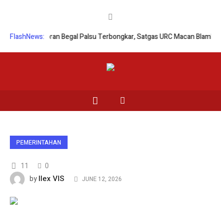
lami
FlashNews:
Laporan Begal Palsu Terbongkar, Satgas URC Macan Blambangan
PEMERINTAHAN
11
0
Ilex VIS
by
JUNE 12, 2026