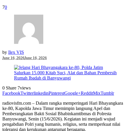
7
0
by
Ilex VIS
June 16, 2026
June 16, 2026
0
Share
7
views
Facebook
Twitter
linkedin
Pinterest
Google+
Reddit
Mix
Tumblr
radiovisfm.com – Dalam rangka memperingati Hari Bhayangkara
ke-80, Kapolda Jawa Timur memimpin langsung Apel dan
Pemberangkatan Bakti Sosial Bhabinkamtibmas di Polresta
Banyuwangi, Senin (15/6/2026). Kegiatan ini menjadi wujud
pengabdian Polri yang humanis, religius, serta memperkuat nilai
toleransi dan kerukunan antarumat beragama.