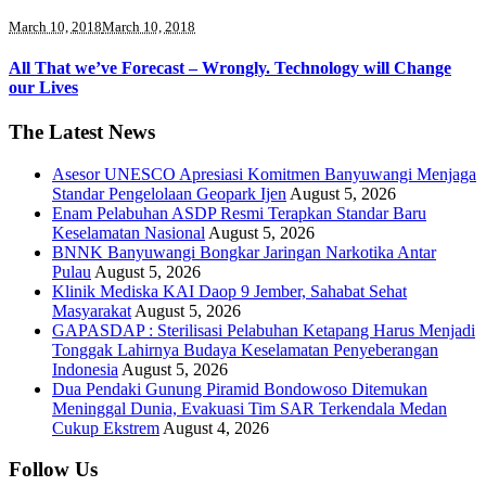
March 10, 2018
March 10, 2018
All That we’ve Forecast – Wrongly. Technology will Change
our Lives
The Latest News
Asesor UNESCO Apresiasi Komitmen Banyuwangi Menjaga
Standar Pengelolaan Geopark Ijen
August 5, 2026
Enam Pelabuhan ASDP Resmi Terapkan Standar Baru
Keselamatan Nasional
August 5, 2026
BNNK Banyuwangi Bongkar Jaringan Narkotika Antar
Pulau
August 5, 2026
Klinik Mediska KAI Daop 9 Jember, Sahabat Sehat
Masyarakat
August 5, 2026
GAPASDAP : Sterilisasi Pelabuhan Ketapang Harus Menjadi
Tonggak Lahirnya Budaya Keselamatan Penyeberangan
Indonesia
August 5, 2026
Dua Pendaki Gunung Piramid Bondowoso Ditemukan
Meninggal Dunia, Evakuasi Tim SAR Terkendala Medan
Cukup Ekstrem
August 4, 2026
Follow Us