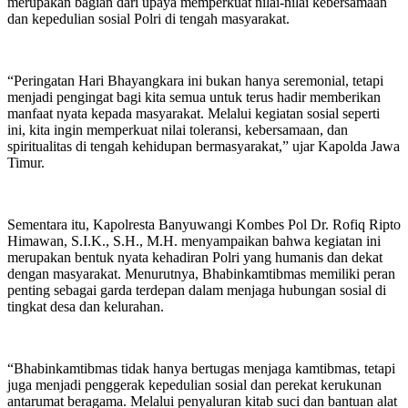
merupakan bagian dari upaya memperkuat nilai-nilai kebersamaan
dan kepedulian sosial Polri di tengah masyarakat.
“Peringatan Hari Bhayangkara ini bukan hanya seremonial, tetapi
menjadi pengingat bagi kita semua untuk terus hadir memberikan
manfaat nyata kepada masyarakat. Melalui kegiatan sosial seperti
ini, kita ingin memperkuat nilai toleransi, kebersamaan, dan
spiritualitas di tengah kehidupan bermasyarakat,” ujar Kapolda Jawa
Timur.
‎Sementara itu, Kapolresta Banyuwangi Kombes Pol Dr. Rofiq Ripto
Himawan, S.I.K., S.H., M.H. menyampaikan bahwa kegiatan ini
merupakan bentuk nyata kehadiran Polri yang humanis dan dekat
dengan masyarakat. Menurutnya, Bhabinkamtibmas memiliki peran
penting sebagai garda terdepan dalam menjaga hubungan sosial di
tingkat desa dan kelurahan.
“Bhabinkamtibmas tidak hanya bertugas menjaga kamtibmas, tetapi
juga menjadi penggerak kepedulian sosial dan perekat kerukunan
antarumat beragama. Melalui penyaluran kitab suci dan bantuan alat