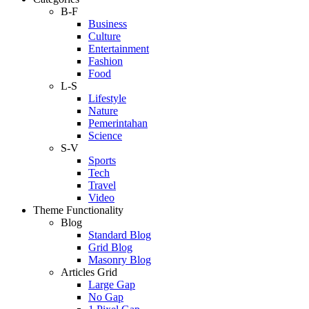
B-F
Business
Culture
Entertainment
Fashion
Food
L-S
Lifestyle
Nature
Pemerintahan
Science
S-V
Sports
Tech
Travel
Video
Theme Functionality
Blog
Standard Blog
Grid Blog
Masonry Blog
Articles Grid
Large Gap
No Gap