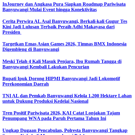
InJourney dan Angkasa Pura Siapkan Roadmap Pariwisata
Banyuwangi Mulai Event hingga Konektivitas
Cerita Perwira AL Asal Banyuwangi, Berkali-kali Gugur Tes
Kini Jadi Lulusan Terbaik Peraih Adhi Makayasa dari
Presiden
Targetkan Emas Asian Games 2026, Timnas BMX Indonesia
Digembleng di Banyuwangi
Meski Telah 4 Kali Masuk Penjara, Ibu Rumah Tangga di
Banyuwangi Kembali Lakukan Pencurian
Bupati Ipuk Dorong HIPMI Banyuwangi Jadi Lokomotif
Perekonomian Daerah
TNI AL dan Pemkab Banyuwangi Kelola 1.200 Hektare Lahan
untuk Dukung Produksi Kedelai Nasional
Tren Positif Pariwisata 2026, KAI Catat Lonjakan Tajam
Penumpang WNA pada Paruh Pertama Tahun Ini
Ungkap Dugaan Pencabulan, Polresta Banyuwangi Tangkap