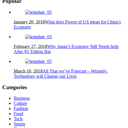
Popular
January 20, 2018
What does Power of US mean for China’s
Economy
February 27, 2018
Why Japan’s Economy Still Needs help
After $3 Trillion Bin
March 10, 2018
All That we’ve Forecast – Wrongly.
Technology will Change our Lives
Categories
Business
Culture
Fashion
Food
Tech
Sports