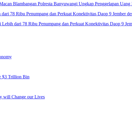
 Macan Blambangan Polresta Banyuwangi Ungkap Penggelapan Uang 
 Lebih dari 78 Ribu Penumpang dan Perkuat Konektivitas Daop 9 Jemb
conomy
 $3 Trillion Bin
y will Change our Lives