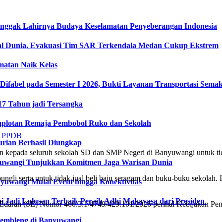
onggak Lahirnya Budaya Keselamatan Penyeberangan Indonesia
l Dunia, Evakuasi Tim SAR Terkendala Medan Cukup Ekstrem
matan Naik Kelas
fabel pada Semester I 2026, Bukti Layanan Transportasi Semaki
17 Tahun jadi Tersangka
plotan Remaja Pembobol Ruko dan Sekolah
urian Berhasil Diungkap
n kepada seluruh sekolah SD dan SMP Negeri di Banyuwangi untuk tid
nyuwangi Tunjukkan Komitmen Jaga Warisan Dunia
gli serta untuk tidak jual beli baju seragam dan buku-buku sekolah. 
uwangi Mulai Event hingga Konektivitas
).
ni Jadi Lulusan Terbaik Peraih Adhi Makayasa dari Presiden
 Edaran (SE) Nomor 400.3.1/4749/429.101/2026 perihal Kebijakan P
gembleng di Banyuwangi