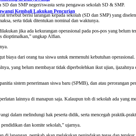
pala SD dan SMP negeri/swasta serta pengawas sekolah SD & SMP.
yuwangi Kembali Lakukan Pencurian
at tersebut berisi larangan kepada sekolah (SD dan SMP) yang disele
aksa, serta tidak ditentukan nominal dan waktunya.
ilakukan jika ada kekurangan operasional pada pos-pos yang belum te
 dioptimalkan,” ungkap Alfian.
nya.
 biaya dari orang tua siswa untuk memenuhi kebutuhan operasional.
lnya, yang belum membayar tidak diperbolehkan ikut ujian, ijazahnya d
lah, panitia sistem penerimaan siswa baru (SPMB), dan atau perorangan 
perlatan lainnya di manapun saja. Kalaupun toh di sekolah ada yang me
ngi dalam melindungi hak peserta didik, serta mencegah praktik-prak
n pendidikan dan komite sekolah,” ujarnya.
ran di lapangan, pemkab akan melakukan penindakan tegas dan terukur.