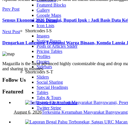
Featured Blocks
Prev Post
Gallery
Google Maps
Sensus Ekonomi 2026 Dimulai, Bupati Ipuk : Jadi Basis Data
Icon Boxes
Icon Lists
Shortcodes I-S
Next Post
Images
Notice Boxes
Dengarkan Langsung Testimoni Warga Binaan, Komda Lansia J
Posts or Articles Slider
Pricing Tables
Profiles
Quotes
Magazilla is the most advanced highly customizable drag and drop mag
Sidebars
and sharing in minutes.
Shortcodes S-T
Sliders
Follow Us
Social Sharing
Special Headings
Featured
Tables
Tabs & Tours
Toggles & Accordions
Twitter Stripe
August 6, 2026
Terkesima Keramahan Masyarakat Banyuwangi, P