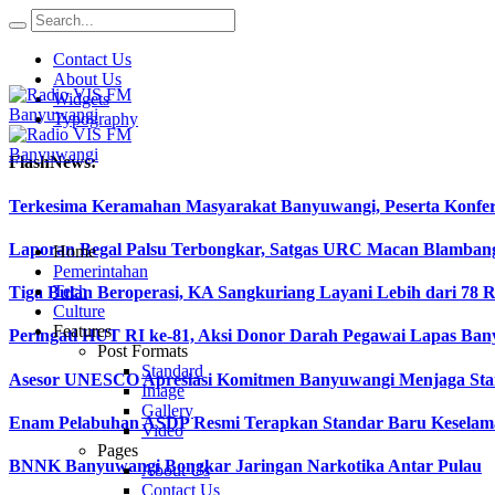
Contact Us
About Us
Widgets
Typography
FlashNews:
Terkesima Keramahan Masyarakat Banyuwangi, Peserta Konferen
Laporan Begal Palsu Terbongkar, Satgas URC Macan Blamban
Home
Pemerintahan
Tech
Tiga Bulan Beroperasi, KA Sangkuriang Layani Lebih dari 78 
Culture
Features
Peringati HUT RI ke-81, Aksi Donor Darah Pegawai Lapas B
Post Formats
Standard
Asesor UNESCO Apresiasi Komitmen Banyuwangi Menjaga Stan
Image
Gallery
Enam Pelabuhan ASDP Resmi Terapkan Standar Baru Keselama
Video
Pages
BNNK Banyuwangi Bongkar Jaringan Narkotika Antar Pulau
About Us
Contact Us