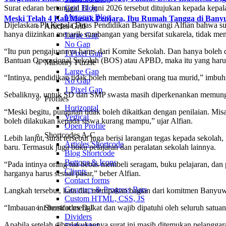
Surat edaran bertanggal 11 Juni 2026 tersebut ditujukan kepada ke
Grid Blog
Masonry Blog
Meski Telah 4 Kali Masuk Penjara, Ibu Rumah Tangga di Ban
Dijelaskan Plt Kepala Dnas Pendidikan Banyuwangi Alfian bahwa sur
Articles Grid
hanya diizinkan menarik sumbangan yang bersifat sukarela, tidak mem
Large Gap
No Gap
“Itu pun pengajuannya harus dari Komite Sekolah. Dan hanya boleh d
1 Pixel Gap
Bantuan Operasional Sekolah (BOS) atau APBD, maka itu yang harus
Masonry Puzzle
Large Gap
“Intinya, pendidikan tidak boleh membebani orang tua murid,” imbuh
No Gap
1 Pixel Gap
Sebaliknya, untuk SD dan SMP swasta masih diperkenankan memungut
Profiles
Horizontal
“Meski begitu, pungutan tidak boleh dikaitkan dengan penilaian. Misa
Vertical
boleh dilakukan kepada siswa kurang mampu,” ujar Alfian.
Open Profile
Shortcodes A-C
Lebih lanjut, surat tersebut juga berisi larangan tegas kepada seko
Articles Shortcode
baru. Termasuk juga buku pelajaran dan peralatan sekolah lainnya.
Blog Shortcode
Buttons & Icons
“Pada intinya orang tua bebas membeli seragam, buku pelajaran, dan 
Clients
harganya harus sesuai pasar,” beber Alfian.
Contact forms
Counters & Progress Bars
Langkah tersebut, kata dia, merupakan bagian dari komitmen Banyuwa
Custom HTML, CSS, JS
“Imbauan ini bersifat mengikat dan wajib dipatuhi oleh seluruh satua
Shortcodes D-I
Dividers
Apabila setelah diberlakukannya surat ini masih ditemukan pelangga
Embedded