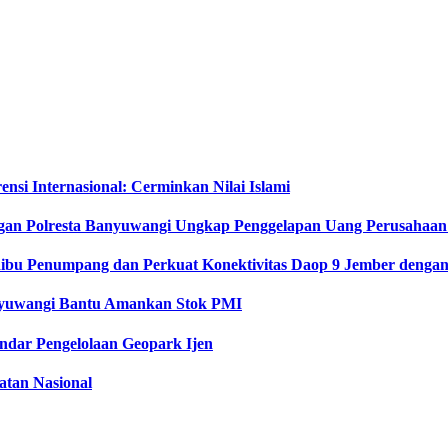
si Internasional: Cerminkan Nilai Islami
gan Polresta Banyuwangi Ungkap Penggelapan Uang Perusahaan
Ribu Penumpang dan Perkuat Konektivitas Daop 9 Jember dengan 
anyuwangi Bantu Amankan Stok PMI
dar Pengelolaan Geopark Ijen
tan Nasional