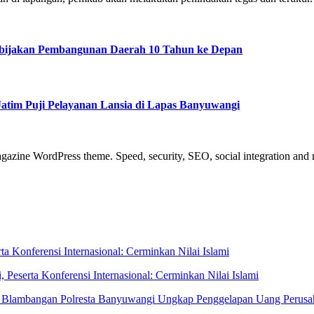
 Kebijakan Pembangunan Daerah 10 Tahun ke Depan
atim Puji Pelayanan Lansia di Lapas Banyuwangi
azine WordPress theme. Speed, security, SEO, social integration and mu
eserta Konferensi Internasional: Cerminkan Nilai Islami