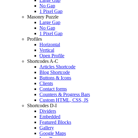
Large Gap
No Gap
1 Pixel Gap
Masonry Puzzle
Large Gap
No Gap
1 Pixel Gap
Profiles
Horizontal
Vertical
Open Profile
Shortcodes A-C
Articles Shortcode
Blog Shortcode
Buttons & Icons
Clients
Contact forms
Counters & Progress Bars
Custom HTML, CSS, JS
Shortcodes D-I
Dividers
Embedded
Featured Blocks
Gallery
Google Maps