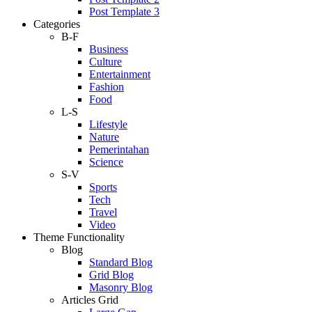
Post Template 3
Categories
B-F
Business
Culture
Entertainment
Fashion
Food
L-S
Lifestyle
Nature
Pemerintahan
Science
S-V
Sports
Tech
Travel
Video
Theme Functionality
Blog
Standard Blog
Grid Blog
Masonry Blog
Articles Grid