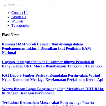
Contact Us
About Us
Widgets
Typography
FlashNews:
Komnas HAM Soroti Capaian Banyuwangi dalam
Pembangunan Inklusif, Diusulkan Ikut Penilaian HAM
Nasional
Ungkap Jaringan Sindikat Curanmor hingga Penadah di
Banyuwangi, URC Macan Blambangan Tangkap 8 Tersangka
KAI Daop 9 Jember Perkuat Keandalan Persinyalan, Wujud
Nyata Komitmen Menjaga Keselamatan Perjalanan Kereta Api
Warga Binaan Lapas Banyuwangi Siap Meriahkan HUT RI ke
81 dengan Berbagai Perlombaan
Terkesima Keramahan Masyarakat Banyuwangi, Peserta