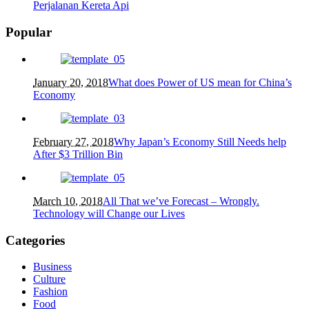
Perjalanan Kereta Api
Popular
January 20, 2018
What does Power of US mean for China’s
Economy
February 27, 2018
Why Japan’s Economy Still Needs help
After $3 Trillion Bin
March 10, 2018
All That we’ve Forecast – Wrongly.
Technology will Change our Lives
Categories
Business
Culture
Fashion
Food