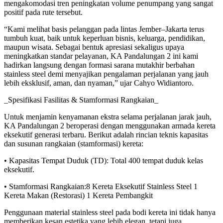
mengakomodasi tren peningkatan volume penumpang yang sangat
positif pada rute tersebut.
“Kami melihat basis pelanggan pada lintas Jember–Jakarta terus
tumbuh kuat, baik untuk keperluan bisnis, keluarga, pendidikan,
maupun wisata. Sebagai bentuk apresiasi sekaligus upaya
meningkatkan standar pelayanan, KA Pandalungan 2 ini kami
hadirkan langsung dengan formasi sarana mutakhir berbahan
stainless steel demi menyajikan pengalaman perjalanan yang jauh
lebih eksklusif, aman, dan nyaman,” ujar Cahyo Widiantoro.
_Spesifikasi Fasilitas & Stamformasi Rangkaian_
Untuk menjamin kenyamanan ekstra selama perjalanan jarak jauh,
KA Pandalungan 2 beroperasi dengan menggunakan armada kereta
eksekutif generasi terbaru. Berikut adalah rincian teknis kapasitas
dan susunan rangkaian (stamformasi) kereta:
• Kapasitas Tempat Duduk (TD): Total 400 tempat duduk kelas
eksekutif.
• Stamformasi Rangkaian:8 Kereta Eksekutif Stainless Steel 1
Kereta Makan (Restorasi) 1 Kereta Pembangkit
Penggunaan material stainless steel pada bodi kereta ini tidak hanya
memberikan kesan estetika yang lebih elegan, tetapi juga