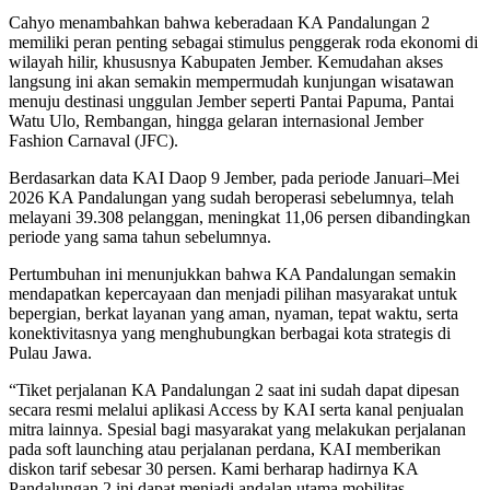
Cahyo menambahkan bahwa keberadaan KA Pandalungan 2
memiliki peran penting sebagai stimulus penggerak roda ekonomi di
wilayah hilir, khususnya Kabupaten Jember. Kemudahan akses
langsung ini akan semakin mempermudah kunjungan wisatawan
menuju destinasi unggulan Jember seperti Pantai Papuma, Pantai
Watu Ulo, Rembangan, hingga gelaran internasional Jember
Fashion Carnaval (JFC).
Berdasarkan data KAI Daop 9 Jember, pada periode Januari–Mei
2026 KA Pandalungan yang sudah beroperasi sebelumnya, telah
melayani 39.308 pelanggan, meningkat 11,06 persen dibandingkan
periode yang sama tahun sebelumnya.
Pertumbuhan ini menunjukkan bahwa KA Pandalungan semakin
mendapatkan kepercayaan dan menjadi pilihan masyarakat untuk
bepergian, berkat layanan yang aman, nyaman, tepat waktu, serta
konektivitasnya yang menghubungkan berbagai kota strategis di
Pulau Jawa.
“Tiket perjalanan KA Pandalungan 2 saat ini sudah dapat dipesan
secara resmi melalui aplikasi Access by KAI serta kanal penjualan
mitra lainnya. Spesial bagi masyarakat yang melakukan perjalanan
pada soft launching atau perjalanan perdana, KAI memberikan
diskon tarif sebesar 30 persen. Kami berharap hadirnya KA
Pandalungan 2 ini dapat menjadi andalan utama mobilitas