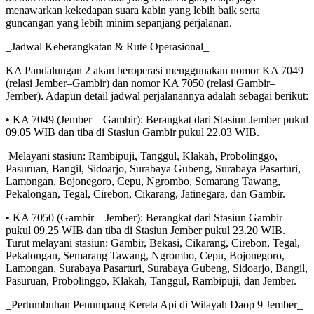
menawarkan kekedapan suara kabin yang lebih baik serta
guncangan yang lebih minim sepanjang perjalanan.
_Jadwal Keberangkatan & Rute Operasional_
KA Pandalungan 2 akan beroperasi menggunakan nomor KA 7049
(relasi Jember–Gambir) dan nomor KA 7050 (relasi Gambir–
Jember). Adapun detail jadwal perjalanannya adalah sebagai berikut:
• KA 7049 (Jember – Gambir): Berangkat dari Stasiun Jember pukul
09.05 WIB dan tiba di Stasiun Gambir pukul 22.03 WIB.
Melayani stasiun: Rambipuji, Tanggul, Klakah, Probolinggo,
Pasuruan, Bangil, Sidoarjo, Surabaya Gubeng, Surabaya Pasarturi,
Lamongan, Bojonegoro, Cepu, Ngrombo, Semarang Tawang,
Pekalongan, Tegal, Cirebon, Cikarang, Jatinegara, dan Gambir.
• KA 7050 (Gambir – Jember): Berangkat dari Stasiun Gambir
pukul 09.25 WIB dan tiba di Stasiun Jember pukul 23.20 WIB.
Turut melayani stasiun: Gambir, Bekasi, Cikarang, Cirebon, Tegal,
Pekalongan, Semarang Tawang, Ngrombo, Cepu, Bojonegoro,
Lamongan, Surabaya Pasarturi, Surabaya Gubeng, Sidoarjo, Bangil,
Pasuruan, Probolinggo, Klakah, Tanggul, Rambipuji, dan Jember.
_Pertumbuhan Penumpang Kereta Api di Wilayah Daop 9 Jember_