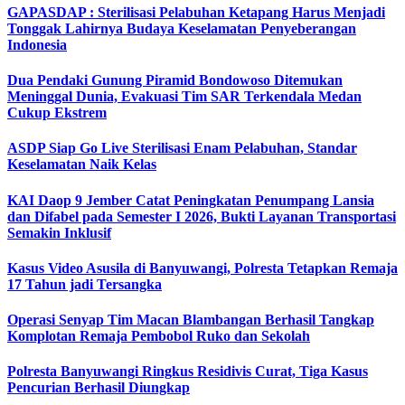
GAPASDAP : Sterilisasi Pelabuhan Ketapang Harus Menjadi
Tonggak Lahirnya Budaya Keselamatan Penyeberangan
Indonesia
Dua Pendaki Gunung Piramid Bondowoso Ditemukan
Meninggal Dunia, Evakuasi Tim SAR Terkendala Medan
Cukup Ekstrem
ASDP Siap Go Live Sterilisasi Enam Pelabuhan, Standar
Keselamatan Naik Kelas
KAI Daop 9 Jember Catat Peningkatan Penumpang Lansia
dan Difabel pada Semester I 2026, Bukti Layanan Transportasi
Semakin Inklusif
Kasus Video Asusila di Banyuwangi, Polresta Tetapkan Remaja
17 Tahun jadi Tersangka
Operasi Senyap Tim Macan Blambangan Berhasil Tangkap
Komplotan Remaja Pembobol Ruko dan Sekolah
Polresta Banyuwangi Ringkus Residivis Curat, Tiga Kasus
Pencurian Berhasil Diungkap