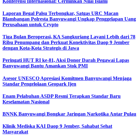
Konferensi Internasional: Cerminkan Nilai Islami
Laporan Begal Palsu Terbongkar, Satgas URC Macan
Blambangan Polresta Banyuwangi Ungkap Penggelapan Uang
Perusahaan untuk Crypto
Tiga Bulan Beroperasi, KA Sangkuriang Layani Lebih dari 78
Ribu Penumpang dan Perkuat Konektivitas Daop 9 Jember
dengan Kota-Kota Strategis di Jawa
Peringati HUT RI ke-81, Aksi Donor Darah Pegawai Lapas
Banyuwangi Bantu Amankan Stok PMI
Asesor UNESCO Apresiasi Komitmen Banyuwangi Menjaga
Standar Pengelolaan Geopark Ijen
Enam Pelabuhan ASDP Resmi Terapkan Standar Baru
Keselamatan Nasional
BNNK Banyuwangi Bongkar Jaringan Narkotika Antar Pulau
Klinik Mediska KAI Daop 9 Jember, Sahabat Sehat
Masyarakat