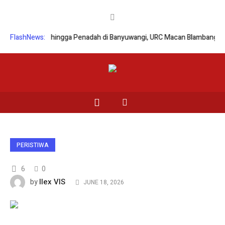
t Curanmor hingga Penadah di Banyuwangi, URC Macan Blambangan Tang
FlashNews:
PERISTIWA
6
0
Ilex VIS
by
JUNE 18, 2026