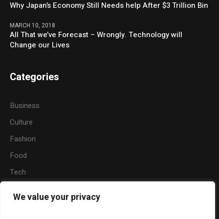
Why Japan’s Economy Still Needs help After $3 Trillion Bin
MARCH 10, 2018
All That we’ve Forecast – Wrongly. Technology will
Change our Lives
Categories
Business
Culture
Fashion
Food
Tech
Sports
We value your privacy
Travel