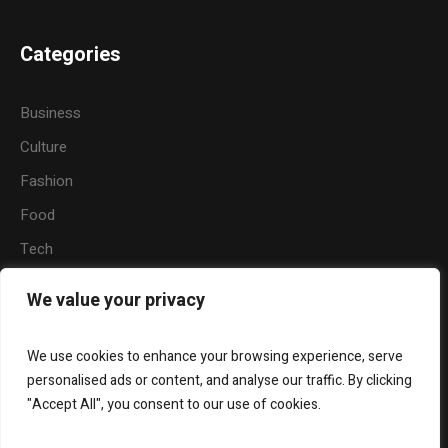
Categories
Business
Culture
Fashion
Food
Tech
Sports
We value your privacy
Travel
Nature
We use cookies to enhance your browsing experience, serve
personalised ads or content, and analyse our traffic. By clicking
"Accept All", you consent to our use of cookies.