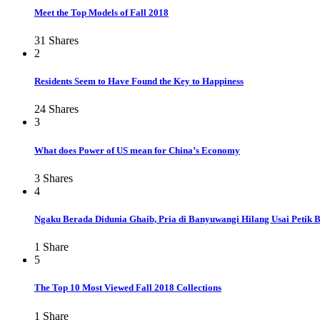
Meet the Top Models of Fall 2018
31
Shares
2
Residents Seem to Have Found the Key to Happiness
24
Shares
3
What does Power of US mean for China’s Economy
3
Shares
4
Ngaku Berada Didunia Ghaib, Pria di Banyuwangi Hilang Usai Petik 
1
Share
5
The Top 10 Most Viewed Fall 2018 Collections
1
Share