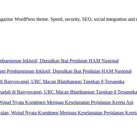
azine WordPress theme. Speed, security, SEO, social integration and mu
 Pembangunan Inklusif, Diusulkan Ikut Penilaian HAM Nasional
Penadah di Banyuwangi, URC Macan Blambangan Tangkap 8 Tersangk
yalan, Wujud Nyata Komitmen Menjaga Keselamatan Perjalanan Keret