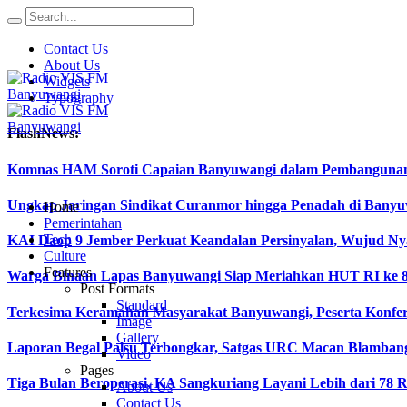
Contact Us
About Us
Widgets
Typography
FlashNews:
Komnas HAM Soroti Capaian Banyuwangi dalam Pembangunan In
Ungkap Jaringan Sindikat Curanmor hingga Penadah di Ban
Home
Pemerintahan
Tech
KAI Daop 9 Jember Perkuat Keandalan Persinyalan, Wujud Ny
Culture
Features
Warga Binaan Lapas Banyuwangi Siap Meriahkan HUT RI ke 8
Post Formats
Standard
Terkesima Keramahan Masyarakat Banyuwangi, Peserta Konferen
Image
Gallery
Laporan Begal Palsu Terbongkar, Satgas URC Macan Blamban
Video
Pages
Tiga Bulan Beroperasi, KA Sangkuriang Layani Lebih dari 78 
About Us
Contact Us