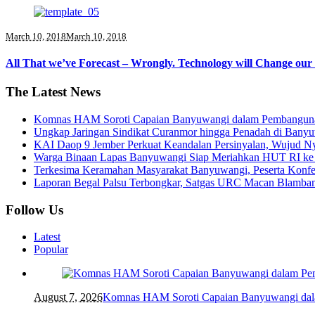
March 10, 2018
March 10, 2018
All That we’ve Forecast – Wrongly. Technology will Change our
The Latest News
Komnas HAM Soroti Capaian Banyuwangi dalam Pembangunan 
Ungkap Jaringan Sindikat Curanmor hingga Penadah di Ban
KAI Daop 9 Jember Perkuat Keandalan Persinyalan, Wujud N
Warga Binaan Lapas Banyuwangi Siap Meriahkan HUT RI ke 
Terkesima Keramahan Masyarakat Banyuwangi, Peserta Konferen
Laporan Begal Palsu Terbongkar, Satgas URC Macan Blamba
Follow Us
Latest
Popular
August 7, 2026
Komnas HAM Soroti Capaian Banyuwangi dalam