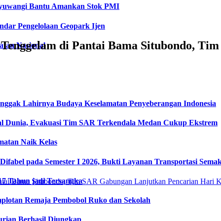
anyuwangi Bantu Amankan Stok PMI
dar Pengelolaan Geopark Ijen
Tenggelam di Pantai Bama Situbondo, Ti
tan Nasional
onggak Lahirnya Budaya Keselamatan Penyeberangan Indonesia
l Dunia, Evakuasi Tim SAR Terkendala Medan Cukup Ekstrem
matan Naik Kelas
fabel pada Semester I 2026, Bukti Layanan Transportasi Semaki
17 Tahun jadi Tersangka
plotan Remaja Pembobol Ruko dan Sekolah
urian Berhasil Diungkap