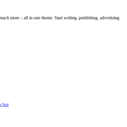
ch more – all in one theme. Start writing, publishing, advertising
a
a Api