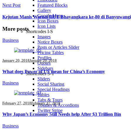
Featured Blocks
Next Post
Gallery
Google Maps
Kejutan Manis Warnai HUT Bhayangkara ke-80 di Banyuwangi, 
Icon Boxes
Icon Lists
More posts
Shortcodes I-S
Images
Business
Notice Boxes
Posts or Articles Slider
Pricing Tables
Profiles
January 20, 2018
January 20, 2018
Quotes
Sidebars
What does Power of US mean for China’s Economy
Shortcodes S-T
Sliders
Business
Social Sharing
Special Headings
Tables
Tabs & Tours
February 27, 2018
February 27, 2018
Toggles & Accordions
Twitter Stripe
Why Japan’s Economy Still Needs help After $3 Trillion Bin
Business