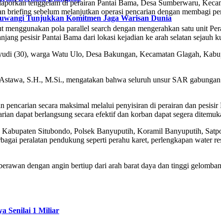
dilaporkan tenggelam di perairan Pantai Bama, Desa Sumberwaru, Kec
briefing sebelum melanjutkan operasi pencarian dengan membagi per
nyuwangi Tunjukkan Komitmen Jaga Warisan Dunia
ut menggunakan pola parallel search dengan mengerahkan satu unit Pe
jang pesisir Pantai Bama dari lokasi kejadian ke arah selatan sejauh k
di (30), warga Watu Ulo, Desa Bakungan, Kecamatan Glagah, Kabupa
Astawa, S.H., M.Si., mengatakan bahwa seluruh unsur SAR gabungan
pencarian secara maksimal melalui penyisiran di perairan dan pesisi
arian dapat berlangsung secara efektif dan korban dapat segera ditemu
Kabupaten Situbondo, Polsek Banyuputih, Koramil Banyuputih, Satpo
gai peralatan pendukung seperti perahu karet, perlengkapan water res
 berawan dengan angin bertiup dari arah barat daya dan tinggi gelomb
 Senilai 1 Miliar