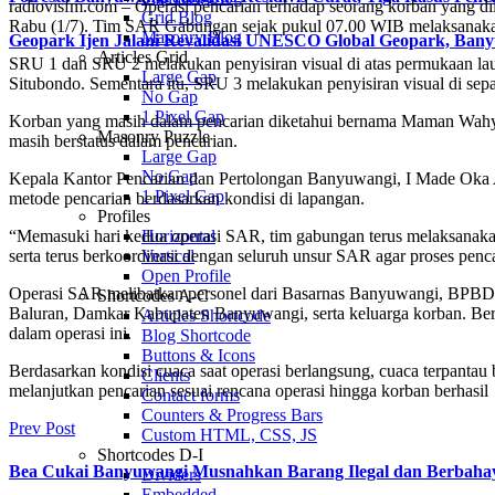
radiovisfm.com – Operasi pencarian terhadap seorang korban yang 
Grid Blog
Rabu (1/7). Tim SAR Gabungan sejak pukul 07.00 WIB melaksanakan 
Masonry Blog
Geopark Ijen Jalani Revalidasi UNESCO Global Geopark, Ba
Articles Grid
SRU 1 dan SRU 2 melakukan penyisiran visual di atas permukaan la
Large Gap
Situbondo. Sementara itu, SRU 3 melakukan penyisiran visual di sepan
No Gap
1 Pixel Gap
Korban yang masih dalam pencarian diketahui bernama Maman Wahyu
Masonry Puzzle
masih berstatus dalam pencarian.
Large Gap
No Gap
Kepala Kantor Pencarian dan Pertolongan Banyuwangi, I Made Oka 
1 Pixel Gap
metode pencarian berdasarkan kondisi di lapangan.
Profiles
“Memasuki hari kedua operasi SAR, tim gabungan terus melaksanakan 
Horizontal
serta terus berkoordinasi dengan seluruh unsur SAR agar proses penc
Vertical
Open Profile
Operasi SAR melibatkan personel dari Basarnas Banyuwangi, BPBD 
Shortcodes A-C
Baluran, Damkar Kabupaten Banyuwangi, serta keluarga korban. Berba
Articles Shortcode
dalam operasi ini.
Blog Shortcode
Buttons & Icons
Berdasarkan kondisi cuaca saat operasi berlangsung, cuaca terpantau
Clients
melanjutkan pencarian sesuai rencana operasi hingga korban berhasil
Contact forms
Counters & Progress Bars
Prev Post
Custom HTML, CSS, JS
Shortcodes D-I
Bea Cukai Banyuwangi Musnahkan Barang Ilegal dan Berbahaya
Dividers
Embedded