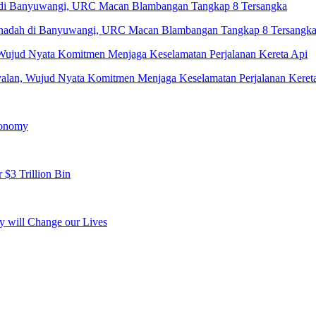
Penadah di Banyuwangi, URC Macan Blambangan Tangkap 8 Tersangk
yalan, Wujud Nyata Komitmen Menjaga Keselamatan Perjalanan Keret
conomy
 $3 Trillion Bin
y will Change our Lives