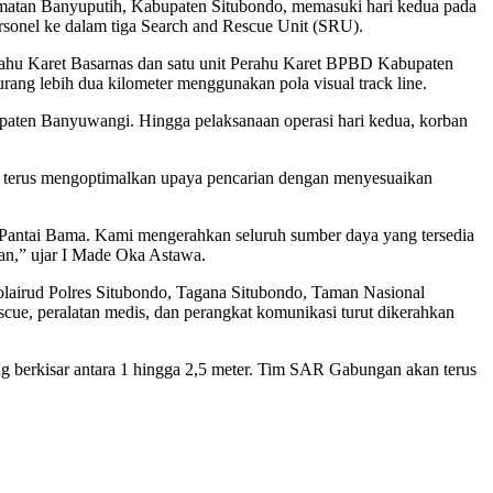
amatan Banyuputih, Kabupaten Situbondo, memasuki hari kedua pada
sonel ke dalam tiga Search and Rescue Unit (SRU).
rahu Karet Basarnas dan satu unit Perahu Karet BPBD Kabupaten
urang lebih dua kilometer menggunakan pola visual track line.
ten Banyuwangi. Hingga pelaksanaan operasi hari kedua, korban
 terus mengoptimalkan upaya pencarian dengan menyesuaikan
r Pantai Bama. Kami mengerahkan seluruh sumber daya yang tersedia
kan,” ujar I Made Oka Astawa.
lairud Polres Situbondo, Tagana Situbondo, Taman Nasional
cue, peralatan medis, dan perangkat komunikasi turut dikerahkan
ang berkisar antara 1 hingga 2,5 meter. Tim SAR Gabungan akan terus