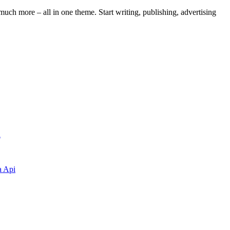
ch more – all in one theme. Start writing, publishing, advertising
a
a Api