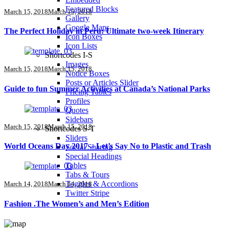
Featured Blocks
March 15, 2018
March 15, 2018
Gallery
Google Maps
The Perfect Holiday in Peru: Ultimate two-week Itinerary
Icon Boxes
Icon Lists
Shortcodes I-S
Images
March 15, 2018
March 15, 2018
Notice Boxes
Posts or Articles Slider
Guide to fun Summer Activities at Canada’s National Parks
Pricing Tables
Profiles
Quotes
Sidebars
March 15, 2018
March 15, 2018
Shortcodes S-T
Sliders
World Oceans Day 2017 – Let’s Say No to Plastic and Trash
Social Sharing
Special Headings
Tables
Tabs & Tours
Toggles & Accordions
March 14, 2018
March 14, 2018
Twitter Stripe
Fashion .The Women’s and Men’s Edition