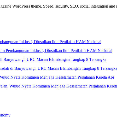
azine WordPress theme. Speed, security, SEO, social integration and mu
 Pembangunan Inklusif, Diusulkan Ikut Penilaian HAM Nasional
Penadah di Banyuwangi, URC Macan Blambangan Tangkap 8 Tersangk
yalan, Wujud Nyata Komitmen Menjaga Keselamatan Perjalanan Keret
conomy