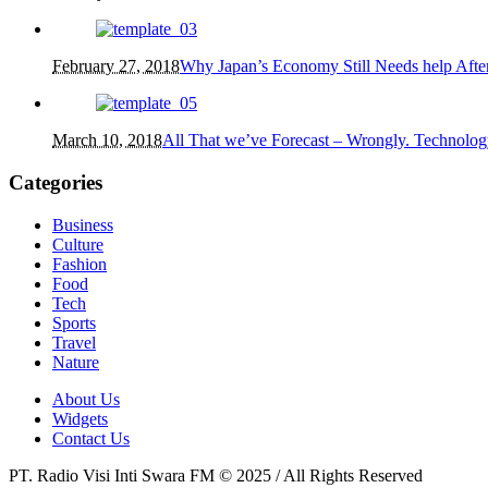
February 27, 2018
Why Japan’s Economy Still Needs help After
March 10, 2018
All That we’ve Forecast – Wrongly. Technolog
Categories
Business
Culture
Fashion
Food
Tech
Sports
Travel
Nature
About Us
Widgets
Contact Us
PT. Radio Visi Inti Swara FM © 2025 / All Rights Reserved