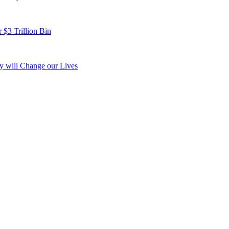
 $3 Trillion Bin
y will Change our Lives