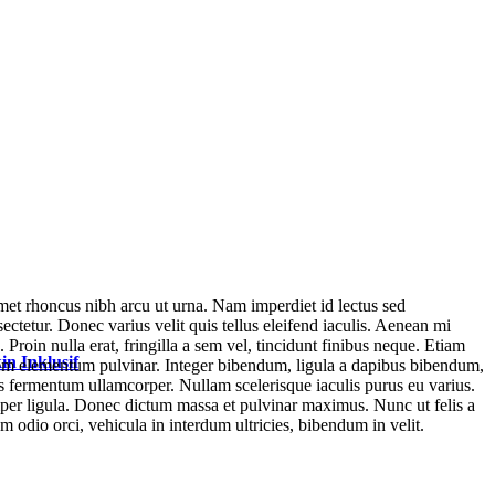
et rhoncus nibh arcu ut urna. Nam imperdiet id lectus sed
ctetur. Donec varius velit quis tellus eleifend iaculis. Aenean mi
oin nulla erat, fringilla a sem vel, tincidunt finibus neque. Etiam
n Inklusif
t sem elementum pulvinar. Integer bibendum, ligula a dapibus bibendum,
s fermentum ullamcorper. Nullam scelerisque iaculis purus eu varius.
emper ligula. Donec dictum massa et pulvinar maximus. Nunc ut felis a
m odio orci, vehicula in interdum ultricies, bibendum in velit.