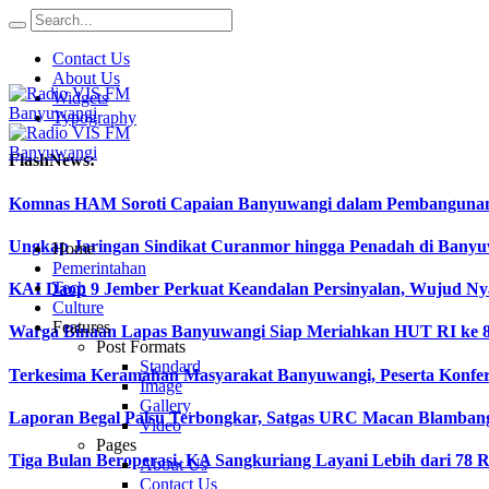
Contact Us
About Us
Widgets
Typography
FlashNews:
Komnas HAM Soroti Capaian Banyuwangi dalam Pembangunan In
Ungkap Jaringan Sindikat Curanmor hingga Penadah di Ban
Home
Pemerintahan
Tech
KAI Daop 9 Jember Perkuat Keandalan Persinyalan, Wujud Ny
Culture
Features
Warga Binaan Lapas Banyuwangi Siap Meriahkan HUT RI ke 8
Post Formats
Standard
Terkesima Keramahan Masyarakat Banyuwangi, Peserta Konferen
Image
Gallery
Laporan Begal Palsu Terbongkar, Satgas URC Macan Blamban
Video
Pages
Tiga Bulan Beroperasi, KA Sangkuriang Layani Lebih dari 78 
About Us
Contact Us