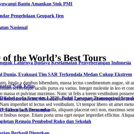
anyuwangi Bantu Amankan Stok PMI
dar Pengelolaan Geopark Ijen
tan Nasional
 of the World’s Best Tours
onggak Lahirnya Budaya Keselamatan Penyeberangan Indonesia
l Dunia, Evakuasi Tim SAR Terkendala Medan Cukup Ekstrem
um, ligula a dapibus bibendum, massa lectus condimentum augue, sit am
matan Naik Kelas
lam scelerisque iaculis purus eu varius. Integer molestie in leo et conse
 massa et pulvinar maximus. Nunc ut felis a lorem vestibulum posuere. Pr
fabel pada Semester I 2026, Bukti Layanan Transportasi Semaki
a in interdum ultricies, bibendum in velit. Quisque pellentesque nibh u
Nam imperdiet id lectus sed vestibulum. Ut tempor libero sit amet metu
17 Tahun jadi Tersangka
 eleifend iaculis. Aenean mi nulla, aliquam placerat orci non, maximus s
unt finibus neque. Etiam porta urna eget neque imperdiet efficitur. Aliqua
plotan Remaja Pembobol Ruko dan Sekolah
urian Berhasil Diungkap