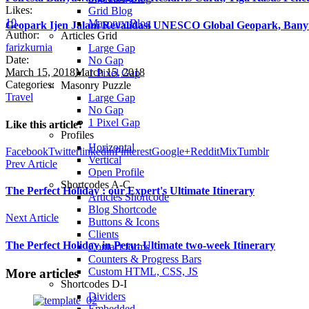
Likes:
Grid Blog
10
Masonry Blog
Geopark Ijen Jalani Revalidasi UNESCO Global Geopark, Ba
Author:
Articles Grid
farizkurnia
Large Gap
Date:
No Gap
March 15, 2018
March 15, 2018
1 Pixel Gap
Categories:
Masonry Puzzle
Travel
Large Gap
No Gap
1 Pixel Gap
Like this article?
Profiles
Horizontal
Facebook
Twitter
linkedin
Pinterest
Google+
Reddit
Mix
Tumblr
Vertical
Prev Article
Open Profile
Shortcodes A-C
The Perfect Holiday : our Expert's Ultimate Itinerary
Articles Shortcode
Blog Shortcode
Next Article
Buttons & Icons
Clients
The Perfect Holiday in Peru: Ultimate two-week Itinerary
Contact forms
Counters & Progress Bars
Custom HTML, CSS, JS
More articles
Shortcodes D-I
Dividers
Embedded