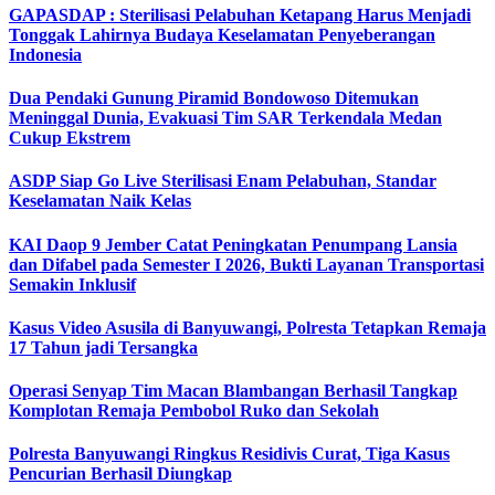
GAPASDAP : Sterilisasi Pelabuhan Ketapang Harus Menjadi
Tonggak Lahirnya Budaya Keselamatan Penyeberangan
Indonesia
Dua Pendaki Gunung Piramid Bondowoso Ditemukan
Meninggal Dunia, Evakuasi Tim SAR Terkendala Medan
Cukup Ekstrem
ASDP Siap Go Live Sterilisasi Enam Pelabuhan, Standar
Keselamatan Naik Kelas
KAI Daop 9 Jember Catat Peningkatan Penumpang Lansia
dan Difabel pada Semester I 2026, Bukti Layanan Transportasi
Semakin Inklusif
Kasus Video Asusila di Banyuwangi, Polresta Tetapkan Remaja
17 Tahun jadi Tersangka
Operasi Senyap Tim Macan Blambangan Berhasil Tangkap
Komplotan Remaja Pembobol Ruko dan Sekolah
Polresta Banyuwangi Ringkus Residivis Curat, Tiga Kasus
Pencurian Berhasil Diungkap