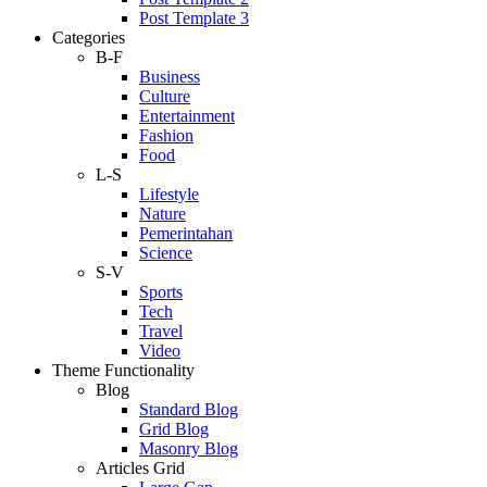
Post Template 3
Categories
B-F
Business
Culture
Entertainment
Fashion
Food
L-S
Lifestyle
Nature
Pemerintahan
Science
S-V
Sports
Tech
Travel
Video
Theme Functionality
Blog
Standard Blog
Grid Blog
Masonry Blog
Articles Grid