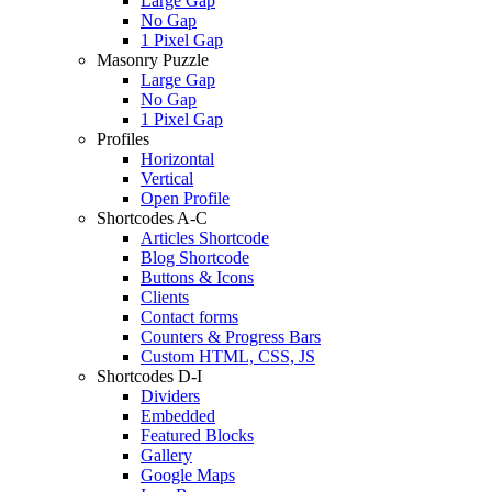
Large Gap
No Gap
1 Pixel Gap
Masonry Puzzle
Large Gap
No Gap
1 Pixel Gap
Profiles
Horizontal
Vertical
Open Profile
Shortcodes A-C
Articles Shortcode
Blog Shortcode
Buttons & Icons
Clients
Contact forms
Counters & Progress Bars
Custom HTML, CSS, JS
Shortcodes D-I
Dividers
Embedded
Featured Blocks
Gallery
Google Maps