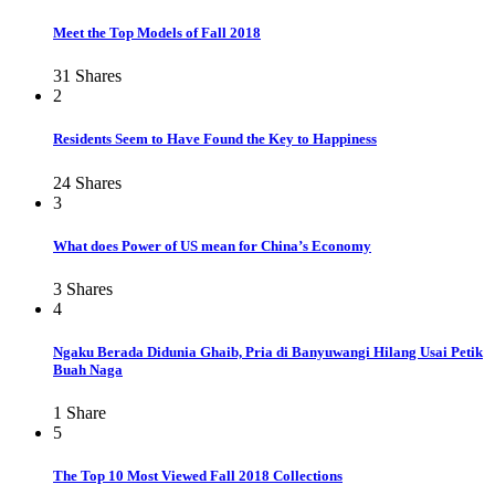
Meet the Top Models of Fall 2018
31
Shares
2
Residents Seem to Have Found the Key to Happiness
24
Shares
3
What does Power of US mean for China’s Economy
3
Shares
4
Ngaku Berada Didunia Ghaib, Pria di Banyuwangi Hilang Usai Petik
Buah Naga
1
Share
5
The Top 10 Most Viewed Fall 2018 Collections