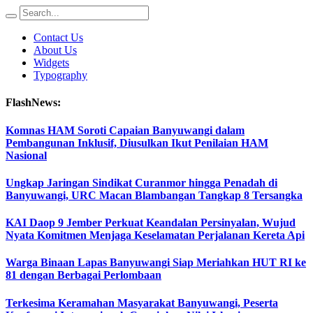
Contact Us
About Us
Widgets
Typography
FlashNews:
Komnas HAM Soroti Capaian Banyuwangi dalam
Pembangunan Inklusif, Diusulkan Ikut Penilaian HAM
Nasional
Ungkap Jaringan Sindikat Curanmor hingga Penadah di
Banyuwangi, URC Macan Blambangan Tangkap 8 Tersangka
KAI Daop 9 Jember Perkuat Keandalan Persinyalan, Wujud
Nyata Komitmen Menjaga Keselamatan Perjalanan Kereta Api
Warga Binaan Lapas Banyuwangi Siap Meriahkan HUT RI ke
81 dengan Berbagai Perlombaan
Terkesima Keramahan Masyarakat Banyuwangi, Peserta