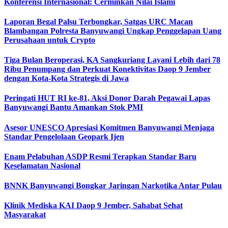
Konferensi Internasional: Cerminkan Nilai Islami
Laporan Begal Palsu Terbongkar, Satgas URC Macan
Blambangan Polresta Banyuwangi Ungkap Penggelapan Uang
Perusahaan untuk Crypto
Tiga Bulan Beroperasi, KA Sangkuriang Layani Lebih dari 78
Ribu Penumpang dan Perkuat Konektivitas Daop 9 Jember
dengan Kota-Kota Strategis di Jawa
Peringati HUT RI ke-81, Aksi Donor Darah Pegawai Lapas
Banyuwangi Bantu Amankan Stok PMI
Asesor UNESCO Apresiasi Komitmen Banyuwangi Menjaga
Standar Pengelolaan Geopark Ijen
Enam Pelabuhan ASDP Resmi Terapkan Standar Baru
Keselamatan Nasional
BNNK Banyuwangi Bongkar Jaringan Narkotika Antar Pulau
Klinik Mediska KAI Daop 9 Jember, Sahabat Sehat
Masyarakat