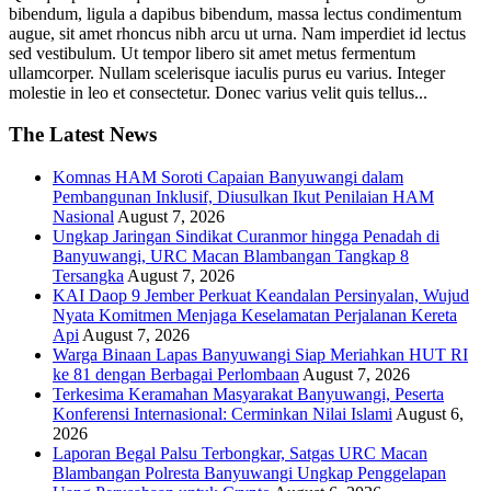
bibendum, ligula a dapibus bibendum, massa lectus condimentum
augue, sit amet rhoncus nibh arcu ut urna. Nam imperdiet id lectus
sed vestibulum. Ut tempor libero sit amet metus fermentum
ullamcorper. Nullam scelerisque iaculis purus eu varius. Integer
molestie in leo et consectetur. Donec varius velit quis tellus...
The Latest News
Komnas HAM Soroti Capaian Banyuwangi dalam
Pembangunan Inklusif, Diusulkan Ikut Penilaian HAM
Nasional
August 7, 2026
Ungkap Jaringan Sindikat Curanmor hingga Penadah di
Banyuwangi, URC Macan Blambangan Tangkap 8
Tersangka
August 7, 2026
KAI Daop 9 Jember Perkuat Keandalan Persinyalan, Wujud
Nyata Komitmen Menjaga Keselamatan Perjalanan Kereta
Api
August 7, 2026
Warga Binaan Lapas Banyuwangi Siap Meriahkan HUT RI
ke 81 dengan Berbagai Perlombaan
August 7, 2026
Terkesima Keramahan Masyarakat Banyuwangi, Peserta
Konferensi Internasional: Cerminkan Nilai Islami
August 6,
2026
Laporan Begal Palsu Terbongkar, Satgas URC Macan
Blambangan Polresta Banyuwangi Ungkap Penggelapan