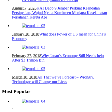
August 7, 2026
KAI Daop 9 Jember Perkuat Keandalan
Persinyalan, Wujud Nyata Komitmen Menjaga Keselamatan
Perjalanan Kereta Api
January 20, 2018
What does Power of US mean for China’s
Economy
February 27, 2018
Why Japan’s Economy Still Needs help
After $3 Trillion Bin
March 10, 2018
All That we’ve Forecast – Wrongly.
Technology will Change our Lives
Most Popular
1