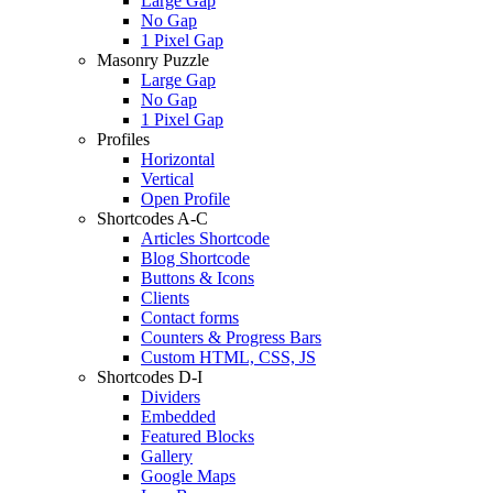
Large Gap
No Gap
1 Pixel Gap
Masonry Puzzle
Large Gap
No Gap
1 Pixel Gap
Profiles
Horizontal
Vertical
Open Profile
Shortcodes A-C
Articles Shortcode
Blog Shortcode
Buttons & Icons
Clients
Contact forms
Counters & Progress Bars
Custom HTML, CSS, JS
Shortcodes D-I
Dividers
Embedded
Featured Blocks
Gallery
Google Maps