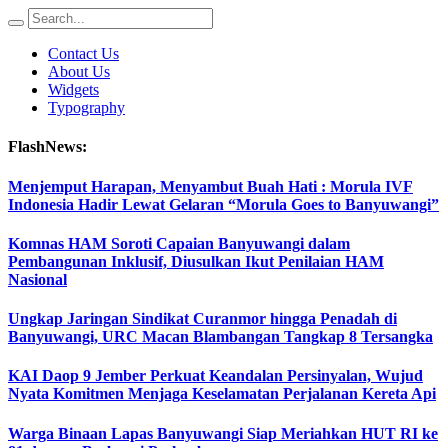
Contact Us
About Us
Widgets
Typography
FlashNews:
Menjemput Harapan, Menyambut Buah Hati : Morula IVF
Indonesia Hadir Lewat Gelaran “Morula Goes to Banyuwangi”
Komnas HAM Soroti Capaian Banyuwangi dalam
Pembangunan Inklusif, Diusulkan Ikut Penilaian HAM
Nasional
Ungkap Jaringan Sindikat Curanmor hingga Penadah di
Banyuwangi, URC Macan Blambangan Tangkap 8 Tersangka
KAI Daop 9 Jember Perkuat Keandalan Persinyalan, Wujud
Nyata Komitmen Menjaga Keselamatan Perjalanan Kereta Api
Warga Binaan Lapas Banyuwangi Siap Meriahkan HUT RI ke