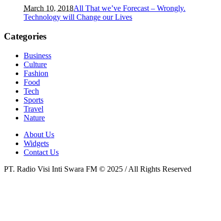
March 10, 2018
All That we’ve Forecast – Wrongly.
Technology will Change our Lives
Categories
Business
Culture
Fashion
Food
Tech
Sports
Travel
Nature
About Us
Widgets
Contact Us
PT. Radio Visi Inti Swara FM © 2025 / All Rights Reserved