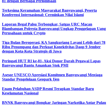
81 dengan Berbagai Perlombaan
Terkesima Keramahan Masyarakat Banyuwangi, Peserta
Konferensi Internasional: Cerminkan Nilai Islami
Laporan Begal Palsu Terbongkar, Satgas URC Macan
Blambangan Polresta Banyuwangi Ungkap Penggelapan Uang
Perusahaan untuk Crypto
Tiga Bulan Beroperasi, KA Sangkuriang Layani Lebih dari 78
Ribu Penumpang dan Perkuat Konektivitas Daop 9 Jember
dengan Kota-Kota Strategis di Jawa
Peringati HUT RI ke-81, Aksi Donor Darah Pegawai Lapas
Banyuwangi Bantu Amankan Stok PMI
Asesor UNESCO Apresiasi Komitmen Banyuwangi Menjaga
Standar Pengelolaan Geopark Ijen
Enam Pelabuhan ASDP Resmi Terapkan Standar Baru
Keselamatan Nasional
BNNK Banyuwangi Bongkar Jaringan Narkotika Antar Pulau