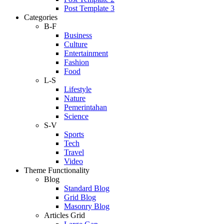
Post Template 3
Categories
B-F
Business
Culture
Entertainment
Fashion
Food
L-S
Lifestyle
Nature
Pemerintahan
Science
S-V
Sports
Tech
Travel
Video
Theme Functionality
Blog
Standard Blog
Grid Blog
Masonry Blog
Articles Grid