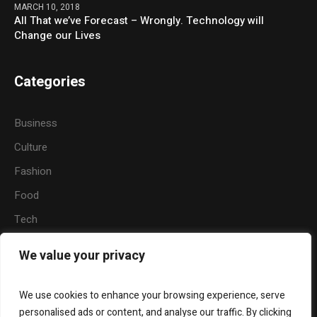
MARCH 10, 2018
All That we’ve Forecast – Wrongly. Technology will
Change our Lives
Categories
Business
Culture
Fashion
Food
Tech
Sports
We value your privacy
Travel
Nature
We use cookies to enhance your browsing experience, serve
personalised ads or content, and analyse our traffic. By clicking