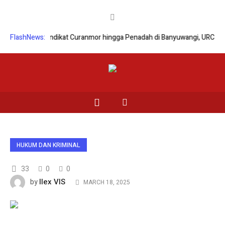
aringan Sindikat Curanmor hingga Penadah di Banyuwangi, URC Macan 
FlashNews:
HUKUM DAN KRIMINAL
33
0
0
Ilex VIS
by
MARCH 18, 2025