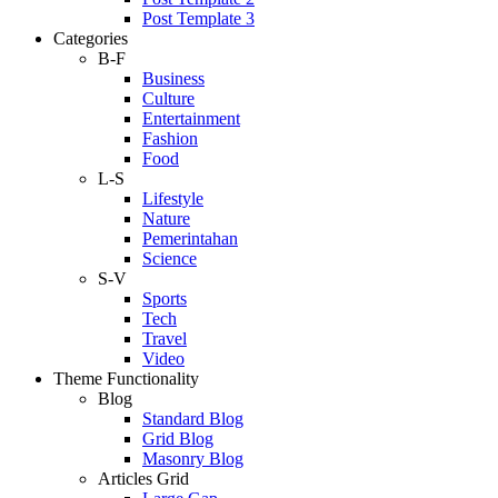
Post Template 3
Categories
B-F
Business
Culture
Entertainment
Fashion
Food
L-S
Lifestyle
Nature
Pemerintahan
Science
S-V
Sports
Tech
Travel
Video
Theme Functionality
Blog
Standard Blog
Grid Blog
Masonry Blog
Articles Grid