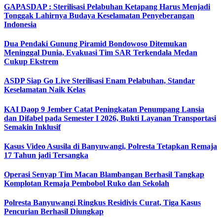
GAPASDAP : Sterilisasi Pelabuhan Ketapang Harus Menjadi
Tonggak Lahirnya Budaya Keselamatan Penyeberangan
Indonesia
Dua Pendaki Gunung Piramid Bondowoso Ditemukan
Meninggal Dunia, Evakuasi Tim SAR Terkendala Medan
Cukup Ekstrem
ASDP Siap Go Live Sterilisasi Enam Pelabuhan, Standar
Keselamatan Naik Kelas
KAI Daop 9 Jember Catat Peningkatan Penumpang Lansia
dan Difabel pada Semester I 2026, Bukti Layanan Transportasi
Semakin Inklusif
Kasus Video Asusila di Banyuwangi, Polresta Tetapkan Remaja
17 Tahun jadi Tersangka
Operasi Senyap Tim Macan Blambangan Berhasil Tangkap
Komplotan Remaja Pembobol Ruko dan Sekolah
Polresta Banyuwangi Ringkus Residivis Curat, Tiga Kasus
Pencurian Berhasil Diungkap