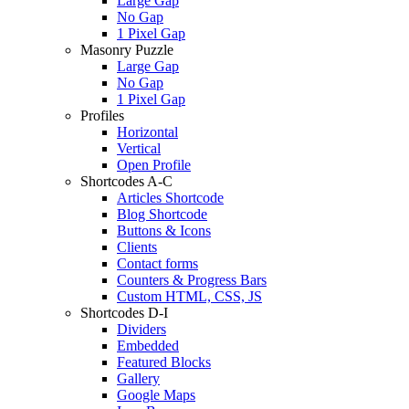
Large Gap
No Gap
1 Pixel Gap
Masonry Puzzle
Large Gap
No Gap
1 Pixel Gap
Profiles
Horizontal
Vertical
Open Profile
Shortcodes A-C
Articles Shortcode
Blog Shortcode
Buttons & Icons
Clients
Contact forms
Counters & Progress Bars
Custom HTML, CSS, JS
Shortcodes D-I
Dividers
Embedded
Featured Blocks
Gallery
Google Maps