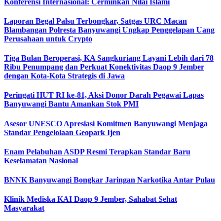
Konferensi Internasional: Cerminkan Nilai Islami
Laporan Begal Palsu Terbongkar, Satgas URC Macan
Blambangan Polresta Banyuwangi Ungkap Penggelapan Uang
Perusahaan untuk Crypto
Tiga Bulan Beroperasi, KA Sangkuriang Layani Lebih dari 78
Ribu Penumpang dan Perkuat Konektivitas Daop 9 Jember
dengan Kota-Kota Strategis di Jawa
Peringati HUT RI ke-81, Aksi Donor Darah Pegawai Lapas
Banyuwangi Bantu Amankan Stok PMI
Asesor UNESCO Apresiasi Komitmen Banyuwangi Menjaga
Standar Pengelolaan Geopark Ijen
Enam Pelabuhan ASDP Resmi Terapkan Standar Baru
Keselamatan Nasional
BNNK Banyuwangi Bongkar Jaringan Narkotika Antar Pulau
Klinik Mediska KAI Daop 9 Jember, Sahabat Sehat
Masyarakat