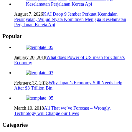
August 7, 2026
KAI Daop 9 Jember Perkuat Keandalan
Persinyalan, Wujud Nyata Komitmen Menjaga Keselamatan
Perjalanan Kereta Api
Popular
January 20, 2018
What does Power of US mean for China’s
Economy
February 27, 2018
Why Japan’s Economy Still Needs help
After $3 Trillion Bin
March 10, 2018
All That we’ve Forecast – Wrongly.
Technology will Change our Lives
Categories