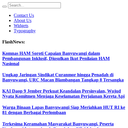
Contact Us
About Us
Widgets
Typography
FlashNews:
Komnas HAM Soroti Capaian Banyuwangi dalam
Pembangunan Inklusif, Diusulkan Ikut Penilaian HAM
Nasional
Ungkap Jaringan Sindikat Curanmor hingga Penadah di
Banyuwangi, URC Macan Blambangan Tangkap 8 Tersangka
KAI Daop 9 Jember Perkuat Keandalan Persinyalan, Wujud
Nyata Komitmen Menjaga Keselamatan Perjalanan Kereta Api
Warga Binaan Lapas Banyuwangi Siap Meriahkan HUT RI ke
81 dengan Berbagai Perlombaan
Terkesima Keramahan Masyarakat Banyuwangi, Peserta