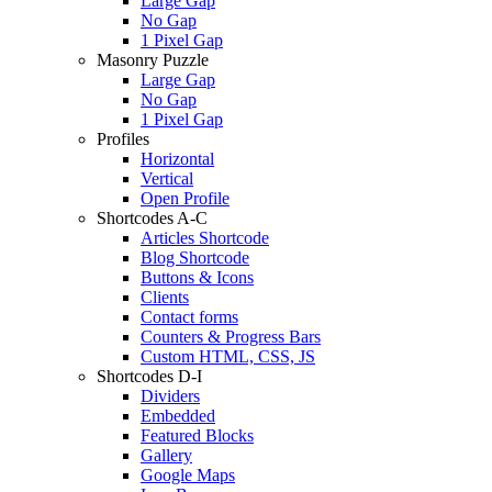
Large Gap
No Gap
1 Pixel Gap
Masonry Puzzle
Large Gap
No Gap
1 Pixel Gap
Profiles
Horizontal
Vertical
Open Profile
Shortcodes A-C
Articles Shortcode
Blog Shortcode
Buttons & Icons
Clients
Contact forms
Counters & Progress Bars
Custom HTML, CSS, JS
Shortcodes D-I
Dividers
Embedded
Featured Blocks
Gallery
Google Maps