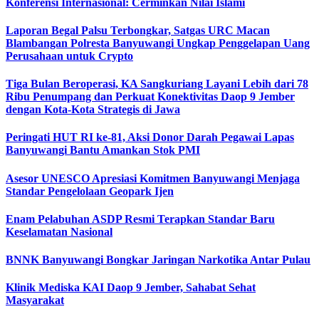
Konferensi Internasional: Cerminkan Nilai Islami
Laporan Begal Palsu Terbongkar, Satgas URC Macan
Blambangan Polresta Banyuwangi Ungkap Penggelapan Uang
Perusahaan untuk Crypto
Tiga Bulan Beroperasi, KA Sangkuriang Layani Lebih dari 78
Ribu Penumpang dan Perkuat Konektivitas Daop 9 Jember
dengan Kota-Kota Strategis di Jawa
Peringati HUT RI ke-81, Aksi Donor Darah Pegawai Lapas
Banyuwangi Bantu Amankan Stok PMI
Asesor UNESCO Apresiasi Komitmen Banyuwangi Menjaga
Standar Pengelolaan Geopark Ijen
Enam Pelabuhan ASDP Resmi Terapkan Standar Baru
Keselamatan Nasional
BNNK Banyuwangi Bongkar Jaringan Narkotika Antar Pulau
Klinik Mediska KAI Daop 9 Jember, Sahabat Sehat
Masyarakat