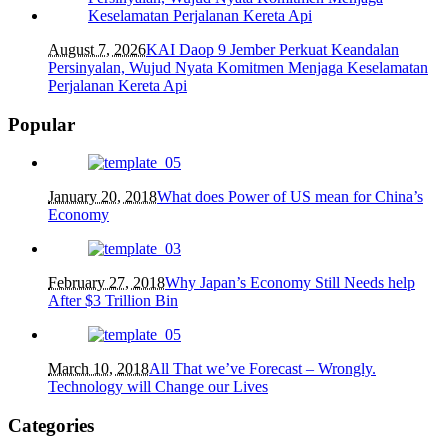
August 7, 2026
KAI Daop 9 Jember Perkuat Keandalan
Persinyalan, Wujud Nyata Komitmen Menjaga Keselamatan
Perjalanan Kereta Api
Popular
January 20, 2018
What does Power of US mean for China’s
Economy
February 27, 2018
Why Japan’s Economy Still Needs help
After $3 Trillion Bin
March 10, 2018
All That we’ve Forecast – Wrongly.
Technology will Change our Lives
Categories