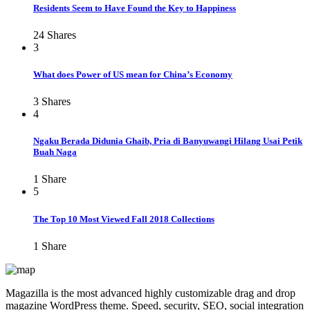
Residents Seem to Have Found the Key to Happiness
24
Shares
3
What does Power of US mean for China’s Economy
3
Shares
4
Ngaku Berada Didunia Ghaib, Pria di Banyuwangi Hilang Usai Petik
Buah Naga
1
Share
5
The Top 10 Most Viewed Fall 2018 Collections
1
Share
Magazilla is the most advanced highly customizable drag and drop
magazine WordPress theme. Speed, security, SEO, social integration