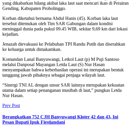
yang dikabarkan hilang akibat laka laut saat mencari ikan di Perairan
Gending, Kabupaten Probolinggo.
Korban diketahui bernama Abdul Hanis (45). Korban laka laut
tersebut ditemukan oleh Tim SAR Gabungan dalam kondisi
meninggal dunia pada pukul 09.45 WIB, sekitar 9,69 km dari lokasi
kejadian.
Jenazah dievakuasi ke Pelabuhan TPI Randu Putih dan diserahkan
ke keluarga untuk dimakamkan.
Komandan Lanal Banyuwangi, Letkol Laut (p) M Puji Santoso
melalui Danposal Mayangan Letda Laut (S) Nur Hasan
menyampaikan bahwa keberhasilan operasi ini merupakan bentuk
tanggung jawab pihaknya sebagai penjaga wilayah laut.
“Sinergi TNI AL dengan unsur SAR lainnya merupakan kekuatan
utama dalam setiap penanganan musibah di laut,” pungkas Letda
Nur Hasan.
Prev Post
Berangkatkan 752 CJH Banyuwangi Kloter 42 dan 43, Ini
Pesan Bupati Ipuk Fiestiandani