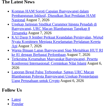
The Latest News
Komnas HAM Soroti Capaian Banyuwangi dalam
Pembangunan Inklusif, Diusulkan Ikut Penilaian HAM
Nasional
August 7, 2026
Ungkap Jaringan Sindikat Curanmor hingga Penadah di
Banyuwangi, URC Macan Blambangan Tangkap 8
Tersangka
August 7, 2026
KAI Daop 9 Jember Perkuat Keandalan Persinyalan, Wujud
Nyata Komitmen Menjaga Keselamatan Perjalanan Kereta
Api
August 7, 2026
Warga Binaan Lapas Banyuwangi Siap Meriahkan HUT RI
ke 81 dengan Berbagai Perlombaan
August 7, 2026
Terkesima Keramahan Masyarakat Banyuwangi, Peserta
Konferensi Internasional: Cerminkan Nilai Islami
August 6,
2026
Laporan Begal Palsu Terbongkar, Satgas URC Macan
Blambangan Polresta Banyuwangi Ungkap Penggelapan
Uang Perusahaan untuk Crypto
August 6, 2026
Follow Us
Latest
Popular