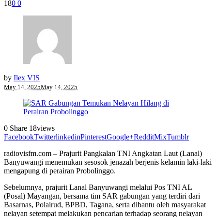
18
0
0
by
Ilex VIS
May 14, 2025
May 14, 2025
0
Share
18
views
Facebook
Twitter
linkedin
Pinterest
Google+
Reddit
Mix
Tumblr
radiovisfm.com – Prajurit Pangkalan TNI Angkatan Laut (Lanal)
Banyuwangi menemukan sesosok jenazah berjenis kelamin laki-laki
mengapung di perairan Probolinggo.
Sebelumnya, prajurit Lanal Banyuwangi melalui Pos TNI AL
(Posal) Mayangan, bersama tim SAR gabungan yang terdiri dari
Basarnas, Polairud, BPBD, Tagana, serta dibantu oleh masyarakat
nelayan setempat melakukan pencarian terhadap seorang nelayan