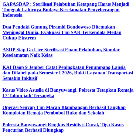
GAPASDAP : Sterilisasi Pelabuhan Ketapang Harus Menjadi
Tonggak Lahirnya Budaya Keselamatan Penyeberangan
Indonesia
Dua Pendaki Gunung Piramid Bondowoso Ditemukan
Meninggal Dunia, Evakuasi Tim SAR Terkendala Medan
Cukup Ekstrem
ASDP Siap Go Live Sterilisasi Enam Pelabuhan, Standar
Keselamatan Naik Kelas
KAI Daop 9 Jember Catat Peningkatan Penumpang Lansia
dan Difabel pada Semester I 2026, Bukti Layanan Transportasi
Semakin Inklusif
Kasus Video Asusila di Banyuwangi, Polresta Tetapkan Remaja
17 Tahun jadi Tersangka
Operasi Senyap Tim Macan Blambangan Berhasil Tangkap
Komplotan Remaja Pembobol Ruko dan Sekolah
Polresta Banyuwangi Ringkus Residivis Curat, Tiga Kasus
Pencurian Berhasil Diungkap