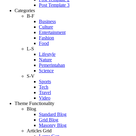
Post Template 3
Categories
B-F
Business
Culture
Entertainment
Fashion
Food
L-S
Lifestyle
Nature
Pemerintahan
Science
S-V
Sports
Tech
Travel
Video
Theme Functionality
Blog
Standard Blog
Grid Blog
Masonry Blog
Articles Grid