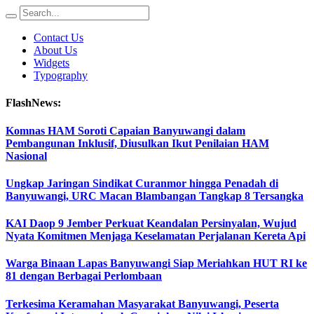
Contact Us
About Us
Widgets
Typography
FlashNews:
Komnas HAM Soroti Capaian Banyuwangi dalam
Pembangunan Inklusif, Diusulkan Ikut Penilaian HAM
Nasional
Ungkap Jaringan Sindikat Curanmor hingga Penadah di
Banyuwangi, URC Macan Blambangan Tangkap 8 Tersangka
KAI Daop 9 Jember Perkuat Keandalan Persinyalan, Wujud
Nyata Komitmen Menjaga Keselamatan Perjalanan Kereta Api
Warga Binaan Lapas Banyuwangi Siap Meriahkan HUT RI ke
81 dengan Berbagai Perlombaan
Terkesima Keramahan Masyarakat Banyuwangi, Peserta