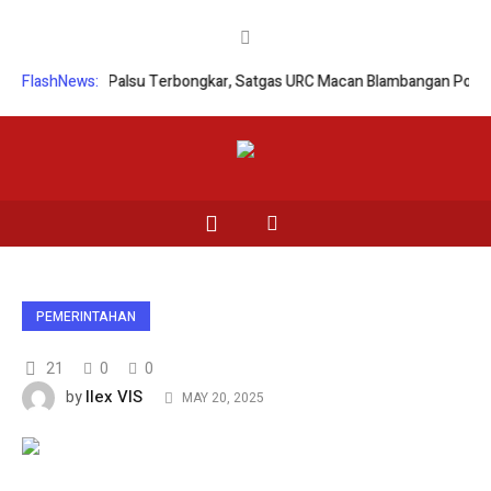
oran Begal Palsu Terbongkar, Satgas URC Macan Blambangan Polresta 
FlashNews:
PEMERINTAHAN
21
0
0
Ilex VIS
by
MAY 20, 2025