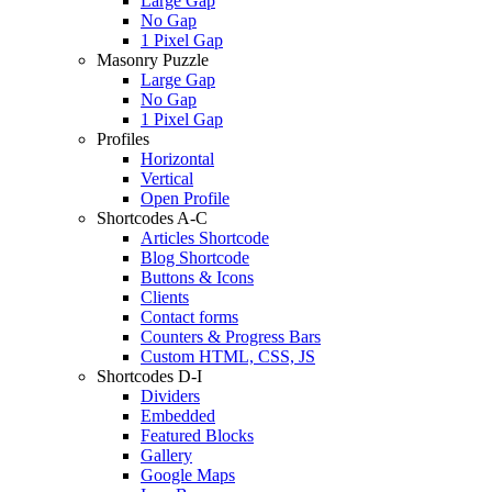
Large Gap
No Gap
1 Pixel Gap
Masonry Puzzle
Large Gap
No Gap
1 Pixel Gap
Profiles
Horizontal
Vertical
Open Profile
Shortcodes A-C
Articles Shortcode
Blog Shortcode
Buttons & Icons
Clients
Contact forms
Counters & Progress Bars
Custom HTML, CSS, JS
Shortcodes D-I
Dividers
Embedded
Featured Blocks
Gallery
Google Maps