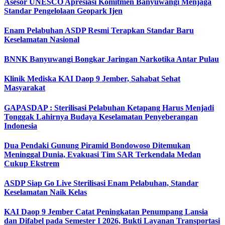
Asesor UNESCO Apresiasi Komitmen Banyuwangi Menjaga
Standar Pengelolaan Geopark Ijen
Enam Pelabuhan ASDP Resmi Terapkan Standar Baru
Keselamatan Nasional
BNNK Banyuwangi Bongkar Jaringan Narkotika Antar Pulau
Klinik Mediska KAI Daop 9 Jember, Sahabat Sehat
Masyarakat
GAPASDAP : Sterilisasi Pelabuhan Ketapang Harus Menjadi
Tonggak Lahirnya Budaya Keselamatan Penyeberangan
Indonesia
Dua Pendaki Gunung Piramid Bondowoso Ditemukan
Meninggal Dunia, Evakuasi Tim SAR Terkendala Medan
Cukup Ekstrem
ASDP Siap Go Live Sterilisasi Enam Pelabuhan, Standar
Keselamatan Naik Kelas
KAI Daop 9 Jember Catat Peningkatan Penumpang Lansia
dan Difabel pada Semester I 2026, Bukti Layanan Transportasi