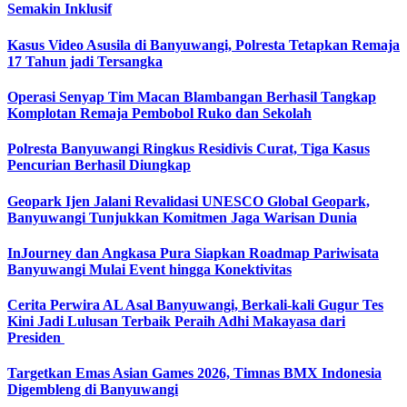
Semakin Inklusif
Kasus Video Asusila di Banyuwangi, Polresta Tetapkan Remaja
17 Tahun jadi Tersangka
Operasi Senyap Tim Macan Blambangan Berhasil Tangkap
Komplotan Remaja Pembobol Ruko dan Sekolah
Polresta Banyuwangi Ringkus Residivis Curat, Tiga Kasus
Pencurian Berhasil Diungkap
Geopark Ijen Jalani Revalidasi UNESCO Global Geopark,
Banyuwangi Tunjukkan Komitmen Jaga Warisan Dunia
InJourney dan Angkasa Pura Siapkan Roadmap Pariwisata
Banyuwangi Mulai Event hingga Konektivitas
Cerita Perwira AL Asal Banyuwangi, Berkali-kali Gugur Tes
Kini Jadi Lulusan Terbaik Peraih Adhi Makayasa dari
Presiden
Targetkan Emas Asian Games 2026, Timnas BMX Indonesia
Digembleng di Banyuwangi