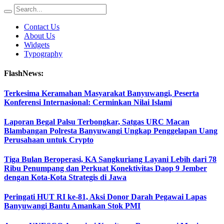
Contact Us
About Us
Widgets
Typography
FlashNews:
Terkesima Keramahan Masyarakat Banyuwangi, Peserta
Konferensi Internasional: Cerminkan Nilai Islami
Laporan Begal Palsu Terbongkar, Satgas URC Macan
Blambangan Polresta Banyuwangi Ungkap Penggelapan Uang
Perusahaan untuk Crypto
Tiga Bulan Beroperasi, KA Sangkuriang Layani Lebih dari 78
Ribu Penumpang dan Perkuat Konektivitas Daop 9 Jember
dengan Kota-Kota Strategis di Jawa
Peringati HUT RI ke-81, Aksi Donor Darah Pegawai Lapas
Banyuwangi Bantu Amankan Stok PMI