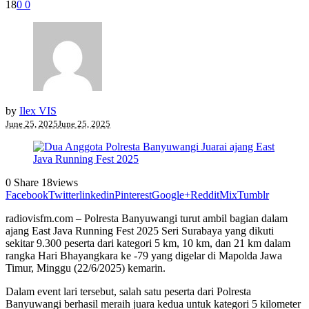
18
0
0
by
Ilex VIS
June 25, 2025
June 25, 2025
0
Share
18
views
Facebook
Twitter
linkedin
Pinterest
Google+
Reddit
Mix
Tumblr
radiovisfm.com – Polresta Banyuwangi turut ambil bagian dalam
ajang East Java Running Fest 2025 Seri Surabaya yang dikuti
sekitar 9.300 peserta dari kategori 5 km, 10 km, dan 21 km dalam
rangka Hari Bhayangkara ke -79 yang digelar di Mapolda Jawa
Timur, Minggu (22/6/2025) kemarin.
Dalam event lari tersebut, salah satu peserta dari Polresta
Banyuwangi berhasil meraih juara kedua untuk kategori 5 kilometer