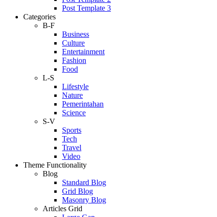
Post Template 3
Categories
B-F
Business
Culture
Entertainment
Fashion
Food
L-S
Lifestyle
Nature
Pemerintahan
Science
S-V
Sports
Tech
Travel
Video
Theme Functionality
Blog
Standard Blog
Grid Blog
Masonry Blog
Articles Grid