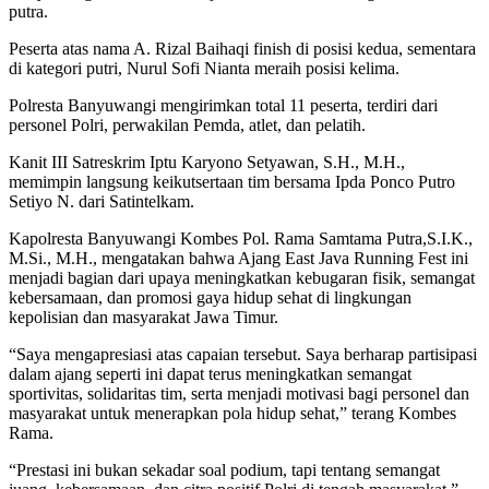
putra.
Peserta atas nama A. Rizal Baihaqi finish di posisi kedua, sementara
di kategori putri, Nurul Sofi Nianta meraih posisi kelima.
Polresta Banyuwangi mengirimkan total 11 peserta, terdiri dari
personel Polri, perwakilan Pemda, atlet, dan pelatih.
Kanit III Satreskrim Iptu Karyono Setyawan, S.H., M.H.,
memimpin langsung keikutsertaan tim bersama Ipda Ponco Putro
Setiyo N. dari Satintelkam.
Kapolresta Banyuwangi Kombes Pol. Rama Samtama Putra,S.I.K.,
M.Si., M.H., mengatakan bahwa Ajang East Java Running Fest ini
menjadi bagian dari upaya meningkatkan kebugaran fisik, semangat
kebersamaan, dan promosi gaya hidup sehat di lingkungan
kepolisian dan masyarakat Jawa Timur.
“Saya mengapresiasi atas capaian tersebut. Saya berharap partisipasi
dalam ajang seperti ini dapat terus meningkatkan semangat
sportivitas, solidaritas tim, serta menjadi motivasi bagi personel dan
masyarakat untuk menerapkan pola hidup sehat,” terang Kombes
Rama.
“Prestasi ini bukan sekadar soal podium, tapi tentang semangat