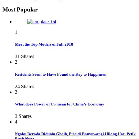
Most Popular
1
Meet the Top Models of Fall 2018
31
Shares
2
Residents Seem to Have Found the Key to Happiness
24
Shares
3
What does Power of US mean for China’s Economy
3
Shares
4
Ngaku Berada Didunia Ghaib, Pria di Banyuwangi Hilang Usai Petik
Buah Naga