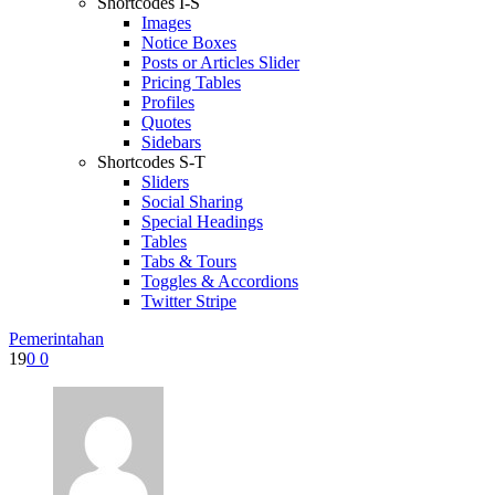
Shortcodes I-S
Images
Notice Boxes
Posts or Articles Slider
Pricing Tables
Profiles
Quotes
Sidebars
Shortcodes S-T
Sliders
Social Sharing
Special Headings
Tables
Tabs & Tours
Toggles & Accordions
Twitter Stripe
Pemerintahan
19
0
0