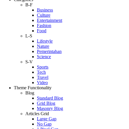
B-F
Business
Culture
Entertainment
Fashion
Food
L-S
Lifestyle
Nature
Pemerintahan
Science
S-V
Sports
Tech
Travel
Video
Theme Functionality
Blog
Standard Blog
Grid Blog
Masonry Blog
Articles Grid
Large Gap
No Gap