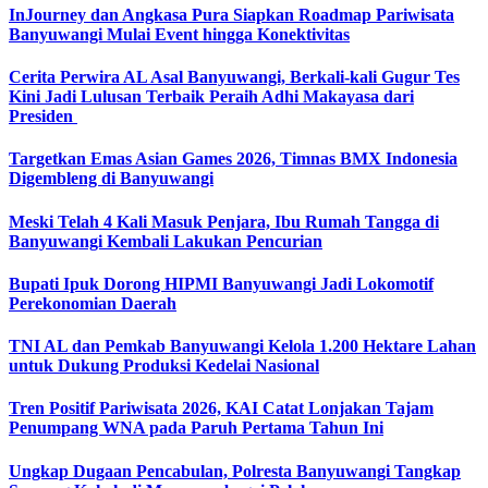
InJourney dan Angkasa Pura Siapkan Roadmap Pariwisata
Banyuwangi Mulai Event hingga Konektivitas
Cerita Perwira AL Asal Banyuwangi, Berkali-kali Gugur Tes
Kini Jadi Lulusan Terbaik Peraih Adhi Makayasa dari
Presiden
Targetkan Emas Asian Games 2026, Timnas BMX Indonesia
Digembleng di Banyuwangi
Meski Telah 4 Kali Masuk Penjara, Ibu Rumah Tangga di
Banyuwangi Kembali Lakukan Pencurian
Bupati Ipuk Dorong HIPMI Banyuwangi Jadi Lokomotif
Perekonomian Daerah
TNI AL dan Pemkab Banyuwangi Kelola 1.200 Hektare Lahan
untuk Dukung Produksi Kedelai Nasional
Tren Positif Pariwisata 2026, KAI Catat Lonjakan Tajam
Penumpang WNA pada Paruh Pertama Tahun Ini
Ungkap Dugaan Pencabulan, Polresta Banyuwangi Tangkap