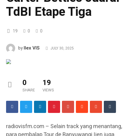
TdBI Etape Tiga
19
0
0
Ilex VIS
by
JULY 30, 2025
0
19
SHARE
VIEWS
radiovisfm.com – Selain track yang menantang,
para pembalap Tour de Banyuwangi Ijen juga