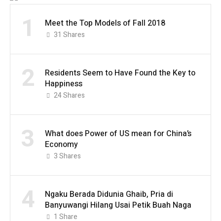
1
Meet the Top Models of Fall 2018
31
Shares
2
Residents Seem to Have Found the Key to
Happiness
24
Shares
3
What does Power of US mean for China’s
Economy
3
Shares
4
Ngaku Berada Didunia Ghaib, Pria di
Banyuwangi Hilang Usai Petik Buah Naga
1
Share