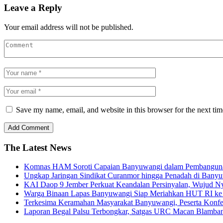
Leave a Reply
Your email address will not be published.
Save my name, email, and website in this browser for the next ti
The Latest News
Komnas HAM Soroti Capaian Banyuwangi dalam Pembangunan 
Ungkap Jaringan Sindikat Curanmor hingga Penadah di Ban
KAI Daop 9 Jember Perkuat Keandalan Persinyalan, Wujud N
Warga Binaan Lapas Banyuwangi Siap Meriahkan HUT RI ke 
Terkesima Keramahan Masyarakat Banyuwangi, Peserta Konferen
Laporan Begal Palsu Terbongkar, Satgas URC Macan Blamba