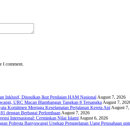
me I comment.
Inklusif, Diusulkan Ikut Penilaian HAM Nasional
August 7, 2026
yuwangi, URC Macan Blambangan Tangkap 8 Tersangka
August 7, 202
yata Komitmen Menjaga Keselamatan Perjalanan Kereta Api
August 7,
81 dengan Berbagai Perlombaan
August 7, 2026
si Internasional: Cerminkan Nilai Islami
August 6, 2026
ngan Polresta Banyuwangi Ungkap Penggelapan Uang Perusahaan unt