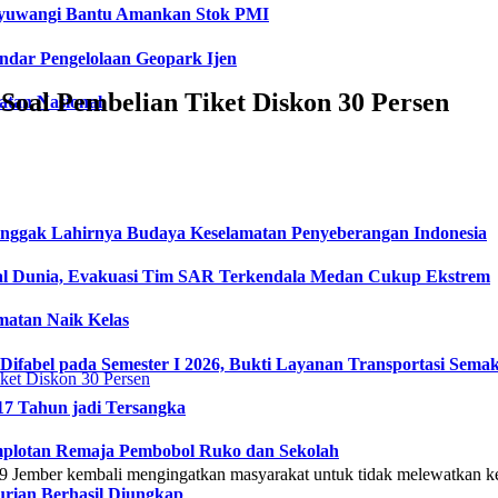
anyuwangi Bantu Amankan Stok PMI
dar Pengelolaan Geopark Ijen
oal Pembelian Tiket Diskon 30 Persen
tan Nasional
onggak Lahirnya Budaya Keselamatan Penyeberangan Indonesia
l Dunia, Evakuasi Tim SAR Terkendala Medan Cukup Ekstrem
matan Naik Kelas
fabel pada Semester I 2026, Bukti Layanan Transportasi Semaki
17 Tahun jadi Tersangka
plotan Remaja Pembobol Ruko dan Sekolah
 9 Jember kembali mengingatkan masyarakat untuk tidak melewatkan ke
urian Berhasil Diungkap