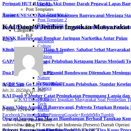
Peringati HUT RI ke-81, Aksi Donor Darah Pegawai Lapas B
Widgets
Post Templates
Business
Post Template 1
Asesor UNESCO Apresiasi Komitmen Banyuwangi Menjaga Stan
Post Template 2
Post Template 3
KAI Daop 9 Jember Ingatkan Masyarakat S
Enam Pelabuhan ASDP Resmi Terapkan Standar Baru Keselama
Categories
B-F
BNNK Banyuwangi Bongkar Jaringan Narkotika Antar Pulau
12
0
0
Business
Culture
Klinik Mediska KAI Daop 9 Jember, Sahabat Sehat Masyarakat
Entertainment
Fashion
GAPASDAP : Sterilisasi Pelabuhan Ketapang Harus Menjadi T
Food
L-S
Lifestyle
Dua Pendaki Gunung Piramid Bondowoso Ditemukan Meningga
Nature
Pemerintahan
ASDP Siap Go Live Sterilisasi Enam Pelabuhan, Standar Kesela
by
Ilex VIS
Science
July 31, 2025
July 31, 2025
S-V
KAI Daop 9 Jember Catat Peningkatan Penumpang Lansia dan Di
Sports
Tech
Kasus Video Asusila di Banyuwangi, Polresta Tetapkan Remaja 
Travel
0
Share
12
views
Video
Facebook
Twitter
linkedin
Pinterest
Google+
Reddit
Mix
Tumblr
Operasi Senyap Tim Macan Blambangan Berhasil Tangkap Kom
Theme Functionality
radiovisfm.com – PT Kereta Api Indonesia (Persero) Daerah Operasi
Blog
ekonomi komersial yang berakhir pada 31 Juli 2025.
Polresta Banyuwangi Ringkus Residivis Curat, Tiga Kasus Penc
Standard Blog