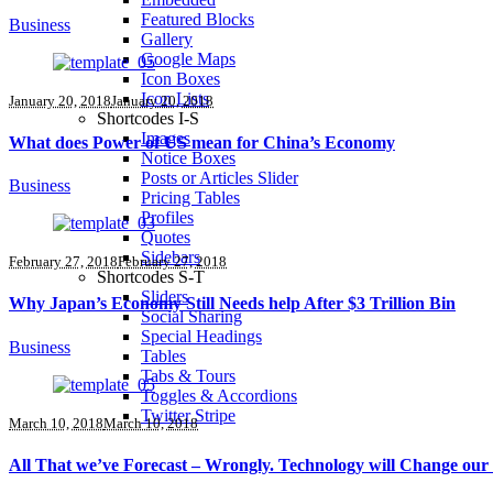
Featured Blocks
Business
Gallery
Google Maps
Icon Boxes
Icon Lists
January 20, 2018
January 20, 2018
Shortcodes I-S
Images
What does Power of US mean for China’s Economy
Notice Boxes
Posts or Articles Slider
Business
Pricing Tables
Profiles
Quotes
Sidebars
February 27, 2018
February 27, 2018
Shortcodes S-T
Sliders
Why Japan’s Economy Still Needs help After $3 Trillion Bin
Social Sharing
Special Headings
Business
Tables
Tabs & Tours
Toggles & Accordions
Twitter Stripe
March 10, 2018
March 10, 2018
All That we’ve Forecast – Wrongly. Technology will Change our