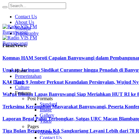
Contact Us
About Us
Widgets
Typography
FlashNews:
Komnas HAM Soroti Capaian Banyuwangi dalam Pembangunan In
Ungkap Jaringan Sindikat Curanmor hingga Penadah di Ban
Home
Pemerintahan
Tech
KAI Daop 9 Jember Perkuat Keandalan Persinyalan, Wujud Ny
Culture
Features
Warga Binaan Lapas Banyuwangi Siap Meriahkan HUT RI ke 8
Post Formats
Standard
Terkesima Keramahan Masyarakat Banyuwangi, Peserta Konferen
Image
Gallery
Laporan Begal Palsu Terbongkar, Satgas URC Macan Blamban
Video
Pages
Tiga Bulan Beroperasi, KA Sangkuriang Layani Lebih dari 78 
About Us
Contact Us