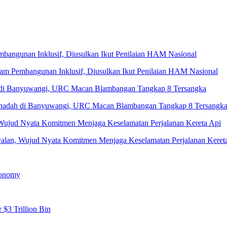
 Pembangunan Inklusif, Diusulkan Ikut Penilaian HAM Nasional
Penadah di Banyuwangi, URC Macan Blambangan Tangkap 8 Tersangk
yalan, Wujud Nyata Komitmen Menjaga Keselamatan Perjalanan Keret
conomy
 $3 Trillion Bin