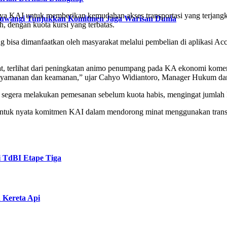
aya KAI untuk memberikan kemudahan akses transportasi yang terjang
nyuwangi Tunjukkan Komitmen Jaga Warisan Dunia
, dengan kuota kursi yang terbatas.
ng bisa dimanfaatkan oleh masyarakat melalui pembelian di aplikasi Ac
akat, terlihat dari peningkatan animo penumpang pada KA ekonomi kom
kenyamanan dan keamanan,” ujar Cahyo Widiantoro, Manager Hukum 
ra melakukan pemesanan sebelum kuota habis, mengingat jumlah kurs
bentuk nyata komitmen KAI dalam mendorong minat menggunakan transpo
i TdBI Etape Tiga
Kereta Api