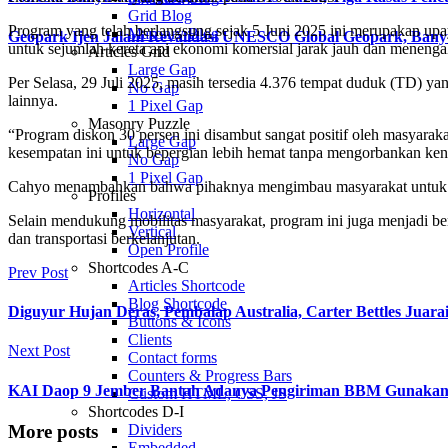
Grid Blog
Program yang telah berlangsung sejak 5 Juni 2025 ini merupakan up
Masonry Blog
Geopark Ijen Jalani Revalidasi UNESCO Global Geopark, Ba
untuk sejumlah kereta api ekonomi komersial jarak jauh dan menengah
Articles Grid
Large Gap
Per Selasa, 29 Juli 2025, masih tersedia 4.376 tempat duduk (TD) ya
No Gap
lainnya.
1 Pixel Gap
Masonry Puzzle
“Program diskon 30 persen ini disambut sangat positif oleh masyar
Large Gap
kesempatan ini untuk bepergian lebih hemat tanpa mengorbankan 
No Gap
1 Pixel Gap
Cahyo menambahkan bahwa pihaknya mengimbau masyarakat untuk sege
Profiles
Horizontal
Selain mendukung mobilitas masyarakat, program ini juga menjadi 
Vertical
dan transportasi berkelanjutan.
Open Profile
Shortcodes A-C
Prev Post
Articles Shortcode
Blog Shortcode
Diguyur Hujan Deras, Pembalap Australia, Carter Bettles Juara
Buttons & Icons
Clients
Next Post
Contact forms
Counters & Progress Bars
KAI Daop 9 Jember Bantah Adanya Pengiriman BBM Gunakan 
Custom HTML, CSS, JS
Shortcodes D-I
More posts
Dividers
Embedded