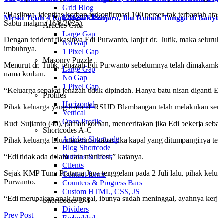
Grid Blog
“Hasilnya, identitas korban terkonfirmasi 100 persen tak terbantah 
Masonry Blog
Meski Telah 4 Kali Masuk Penjara, Ibu Rumah Tangga di Ban
Sabtu malam (16/8/2025).
Articles Grid
Large Gap
Dengan teridentifikasinya Edi Purwanto, lanjut dr. Tutik, maka sel
No Gap
imbuhnya.
1 Pixel Gap
Masonry Puzzle
Menurut dr. Tutik, jenazah Edi Purwanto sebelumnya telah dimakamk
Large Gap
nama korban.
No Gap
1 Pixel Gap
“Keluarga sepakat jenazah tidak dipindah. Hanya batu nisan diganti E
Profiles
Horizontal
Pihak keluarga yang hadir di RSUD Blambangan telah melakukan se
Vertical
Open Profile
Rudi Sujianto (40), paman korban, menceritakan jika Edi bekerja seb
Shortcodes A-C
Articles Shortcode
Pihak keluarga lalu menerima kabar jika kapal yang ditumpanginya ten
Blog Shortcode
“Edi tidak ada dalam data manifest,” katanya.
Buttons & Icons
Clients
Sejak KMP Tunu Pratama Jaya tenggelam pada 2 Juli lalu, pihak keluar
Contact forms
Purwanto.
Counters & Progress Bars
Custom HTML, CSS, JS
“Edi merupakan anak tunggal, ibunya sudah meninggal, ayahnya kerja 
Shortcodes D-I
Dividers
Prev Post
Embedded