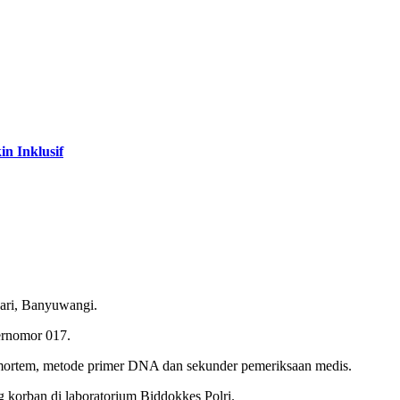
n Inklusif
sari, Banyuwangi.
ernomor 017.
temortem, metode primer DNA dan sekunder pemeriksaan medis.
 korban di laboratorium Biddokkes Polri.