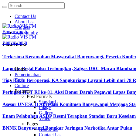
Contact Us
About Us
Widgets
Typography
FlashNews:
Terkesima Keramahan Masyarakat Banyuwangi, Peserta Konferen
Laporan Begal Palsu Terbongkar, Satgas URC Macan Blamban
Home
Pemerintahan
Tech
Tiga Bulan Beroperasi, KA Sangkuriang Layani Lebih dari 78 
Culture
Features
Peringati HUT RI ke-81, Aksi Donor Darah Pegawai Lapas B
Post Formats
Standard
Asesor UNESCO Apresiasi Komitmen Banyuwangi Menjaga Stan
Image
Gallery
Enam Pelabuhan ASDP Resmi Terapkan Standar Baru Keselama
Video
Pages
BNNK Banyuwangi Bongkar Jaringan Narkotika Antar Pulau
About Us
Contact Us