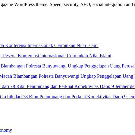
azine WordPress theme. Speed, security, SEO, social integration and mu
eserta Konferensi Internasional: Cerminkan Nilai Islami
 Macan Blambangan Polresta Banyuwangi Ungkap Penggelapan Uang 
 Lebih dari 78 Ribu Penumpang dan Perkuat Konektivitas Daop 9 Jemb
conomy