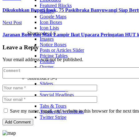
Featured Blocks
Dikukuhkan Bupati Ipuk, 75 Paskibraka Banyuwangi Siap Ber
Gallery
Google Maps
Icon Boxes
Next Post
Icon Lists
Shortcodes I-S
Jaranan Buto dan Mak Lampir Ikut Upacara Peringatan HUT 
Images
Notice Boxes
Leave a Reply
Posts or Articles Slider
Pricing Tables
Your email address will not be published.
Profiles
Quotes
Sidebars
Shortcodes S-T
Sliders
Social Sharing
Special Headings
Tables
Tabs & Tours
Save my name, email, and website in this browser for the next ti
Toggles & Accordions
Twitter Stripe