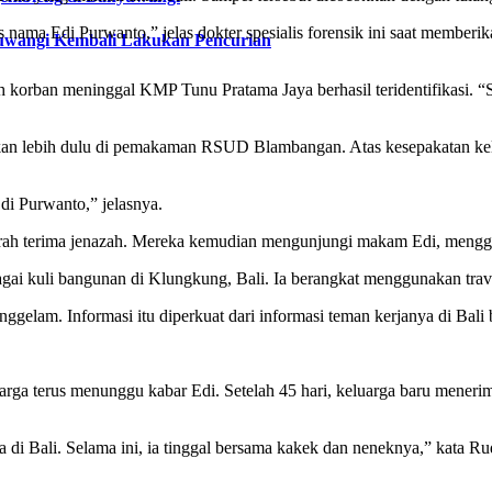
atas nama Edi Purwanto,” jelas dokter spesialis forensik ini saat me
yuwangi Kembali Lakukan Pencurian
uruh korban meninggal KMP Tunu Pratama Jaya berhasil teridentifikasi
an lebih dulu di pemakaman RSUD Blambangan. Atas kesepakatan keluar
di Purwanto,” jelasnya.
rah terima jenazah. Mereka kemudian mengunjungi makam Edi, mengga
agai kuli bangunan di Klungkung, Bali. Ia berangkat menggunakan trav
ggelam. Informasi itu diperkuat dari informasi teman kerjanya di Bali
ga terus menunggu kabar Edi. Setelah 45 hari, keluarga baru menerima 
di Bali. Selama ini, ia tinggal bersama kakek dan neneknya,” kata Ru