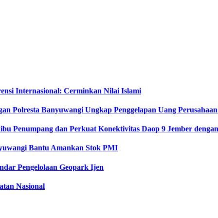
si Internasional: Cerminkan Nilai Islami
gan Polresta Banyuwangi Ungkap Penggelapan Uang Perusahaan
Ribu Penumpang dan Perkuat Konektivitas Daop 9 Jember dengan 
anyuwangi Bantu Amankan Stok PMI
dar Pengelolaan Geopark Ijen
tan Nasional