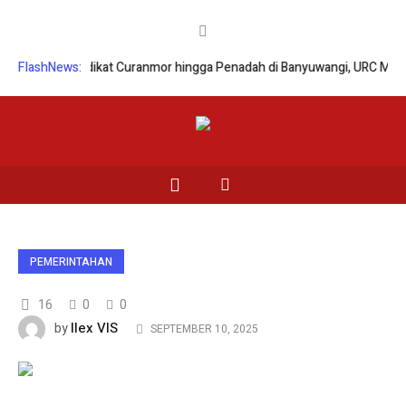
ringan Sindikat Curanmor hingga Penadah di Banyuwangi, URC Macan B
FlashNews:
PEMERINTAHAN
16
0
0
Ilex VIS
by
SEPTEMBER 10, 2025