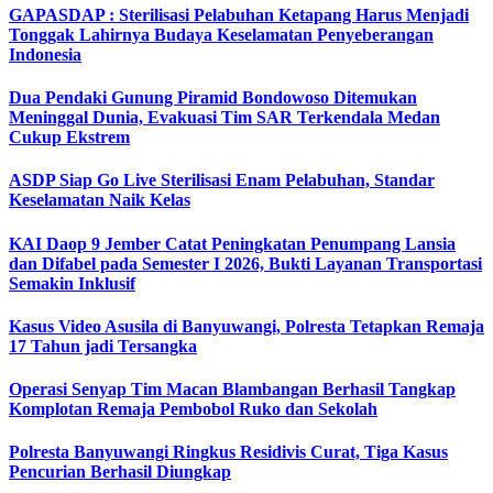
GAPASDAP : Sterilisasi Pelabuhan Ketapang Harus Menjadi
Tonggak Lahirnya Budaya Keselamatan Penyeberangan
Indonesia
Dua Pendaki Gunung Piramid Bondowoso Ditemukan
Meninggal Dunia, Evakuasi Tim SAR Terkendala Medan
Cukup Ekstrem
ASDP Siap Go Live Sterilisasi Enam Pelabuhan, Standar
Keselamatan Naik Kelas
KAI Daop 9 Jember Catat Peningkatan Penumpang Lansia
dan Difabel pada Semester I 2026, Bukti Layanan Transportasi
Semakin Inklusif
Kasus Video Asusila di Banyuwangi, Polresta Tetapkan Remaja
17 Tahun jadi Tersangka
Operasi Senyap Tim Macan Blambangan Berhasil Tangkap
Komplotan Remaja Pembobol Ruko dan Sekolah
Polresta Banyuwangi Ringkus Residivis Curat, Tiga Kasus
Pencurian Berhasil Diungkap