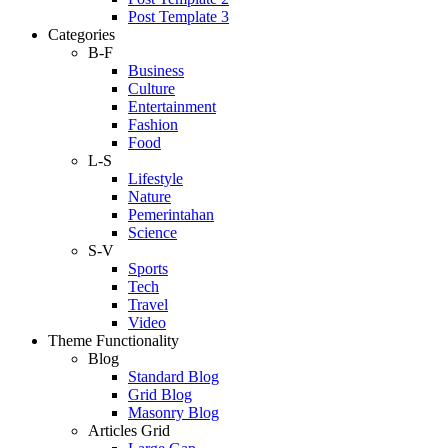
Post Template 3
Categories
B-F
Business
Culture
Entertainment
Fashion
Food
L-S
Lifestyle
Nature
Pemerintahan
Science
S-V
Sports
Tech
Travel
Video
Theme Functionality
Blog
Standard Blog
Grid Blog
Masonry Blog
Articles Grid