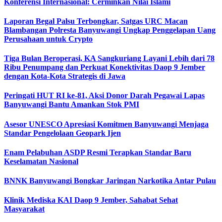
Konferensi Internasional: Cerminkan Nilai Islami
Laporan Begal Palsu Terbongkar, Satgas URC Macan
Blambangan Polresta Banyuwangi Ungkap Penggelapan Uang
Perusahaan untuk Crypto
Tiga Bulan Beroperasi, KA Sangkuriang Layani Lebih dari 78
Ribu Penumpang dan Perkuat Konektivitas Daop 9 Jember
dengan Kota-Kota Strategis di Jawa
Peringati HUT RI ke-81, Aksi Donor Darah Pegawai Lapas
Banyuwangi Bantu Amankan Stok PMI
Asesor UNESCO Apresiasi Komitmen Banyuwangi Menjaga
Standar Pengelolaan Geopark Ijen
Enam Pelabuhan ASDP Resmi Terapkan Standar Baru
Keselamatan Nasional
BNNK Banyuwangi Bongkar Jaringan Narkotika Antar Pulau
Klinik Mediska KAI Daop 9 Jember, Sahabat Sehat
Masyarakat