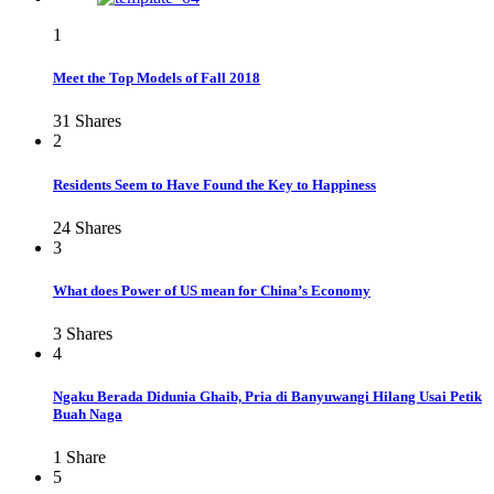
1
Meet the Top Models of Fall 2018
31
Shares
2
Residents Seem to Have Found the Key to Happiness
24
Shares
3
What does Power of US mean for China’s Economy
3
Shares
4
Ngaku Berada Didunia Ghaib, Pria di Banyuwangi Hilang Usai Petik
Buah Naga
1
Share
5