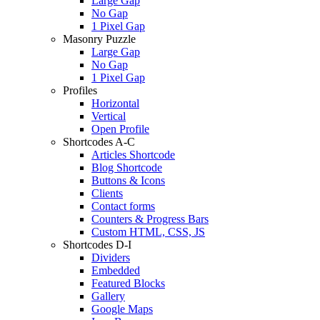
Large Gap
No Gap
1 Pixel Gap
Masonry Puzzle
Large Gap
No Gap
1 Pixel Gap
Profiles
Horizontal
Vertical
Open Profile
Shortcodes A-C
Articles Shortcode
Blog Shortcode
Buttons & Icons
Clients
Contact forms
Counters & Progress Bars
Custom HTML, CSS, JS
Shortcodes D-I
Dividers
Embedded
Featured Blocks
Gallery
Google Maps