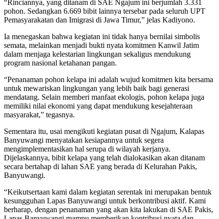
“Rinciannya, yang ditanam di SAE Ngajum ini berjumlah 3.331
pohon. Sedangkan 6.669 bibit lainnya tersebar pada seluruh UPT
Pemasyarakatan dan Imigrasi di Jawa Timur,” jelas Kadiyono.
Ia menegaskan bahwa kegiatan ini tidak hanya bernilai simbolis
semata, melainkan menjadi bukti nyata komitmen Kanwil Jatim
dalam menjaga kelestarian lingkungan sekaligus mendukung
program nasional ketahanan pangan.
“Penanaman pohon kelapa ini adalah wujud komitmen kita bersama
untuk mewariskan lingkungan yang lebih baik bagi generasi
mendatang. Selain memberi manfaat ekologis, pohon kelapa juga
memiliki nilai ekonomi yang dapat mendukung kesejahteraan
masyarakat,” tegasnya.
Sementara itu, usai mengikuti kegiatan pusat di Ngajum, Kalapas
Banyuwangi menyatakan kesiapannya untuk segera
mengimplementasikan hal serupa di wilayah kerjanya.
Dijelaskannya, bibit kelapa yang telah dialokasikan akan ditanam
secara bertahap di lahan SAE yang berada di Kelurahan Pakis,
Banyuwangi.
“Keikutsertaan kami dalam kegiatan serentak ini merupakan bentuk
kesungguhan Lapas Banyuwangi untuk berkontribusi aktif. Kami
berharap, dengan penanaman yang akan kita lakukan di SAE Pakis,
Lapas Banyuwangi mampu memberikan kontribusi nyata dan