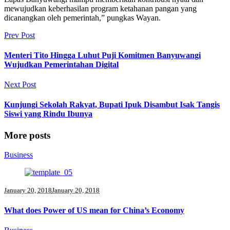
mewujudkan keberhasilan program ketahanan pangan yang
dicanangkan oleh pemerintah,” pungkas Wayan.
Prev Post
Menteri Tito Hingga Luhut Puji Komitmen Banyuwangi
Wujudkan Pemerintahan Digital
Next Post
Kunjungi Sekolah Rakyat, Bupati Ipuk Disambut Isak Tangis
Siswi yang Rindu Ibunya
More posts
Business
January 20, 2018
January 20, 2018
What does Power of US mean for China’s Economy