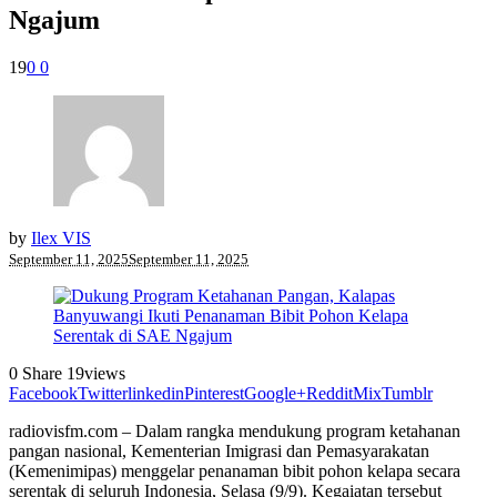
Ngajum
19
0
0
by
Ilex VIS
September 11, 2025
September 11, 2025
0
Share
19
views
Facebook
Twitter
linkedin
Pinterest
Google+
Reddit
Mix
Tumblr
radiovisfm.com – Dalam rangka mendukung program ketahanan
pangan nasional, Kementerian Imigrasi dan Pemasyarakatan
(Kemenimipas) menggelar penanaman bibit pohon kelapa secara
serentak di seluruh Indonesia, Selasa (9/9). Kegaiatan tersebut