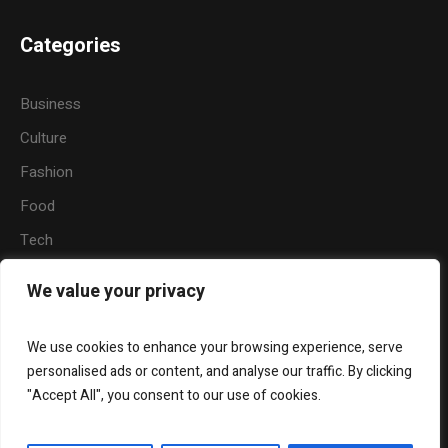
Categories
Business
Culture
Fashion
Food
Tech
Sports
We value your privacy
Travel
Nature
We use cookies to enhance your browsing experience, serve
personalised ads or content, and analyse our traffic. By clicking
"Accept All", you consent to our use of cookies.
About Us
Widgets
Contact Us