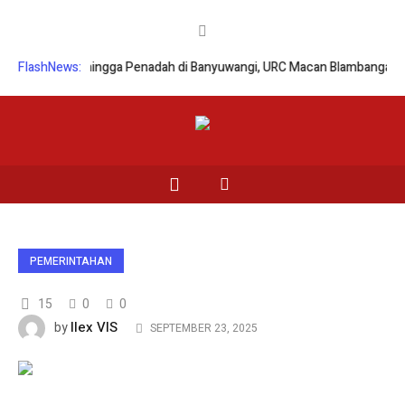
 Curanmor hingga Penadah di Banyuwangi, URC Macan Blambangan Tangk
FlashNews:
PEMERINTAHAN
15
0
0
Ilex VIS
by
SEPTEMBER 23, 2025