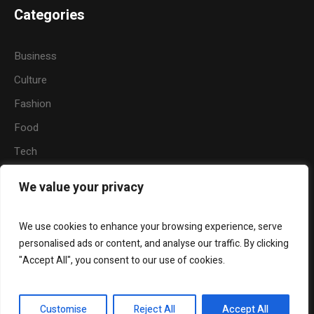
Categories
Business
Culture
Fashion
Food
Tech
Sports
We value your privacy
Travel
Nature
We use cookies to enhance your browsing experience, serve
personalised ads or content, and analyse our traffic. By clicking
"Accept All", you consent to our use of cookies.
About Us
Widgets
Contact Us
Customise
Reject All
Accept All