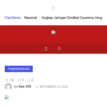
ilaian HAM Nasional
FlashNews:
Ungkap Jaringan Sindikat Curanmor hingga Pena
PEMERINTAHAN
10
0
0
Ilex VIS
by
SEPTEMBER 29, 2025