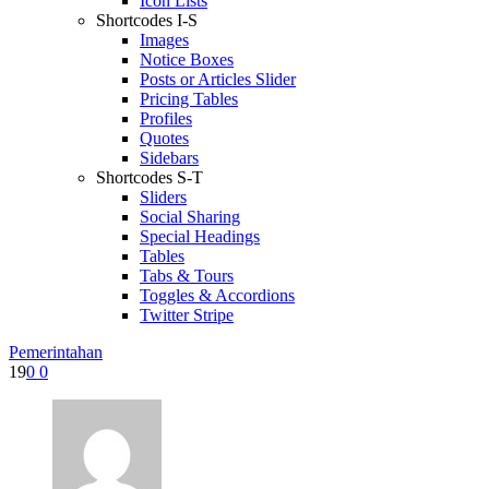
Icon Lists
Shortcodes I-S
Images
Notice Boxes
Posts or Articles Slider
Pricing Tables
Profiles
Quotes
Sidebars
Shortcodes S-T
Sliders
Social Sharing
Special Headings
Tables
Tabs & Tours
Toggles & Accordions
Twitter Stripe
Pemerintahan
19
0
0