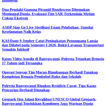
Indonesia
Dua Pendaki Gunung Piramid Bondowoso Ditemukan
Meninggal Dunia, Evakuasi Tim SAR Terkendala Medan
Cukup Ekstrem
ASDP Siap Go Live Sterilisasi Enam Pelabuhan, Standar
Keselamatan Naik Kelas
KAI Daop 9 Jember Catat Peningkatan Penumpang Lansia
dan Difabel pada Semester I 2026, Bukti Layanan Transportasi
Semakin Inklusif
Kasus Video Asusila di Banyuwangi, Polresta Tetapkan Remaja
17 Tahun jadi Tersangka
Operasi Senyap Tim Macan Blambangan Berhasil Tangkap
Komplotan Remaja Pembobol Ruko dan Sekolah
Polresta Banyuwangi Ringkus Residivis Curat, Tiga Kasus
Pencurian Berhasil Diungkap
Geopark Ijen Jalani Revalidasi UNESCO Global Geopark,
Banyuwangi Tunjukkan Komitmen Jaga Warisan Dunia