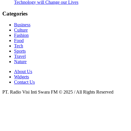
Technology will Change our Lives
Categories
Business
Culture
Fashion
Food
Tech
Sports
Travel
Nature
About Us
Widgets
Contact Us
PT. Radio Visi Inti Swara FM © 2025 / All Rights Reserved