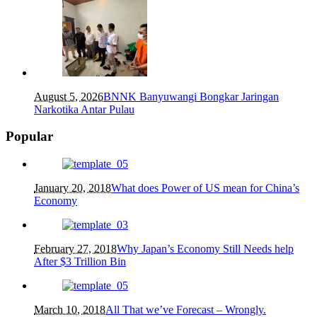
August 5, 2026
BNNK Banyuwangi Bongkar Jaringan
Narkotika Antar Pulau
Popular
January 20, 2018
What does Power of US mean for China’s
Economy
February 27, 2018
Why Japan’s Economy Still Needs help
After $3 Trillion Bin
March 10, 2018
All That we’ve Forecast – Wrongly.