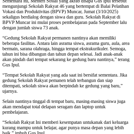
Sementara itu, Menteri Sosial yang akrab disapa Gus Ipul tersebut
mengunjungi Sekolah Rakyat 46 yang bertempat di Balai Pelatihan
Vokasi dan Produktivitas (BPVP) Muncar, Jumat (3/10/2025)
sekaligus berdialog dengan siswa dan guru. Sekolah Rakyat di
BPVP Muncar ini mulai proses pembelajaran pada September lalu
dengan jumlah siswa 73 anak.
“Gedung Sekolah Rakyat permanen nantinya akan memiliki
beberapa fasilitas. Antara lain asrama siswa, asrama guru, aula, area
bermain, sarana olahraga, hingga tempat ekstrakurikuler. Semoga,
tahun ini bisa dibangun dan tahun depan selesai. Jadi anak-anak
akan pindah dari tempat sekarang ke gedung baru nantinya,” terang
Gus Ipul.
“Tempat Sekolah Rakyat yang ada saat ini bersifat sementara. Jika
gedung Sekolah Rakyat pemanen telah terbangun dan siap
ditempati, sekolah siswa akan berpindah ke gedung yang baru,”
ujarnya.
Selain nantinya tinggal di tempat baru, masing-masing siswa juga
akan mendapat total delapan seragam dan laptop untuk
pembelajaran.
“Sekolah Rakyat Ini memberi kesempatan untukanak dari keluarga
kurang mampu untuk belajar, agar punya masa depan yang lebih
baik,” imbuh Gus Ipul.