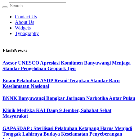
Contact Us
About Us
Widgets
Typography
FlashNews:
Asesor UNESCO Apresiasi Komitmen Banyuwangi Menjaga
Standar Pengelolaan Geopark Ijen
Enam Pelabuhan ASDP Resmi Terapkan Standar Baru
Keselamatan Nasional
BNNK Banyuwangi Bongkar Jaringan Narkotika Antar Pulau
Klinik Mediska KAI Daop 9 Jember, Sahabat Sehat
Masyarakat
GAPASDAP : Sterilisasi Pelabuhan Ketapang Harus Menjadi
Tonggak Lahirnya Budaya Keselamatan Penyeberangan