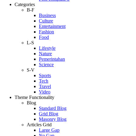
Categories
B-F
Business
Culture
Entertainment
Fashion
Food
L-S
Lifestyle
Nature
Pemerintahan
Science
S-V
Sports
Tech
Travel
Video
Theme Functionality
Blog
Standard Blog
Grid Blog
Masonry Blog
Articles Grid
Large Gap
No Gap